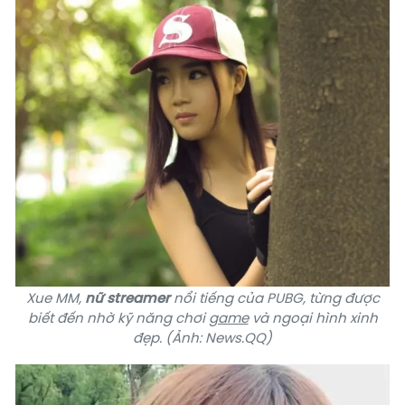
Xue MM,
nữ streamer
nổi tiếng của
PUBG
, từng được
biết đến nhờ kỹ năng chơi
game
và ngoại hình xinh
đẹp. (Ảnh: News.QQ)