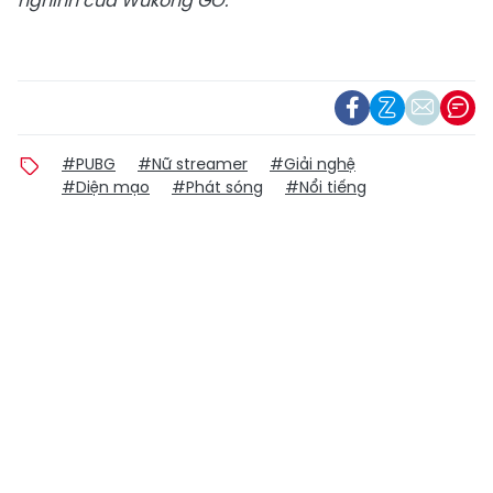
nghĩnh của Wukong GO.
#PUBG
#Nữ streamer
#Giải nghệ
#Diện mạo
#Phát sóng
#Nổi tiếng