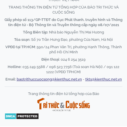
TRANG THÔNG TIN ĐIỆN TỬ TỔNG HỢP CỦA BÁO TRI THỨC VÀ
CUỘC SỐNG
Giấy phép số 113/GP-TTĐT do Cục Phát thanh, truyền hình và Thông
tin điện tử - Bộ Thông tin và Truyền thông cấp ngày 08/07/2021
Tổng Biên tập:
Nhà báo Nguyễn Thị Mai Hương
Tòa soạn:
Số 70 Trần Hưng Đạo, phường Cửa Nam, Hà Nội
VPĐD tại TP.HCM:
590/24 Phan Văn Trị, phường Hạnh Thông, Thành
phố Hồ Chí Minh
Điện thoại:
024 6 254 3519
Hotline:
035 249 5588 / 096 523 7756 (Toà soạn Hà Nội) / 091 122
1222 (VPĐD TPHCM)
Email:
baotrithuccuocsong@kienthuc.net.vn
-
tkts@kienthuc.net.vn
Trang thông tin điện tử tổng hợp của Báo