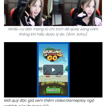
Nhiều cư dân mạng từ chỉ trích đã quay sang cảm
thông khi hiểu được lý do. (Ảnh: Sohu)
Play
Video
Mời quý độc giả xem thêm video:
Gameplay ngộ