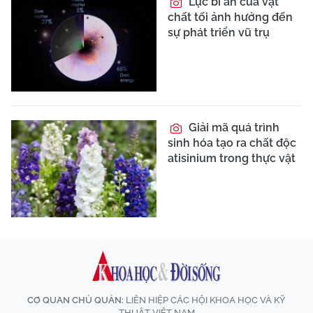
Lực bí ẩn của vật
chất tối ảnh hưởng đến
sự phát triển vũ trụ
Giải mã quá trình
sinh hóa tạo ra chất độc
atisinium trong thực vật
CƠ QUAN CHỦ QUẢN:
LIÊN HIỆP CÁC HỘI KHOA HỌC VÀ KỸ
THUẬT VIỆT NAM