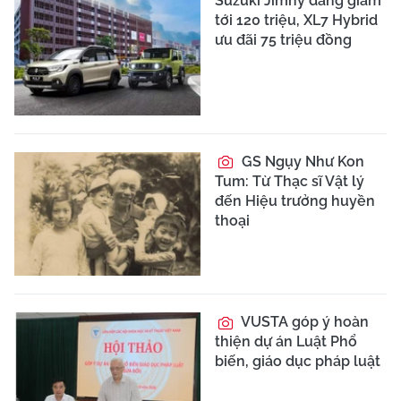
Suzuki Jimny đang giảm
tới 120 triệu, XL7 Hybrid
ưu đãi 75 triệu đồng
GS Ngụy Như Kon
Tum: Từ Thạc sĩ Vật lý
đến Hiệu trưởng huyền
thoại
VUSTA góp ý hoàn
thiện dự án Luật Phổ
biến, giáo dục pháp luật