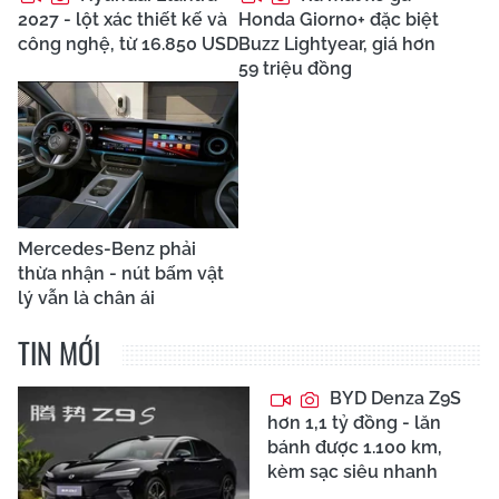
2027 - lột xác thiết kế và
Honda Giorno+ đặc biệt
công nghệ, từ 16.850 USD
Buzz Lightyear, giá hơn
59 triệu đồng
Mercedes-Benz phải
thừa nhận - nút bấm vật
lý vẫn là chân ái
TIN MỚI
BYD Denza Z9S
hơn 1,1 tỷ đồng - lăn
bánh được 1.100 km,
kèm sạc siêu nhanh