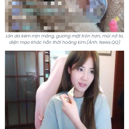
Làn da kém mịn màng, gương mặt tròn hơn, mũi nở to,
diện mạo khác hẳn thời hoàng kim.(Ảnh: News.QQ)