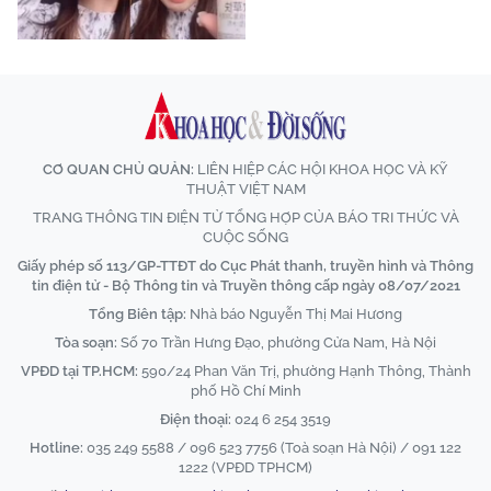
CƠ QUAN CHỦ QUẢN:
LIÊN HIỆP CÁC HỘI KHOA HỌC VÀ KỸ
THUẬT VIỆT NAM
TRANG THÔNG TIN ĐIỆN TỬ TỔNG HỢP CỦA BÁO TRI THỨC VÀ
CUỘC SỐNG
Giấy phép số 113/GP-TTĐT do Cục Phát thanh, truyền hình và Thông
tin điện tử - Bộ Thông tin và Truyền thông cấp ngày 08/07/2021
Tổng Biên tập:
Nhà báo Nguyễn Thị Mai Hương
Tòa soạn:
Số 70 Trần Hưng Đạo, phường Cửa Nam, Hà Nội
VPĐD tại TP.HCM:
590/24 Phan Văn Trị, phường Hạnh Thông, Thành
phố Hồ Chí Minh
Điện thoại:
024 6 254 3519
Hotline:
035 249 5588 / 096 523 7756 (Toà soạn Hà Nội) / 091 122
1222 (VPĐD TPHCM)