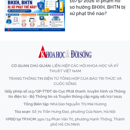
10/9/2026 vi phạm hồ
sơ hưởng BHXH, BHTN bị
xử phạt thế nào?
CƠ QUAN CHỦ QUẢN:
LIÊN HIỆP CÁC HỘI KHOA HỌC VÀ KỸ
THUẬT VIỆT NAM
TRANG THÔNG TIN ĐIỆN TỬ TỔNG HỢP CỦA BÁO TRI THỨC VÀ
CUỘC SỐNG
Giấy phép số 113/GP-TTĐT do Cục Phát thanh, truyền hình và Thông
tin điện tử - Bộ Thông tin và Truyền thông cấp ngày 08/07/2021
Tổng Biên tập:
Nhà báo Nguyễn Thị Mai Hương
Tòa soạn:
Số 70 Trần Hưng Đạo, phường Cửa Nam, Hà Nội
VPĐD tại TP.HCM:
590/24 Phan Văn Trị, phường Hạnh Thông, Thành
phố Hồ Chí Minh