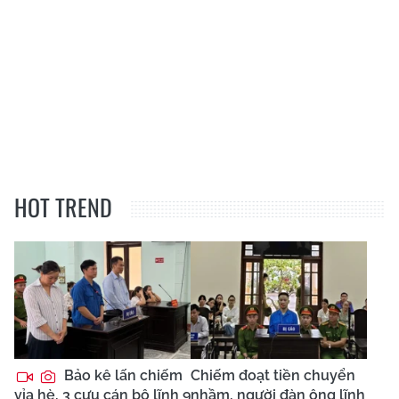
HOT TREND
Bảo kê lấn chiếm
Chiếm đoạt tiền chuyển
vỉa hè, 3 cựu cán bộ lĩnh 9
nhầm, người đàn ông lĩnh