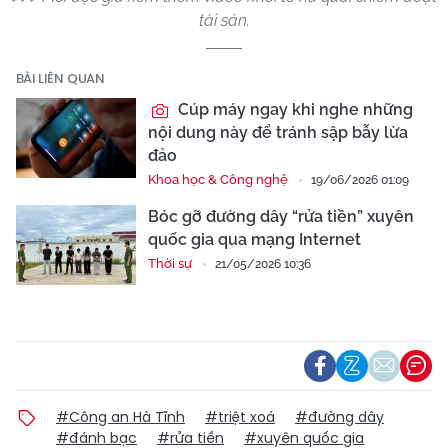
tài sản.
BÀI LIÊN QUAN
Cúp máy ngay khi nghe những
nội dung này để tránh sập bẫy lừa
đảo
Khoa học & Công nghệ
19/06/2026 01:09
Bóc gỡ đường dây “rửa tiền” xuyên
quốc gia qua mạng Internet
Thời sự
21/05/2026 10:36
#Công an Hà Tĩnh
#triệt xoá
#đường dây
#đánh bạc
#rửa tiền
#xuyên quốc gia