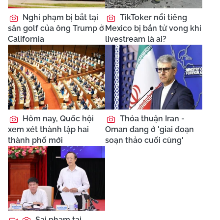
Nghi phạm bị bắt tại
TikToker nổi tiếng
sân golf của ông Trump ở
Mexico bị bắn tử vong khi
California
livestream là ai?
Hôm nay, Quốc hội
Thỏa thuận Iran -
xem xét thành lập hai
Oman đang ở 'giai đoạn
thành phố mới
soạn thảo cuối cùng'
Sai phạm tại