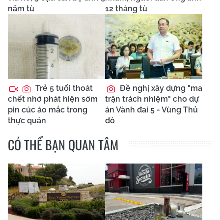
năm tù
12 tháng tù
Trẻ 5 tuổi thoát
Đề nghị xây dựng "ma
chết nhờ phát hiện sớm
trận trách nhiệm" cho dự
pin cúc áo mắc trong
án Vành đai 5 - Vùng Thủ
thực quản
đô
CÓ THỂ BẠN QUAN TÂM