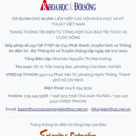
CƠ QUAN CHỦ QUẢN:
LIÊN HIỆP CÁC HỘI KHOA HỌC VÀ KỸ
THUẬT VIỆT NAM
TRANG THÔNG TIN ĐIỆN TỬ TỔNG HỢP CỦA BÁO TRI THỨC VÀ
CUỘC SỐNG
Giấy phép số 113/GP-TTĐT do Cục Phát thanh, truyền hình và Thông
tin điện tử - Bộ Thông tin và Truyền thông cấp ngày 08/07/2021
Tổng Biên tập:
Nhà báo Nguyễn Thị Mai Hương
Tòa soạn:
Số 70 Trần Hưng Đạo, phường Cửa Nam, Hà Nội
VPĐD tại TP.HCM:
590/24 Phan Văn Trị, phường Hạnh Thông, Thành
phố Hồ Chí Minh
Điện thoại:
024 6 254 3519
Hotline:
035 249 5588 / 096 523 7756 (Toà soạn Hà Nội) / 091 122
1222 (VPĐD TPHCM)
Email:
baotrithuccuocsong@kienthuc.net.vn
-
tkts@kienthuc.net.vn
Trang thông tin điện tử tổng hợp của Báo