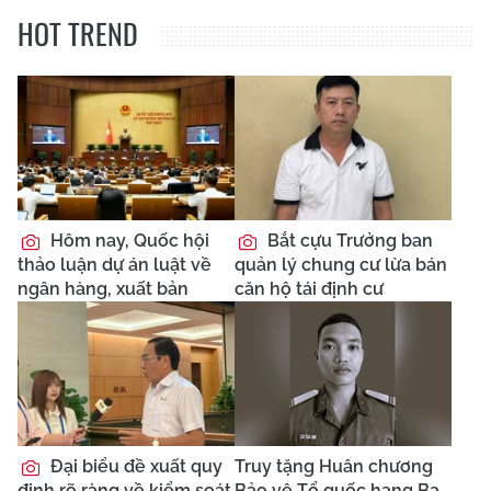
HOT TREND
Hôm nay, Quốc hội
Bắt cựu Trưởng ban
thảo luận dự án luật về
quản lý chung cư lừa bán
ngân hàng, xuất bản
căn hộ tái định cư
Đại biểu đề xuất quy
Truy tặng Huân chương
định rõ ràng về kiểm soát
Bảo vệ Tổ quốc hạng Ba