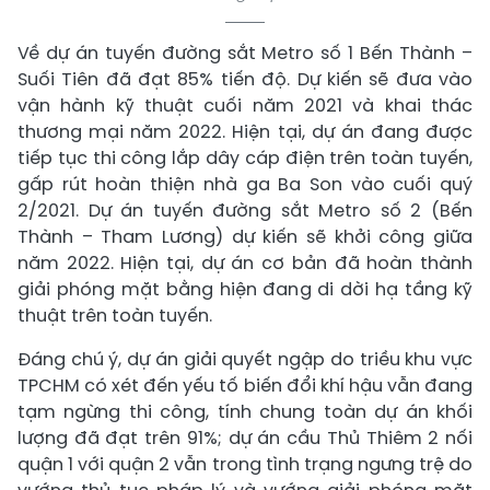
Về dự án tuyến đường sắt Metro số 1 Bến Thành –
Suối Tiên đã đạt 85% tiến độ. Dự kiến sẽ đưa vào
vận hành kỹ thuật cuối năm 2021 và khai thác
thương mại năm 2022. Hiện tại, dự án đang được
tiếp tục thi công lắp dây cáp điện trên toàn tuyến,
gấp rút hoàn thiện nhà ga Ba Son vào cuối quý
2/2021. Dự án tuyến đường sắt Metro số 2 (Bến
Thành – Tham Lương) dự kiến sẽ khởi công giữa
năm 2022. Hiện tại, dự án cơ bản đã hoàn thành
giải phóng mặt bằng hiện đang di dời hạ tầng kỹ
thuật trên toàn tuyến.
Đáng chú ý, dự án giải quyết ngập do triều khu vực
TPCHM có xét đến yếu tố biến đổi khí hậu vẫn đang
tạm ngừng thi công, tính chung toàn dự án khối
lượng đã đạt trên 91%; dự án cầu Thủ Thiêm 2 nối
quận 1 với quận 2 vẫn trong tình trạng ngưng trệ do