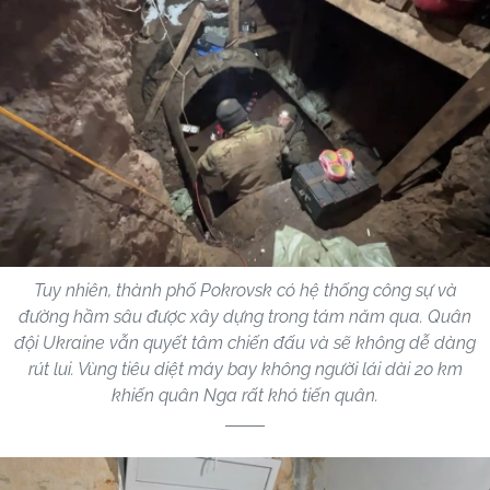
Tuy nhiên, thành phố Pokrovsk có hệ thống công sự và
đường hầm sâu được xây dựng trong tám năm qua. Quân
đội Ukraine vẫn quyết tâm chiến đấu và sẽ không dễ dàng
rút lui. Vùng tiêu diệt máy bay không người lái dài 20 km
khiến quân Nga rất khó tiến quân.