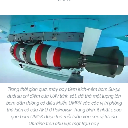
Trong thời gian qua, máy bay tiêm kích-ném bom Su-34,
dưới sự chỉ điểm của UAV trinh sát, đã thả một lượng lớn
bom dẫn đường có điều khiển UMPK vào các vị trí phòng
thủ kiên cố của AFU ở Pokrovsk. Trung bình, ít nhất 1.000
quả bom UMPK được thả mỗi tuần vào các vị trí của
Ukraine trên khu vực mặt trận này.