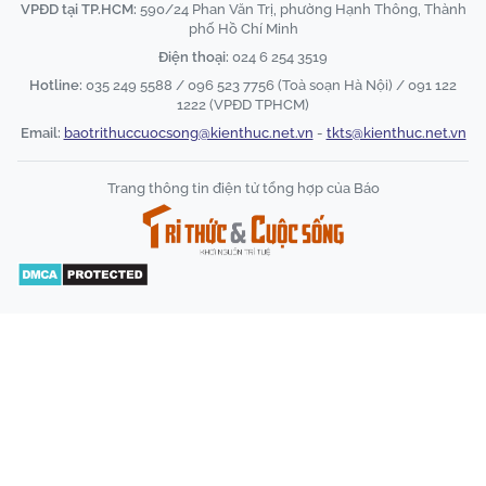
VPĐD tại TP.HCM:
590/24 Phan Văn Trị, phường Hạnh Thông, Thành
phố Hồ Chí Minh
Điện thoại:
024 6 254 3519
Hotline:
035 249 5588 / 096 523 7756 (Toà soạn Hà Nội) / 091 122
1222 (VPĐD TPHCM)
Email:
baotrithuccuocsong@kienthuc.net.vn
-
tkts@kienthuc.net.vn
Trang thông tin điện tử tổng hợp của Báo