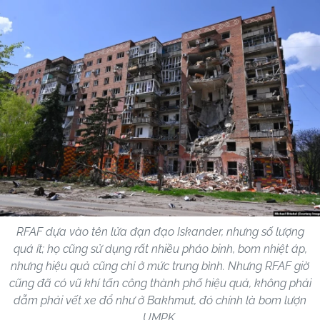
RFAF dựa vào tên lửa đạn đạo Iskander, nhưng số lượng
quá ít; họ cũng sử dụng rất nhiều pháo binh, bom nhiệt áp,
nhưng hiệu quả cũng chỉ ở mức trung bình. Nhưng RFAF giờ
cũng đã có vũ khí tấn công thành phố hiệu quả, không phải
dẫm phải vết xe đổ như ở Bakhmut, đó chính là bom lượn
UMPK.