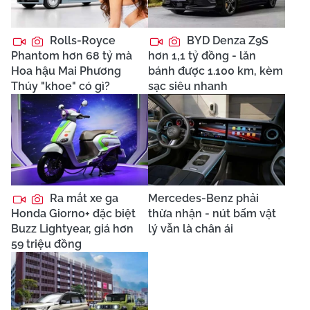
Rolls-Royce
BYD Denza Z9S
Phantom hơn 68 tỷ mà
hơn 1,1 tỷ đồng - lăn
Hoa hậu Mai Phương
bánh được 1.100 km, kèm
Thúy "khoe" có gì?
sạc siêu nhanh
Ra mắt xe ga
Mercedes-Benz phải
Honda Giorno+ đặc biệt
thừa nhận - nút bấm vật
Buzz Lightyear, giá hơn
lý vẫn là chân ái
59 triệu đồng