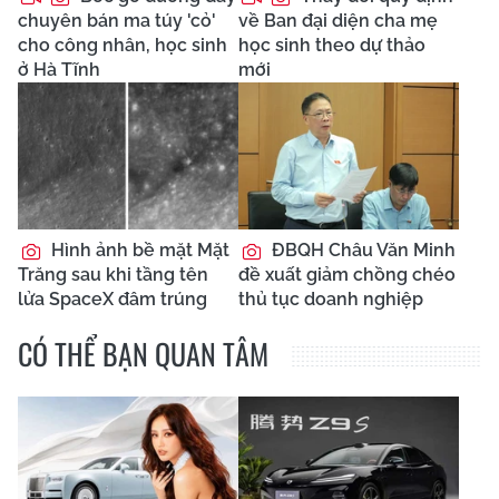
chuyên bán ma túy 'cỏ'
về Ban đại diện cha mẹ
cho công nhân, học sinh
học sinh theo dự thảo
ở Hà Tĩnh
mới
Hình ảnh bề mặt Mặt
ĐBQH Châu Văn Minh
Trăng sau khi tầng tên
đề xuất giảm chồng chéo
lửa SpaceX đâm trúng
thủ tục doanh nghiệp
CÓ THỂ BẠN QUAN TÂM