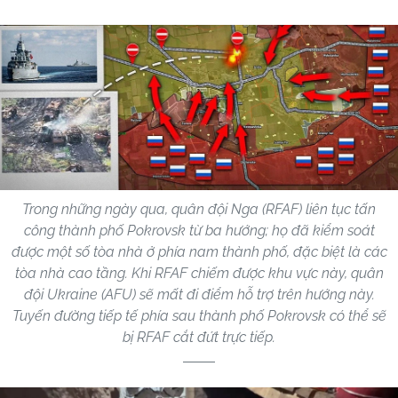
Trong những ngày qua, quân đội Nga (RFAF) liên tục tấn
công thành phố Pokrovsk từ ba hướng; họ đã kiểm soát
được một số tòa nhà ở phía nam thành phố, đặc biệt là các
tòa nhà cao tầng. Khi RFAF chiếm được khu vực này, quân
đội Ukraine (AFU) sẽ mất đi điểm hỗ trợ trên hướng này.
Tuyến đường tiếp tế phía sau thành phố Pokrovsk có thể sẽ
bị RFAF cắt đứt trực tiếp.