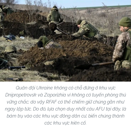
Quân đội Ukraine không có chỗ đứng ở khu vực
Dnipropetrovsk và Zaporizhia vì không có tuyến phòng thủ
vững chắc; do vậy RFAF có thể chiếm giữ chúng gần như
ngay lập tức. Do đó, lựa chọn duy nhất cảu AFU tại đây, là
bám trụ vào các khu vực đông dân cư, biến chúng thành
các khu vực kiên cố.