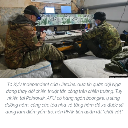
Tờ Kyiv Independent của Ukraine, đưa tin quân đội Nga
đang thay đổi chiến thuật tấn công trên chiến trường. Tuy
nhiên tại Pokrovsk, AFU có hàng ngàn boongke, ụ súng,
đường hầm, cùng các tòa nhà và tầng hầm để xe được sử
dụng làm điểm yểm trợ, nên RFAF tiến quân rất “chật vật”.