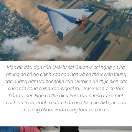
Mặc dù đầu đạn của UAV tự sát Geran-2 chỉ nặng 90 kg,
nhưng nó có độ chính xác cao hơn và có thể xuyên thủng
các đường hầm và boongke của Ukraine để thực hiện các
cuộc tấn công chính xác. Ngoài ra, UAV Geran-2 có tầm
bắn xa, nên Nga có thể điều khiển và phóng từ xa một
cách an toàn, tránh xa tầm bắn hỏa lực của AFU, nhờ đó
mở rộng phạm vi tấn công tầm xa của nó.