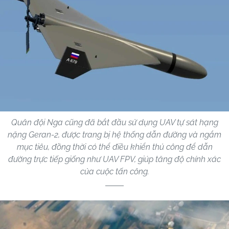
Quân đội Nga cũng đã bắt đầu sử dụng UAV tự sát hạng
nặng Geran-2, được trang bị hệ thống dẫn đường và ngắm
mục tiêu, đồng thời có thể điều khiển thủ công để dẫn
đường trực tiếp giống như UAV FPV, giúp tăng độ chính xác
của cuộc tấn công.