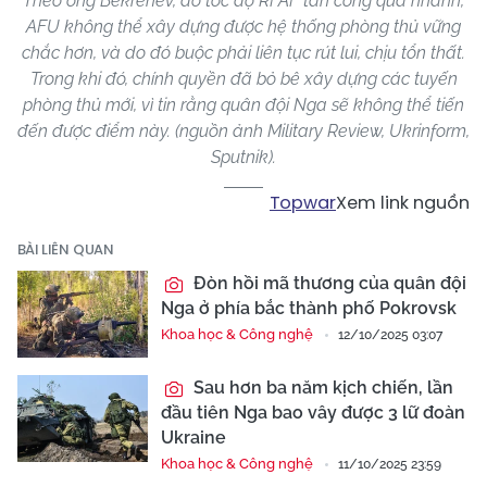
Theo ông Bekrenev, do tốc độ RFAF tấn công quá nhanh,
AFU không thể xây dựng được hệ thống phòng thủ vững
chắc hơn, và do đó buộc phải liên tục rút lui, chịu tổn thất.
Trong khi đó, chính quyền đã bỏ bê xây dựng các tuyến
phòng thủ mới, vì tin rằng quân đội Nga sẽ không thể tiến
đến được điểm này. (nguồn ảnh Military Review, Ukrinform,
Sputnik).
Topwar
Xem link nguồn
BÀI LIÊN QUAN
Đòn hồi mã thương của quân đội
Nga ở phía bắc thành phố Pokrovsk
Khoa học & Công nghệ
12/10/2025 03:07
Sau hơn ba năm kịch chiến, lần
đầu tiên Nga bao vây được 3 lữ đoàn
Ukraine
Khoa học & Công nghệ
11/10/2025 23:59