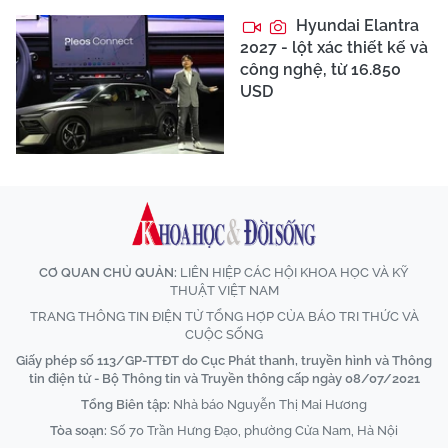
Hyundai Elantra
2027 - lột xác thiết kế và
công nghệ, từ 16.850
USD
CƠ QUAN CHỦ QUẢN:
LIÊN HIỆP CÁC HỘI KHOA HỌC VÀ KỸ
THUẬT VIỆT NAM
TRANG THÔNG TIN ĐIỆN TỬ TỔNG HỢP CỦA BÁO TRI THỨC VÀ
CUỘC SỐNG
Giấy phép số 113/GP-TTĐT do Cục Phát thanh, truyền hình và Thông
tin điện tử - Bộ Thông tin và Truyền thông cấp ngày 08/07/2021
Tổng Biên tập:
Nhà báo Nguyễn Thị Mai Hương
Tòa soạn:
Số 70 Trần Hưng Đạo, phường Cửa Nam, Hà Nội