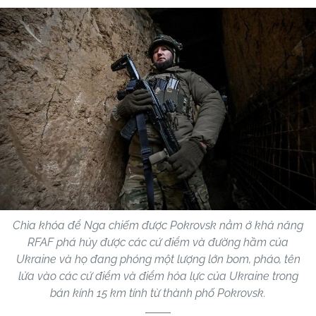
Chìa khóa để Nga chiếm được Pokrovsk nằm ở khả năng
RFAF phá hủy được các cứ điểm và đường hầm của
Ukraine và họ đang phóng một lượng lớn bom, pháo, tên
lửa vào các cứ điểm và điểm hỏa lực của Ukraine trong
bán kính 15 km tính từ thành phố Pokrovsk.