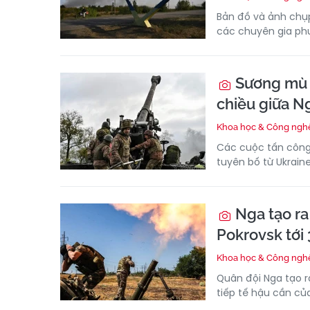
Bản đồ và ảnh chụp
các chuyên gia phư
Sương mù c
chiều giữa N
Khoa học & Công ngh
Các cuộc tấn công
tuyên bố từ Ukrain
Nga tạo ra
Pokrovsk tới
Khoa học & Công ngh
Quân đội Nga tạo r
tiếp tế hậu cần của