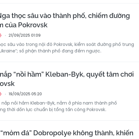
ga thọc sâu vào thành phố, chiếm đường
m của Pokrovsk
21/09/2025 01:09
ệ
ọc sâu vào trong nội đô Pokrovsk, kiểm soát đường phố trung
 Ukraine”; số phận thành phố đang đếm ngược.
ắp “nồi hầm” Kleban-Byk, quyết tâm chơi
rovsk
19/09/2025 05:20
ệ
 nắp nồi hầm Kleban-Byk, nằm ở phía nam thành phố
ng thời dồn lực chuẩn bị tổng tấn công Pokrovsk.
 “mỏm đá” Dobropolye không thành, khiến