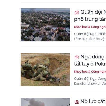
Quân đội N
phố trung tâ
Khoa học & Công ngh
Quân đội Nga đã th
tâm “Người bảo vệ
Nga đóng n
tất tay ở Pok
Khoa học & Công ngh
Quân đội Nga đóng
Konstantinovka; đồ
Nỗ lực cắt