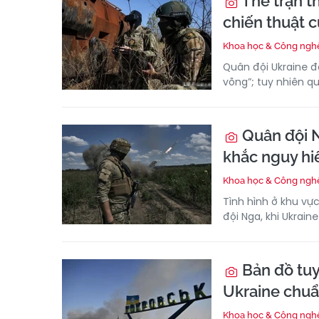
Thế trận t
chiến thuật 
Khoa học & Công ngh
Quân đội Ukraine đ
võng”; tuy nhiên q
Quân đội N
khắc nguy hi
Khoa học & Công ngh
Tình hình ở khu vự
đội Nga, khi Ukrain
Bản đồ tuy
Ukraine chuẩn
Khoa học & Công ngh