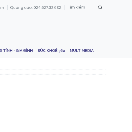
om
Quảng cáo: 024.627.32.632
ỚI TÍNH - GIA ĐÌNH
SỨC KHOẺ 360
MULTIMEDIA