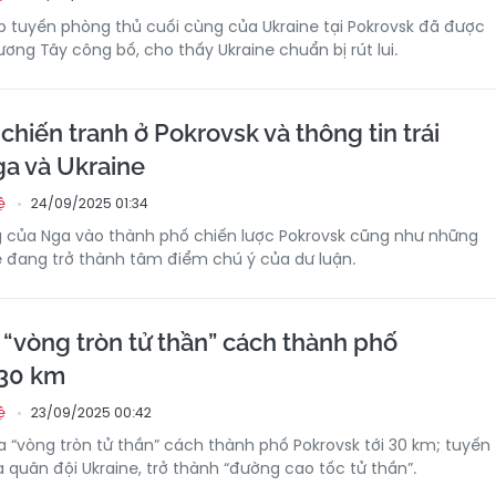
 tuyến phòng thủ cuối cùng của Ukraine tại Pokrovsk đã được
ơng Tây công bố, cho thấy Ukraine chuẩn bị rút lui.
hiến tranh ở Pokrovsk và thông tin trái
ga và Ukraine
24/09/2025 01:34
ệ
 của Nga vào thành phố chiến lược Pokrovsk cũng như những
e đang trở thành tâm điểm chú ý của dư luận.
 “vòng tròn tử thần” cách thành phố
 30 km
23/09/2025 00:42
ệ
a “vòng tròn tử thần” cách thành phố Pokrovsk tới 30 km; tuyến
 quân đội Ukraine, trở thành “đường cao tốc tử thần”.