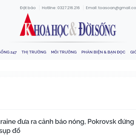
Đặt báo
Hotline: 0327.216.216
Email: toasoan@gmail.c
SỐNG 247
THỊ TRƯỜNG
MÔI TRƯỜNG
PHẢN BIỆN & BẠN ĐỌC
GI
raine đưa ra cảnh báo nóng, Pokrovsk đứng
 sụp đổ