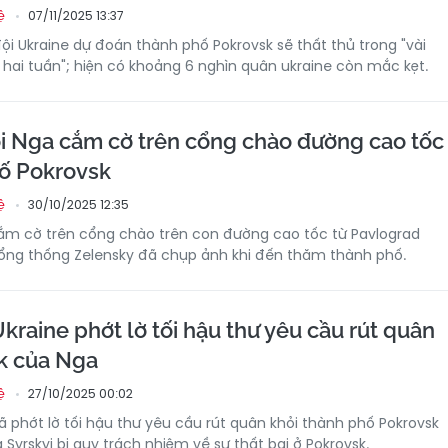
07/11/2025 13:37
ệ
ội Ukraine dự đoán thành phố Pokrovsk sẽ thất thủ trong "vài
à hai tuần"; hiện có khoảng 6 nghìn quân ukraine còn mắc kẹt.
 Nga cắm cờ trên cổng chào đường cao tốc
ố Pokrovsk
30/10/2025 12:35
ệ
ắm cờ trên cổng chào trên con đường cao tốc từ Pavlograd
Tổng thống Zelensky đã chụp ảnh khi đến thăm thành phố.
kraine phớt lờ tối hậu thư yêu cầu rút quân
k của Nga
27/10/2025 00:02
ệ
ã phớt lờ tối hậu thư yêu cầu rút quân khỏi thành phố Pokrovsk
yrskyi bị quy trách nhiệm về sự thất bại ở Pokrovsk.