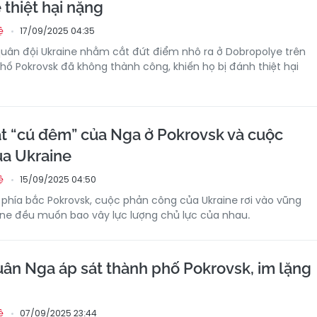
 thiệt hại nặng
17/09/2025 04:35
ệ
uân đội Ukraine nhằm cắt đứt điểm nhô ra ở Dobropolye trên
ố Pokrovsk đã không thành công, khiến họ bị đánh thiệt hại
t “cú đêm” của Nga ở Pokrovsk và cuộc
a Ukraine
15/09/2025 04:50
ệ
ở phía bắc Pokrovsk, cuộc phản công của Ukraine rơi vào vũng
aine đều muốn bao vây lực lượng chủ lực của nhau.
ân Nga áp sát thành phố Pokrovsk, im lặng
07/09/2025 23:44
ệ