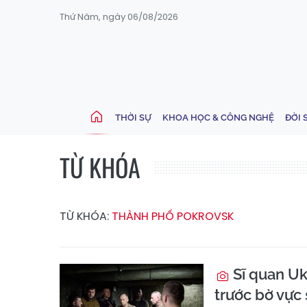
Thứ Năm, ngày 06/08/2026
THỜI SỰ
KHOA HỌC & CÔNG NGHỆ
ĐỜI 
TỪ KHÓA
TỪ KHÓA:
THÀNH PHỐ POKROVSK
Sĩ quan Uk
trước bờ vực