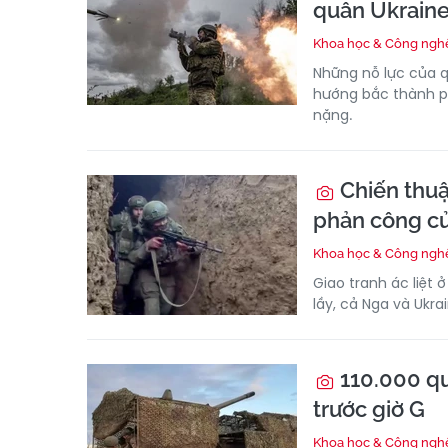
quân Ukraine
Khoa học & Công ngh
Những nỗ lực của q
hướng bắc thành ph
nặng.
Chiến thuậ
phản công củ
Khoa học & Công ngh
Giao tranh ác liệt 
lầy, cả Nga và Ukr
110.000 qu
trước giờ G
Khoa học & Công ngh