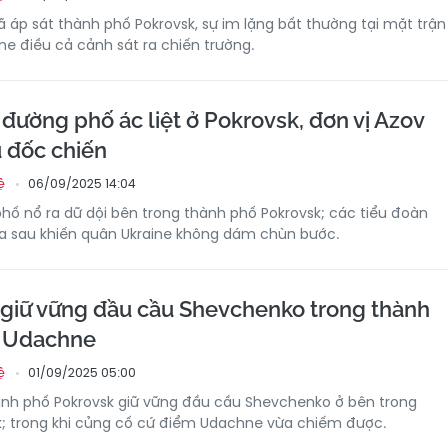
ã áp sát thành phố Pokrovsk, sự im lặng bất thường tại mặt trận
ne điều cả cảnh sát ra chiến trường.
 đường phố ác liệt ở Pokrovsk, đơn vị Azov
 đốc chiến
06/09/2025 14:04
ệ
hố nổ ra dữ dội bên trong thành phố Pokrovsk; các tiểu đoàn
ía sau khiến quân Ukraine không dám chùn bước.
giữ vững đầu cầu Shevchenko trong thành
ố Udachne
01/09/2025 05:00
ệ
ành phố Pokrovsk giữ vững đầu cầu Shevchenko ở bên trong
k; trong khi củng cố cứ điểm Udachne vừa chiếm được.