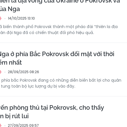
hiên la địa vòng của Ukraine ở Pokrovsk và
của Nga
14/10/2025 13:10
ệ
ã biến thành phố Pokrovsk thành một pháo đài “thiên la địa
uân đội Nga đã có chiến thuật đối phó hiệu quả.
ga ở phía Bắc Pokrovsk đối mặt với thời
ểm nhất
28/09/2025 08:26
ệ
c phía bắc Pokrovsk đang có những diễn biến bất lợi cho quân
e tung toàn bộ lực lượng dự bị vào đây.
ến phòng thủ tại Pokrovsk, cho thấy
 bị rút lui
27/09/2025 09:57
ệ