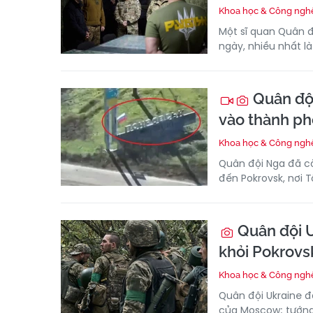
Khoa học & Công ngh
Một sĩ quan Quân đ
ngày, nhiều nhất l
Quân đội
vào thành ph
Khoa học & Công ngh
Quân đội Nga đã c
đến Pokrovsk, nơi 
Quân đội U
khỏi Pokrovs
Khoa học & Công ngh
Quân đội Ukraine đ
của Moscow; tướng S