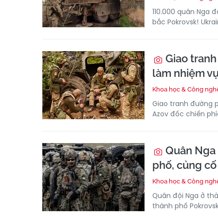
110.000 quân Nga đ
bắc Pokrovsk! Ukrai
Giao tranh
làm nhiệm vụ
Khoa học & Công ngh
Giao tranh đường p
Azov đốc chiến ph
Quân Nga 
phố, củng c
Khoa học & Công ngh
Quân đội Nga ở th
thành phố Pokrovs