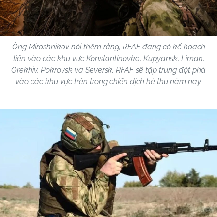
Ông Miroshnikov nói thêm rằng, RFAF đang có kế hoạch
tiến vào các khu vực Konstantinovka, Kupyansk, Liman,
Orekhiv, Pokrovsk và Seversk. RFAF sẽ tập trung đột phá
vào các khu vực trên trong chiến dịch hè thu năm nay.