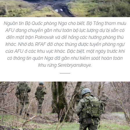
Nguồn tin Bộ Quốc phòng Nga cho biết, Bộ Tổng tham mưu
AFU đang chuyển gần như toàn bộ lực lượng dự bị sẵn có
đến mặt trận Pokrovsk và để hổng các hướng phòng thủ
khác. Nhờ đó, RFAF đã chọc thủng được tuyến phòng ngự
của AFU ở các khu vực khác. Đặc biệt, một ngày trước khi
có thông tin quân Nga đã gần như kiểm soát hoàn toàn
khu rừng Serebryanskoye.