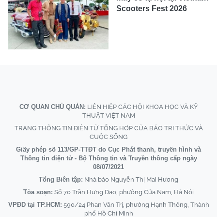
Scooters Fest 2026
CƠ QUAN CHỦ QUẢN:
LIÊN HIỆP CÁC HỘI KHOA HỌC VÀ KỸ
THUẬT VIỆT NAM
TRANG THÔNG TIN ĐIỆN TỬ TỔNG HỢP CỦA BÁO TRI THỨC VÀ
CUỘC SỐNG
Giấy phép số 113/GP-TTĐT do Cục Phát thanh, truyền hình và
Thông tin điện tử - Bộ Thông tin và Truyền thông cấp ngày
08/07/2021
Tổng Biên tập:
Nhà báo Nguyễn Thị Mai Hương
Tòa soạn:
Số 70 Trần Hưng Đạo, phường Cửa Nam, Hà Nội
VPĐD tại TP.HCM:
590/24 Phan Văn Trị, phường Hạnh Thông, Thành
phố Hồ Chí Minh