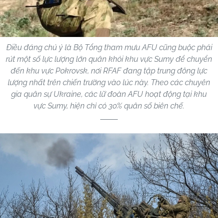
Điều đáng chú ý là Bộ Tổng tham mưu AFU cũng buộc phải
rút một số lực lượng lớn quân khỏi khu vực Sumy để chuyển
đến khu vực Pokrovsk, nơi RFAF đang tập trung đông lực
lượng nhất trên chiến trường vào lúc này. Theo các chuyên
gia quân sự Ukraine, các lữ đoàn AFU hoạt động tại khu
vực Sumy, hiện chỉ có 30% quân số biên chế.