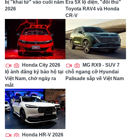
bị "khai tử" vào cuối năm
Era 5X lộ diện, "đối thủ"
2026
Toyota RAV4 và Honda
CR-V
Honda City 2026
MG RX9 - SUV 7
lộ ảnh đăng ký bảo hộ tại
chỗ ngang cỡ Hyundai
Việt Nam, chờ ngày ra
Palisade sắp về Việt Nam
mắt
Honda HR-V 2026