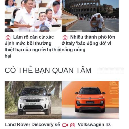
Làm rõ căn cứ xác
Nhiều thành phố lớn
định mức bồi thường
ở Italy 'báo động đỏ' vì
thiệt hại của người bị thiệt
nắng nóng
hại
CÓ THỂ BẠN QUAN TÂM
Land Rover Discovery sẽ
Volkswagen ID.