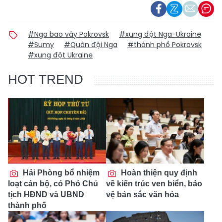
#Nga bao vây Pokrovsk
#xung đột Nga-Ukraine
#Sumy
#Quân đội Nga
#thành phố Pokrovsk
#xung đột Ukraine
HOT TREND
Hải Phòng bổ nhiệm
Hoàn thiện quy định
loạt cán bộ, có Phó Chủ
về kiến trúc ven biển, bảo
tịch HĐND và UBND
vệ bản sắc văn hóa
thành phố