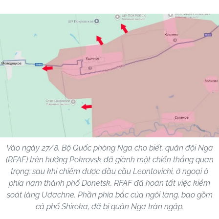
Vào ngày 27/8, Bộ Quốc phòng Nga cho biết, quân đội Nga
(RFAF) trên hướng Pokrovsk đã giành một chiến thắng quan
trọng; sau khi chiếm được đầu cầu Leontovichi, ở ngoại ô
phía nam thành phố Donetsk, RFAF đã hoàn tất việc kiểm
soát làng Udachne. Phần phía bắc của ngôi làng, bao gồm
cả phố Shiroka, đã bị quân Nga tràn ngập.