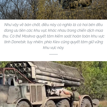
Như vậy về bản chất, điều này có nghĩa là cả hai bên đều
đang ưu tiên các khu vực khác nhau trong chiến dịch mùa
thu. Có thể Moskva quyết tâm kiểm soát hoàn toàn khu vực
tỉnh Donetsk; tuy nhiên, phía Kiev cũng quyết tâm giữ vững
khu vực này.