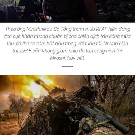
Theo ông Miroshnikov, Bộ Tổng tham mưu RFAF hiện đang
tích cực khẩn trương chuẩn bị cho chiến dịch tấn công mùa
thu, có thể sẽ sớm bắt đầu trong vài tuần tới. Nhưng hiện
tại, RFAF vẫn không giảm nhịp độ tấn công hiện tại,
Miroshnikov viết.