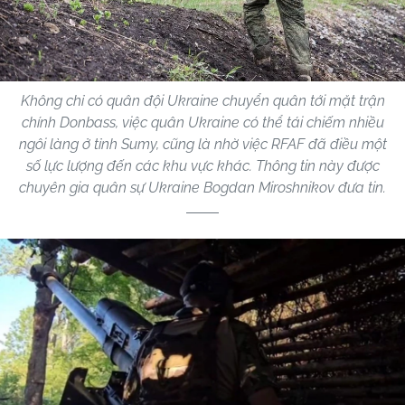
Không chỉ có quân đội Ukraine chuyển quân tới mặt trận
chính Donbass, việc quân Ukraine có thể tái chiếm nhiều
ngôi làng ở tỉnh Sumy, cũng là nhờ việc RFAF đã điều một
số lực lượng đến các khu vực khác. Thông tin này được
chuyên gia quân sự Ukraine Bogdan Miroshnikov đưa tin.