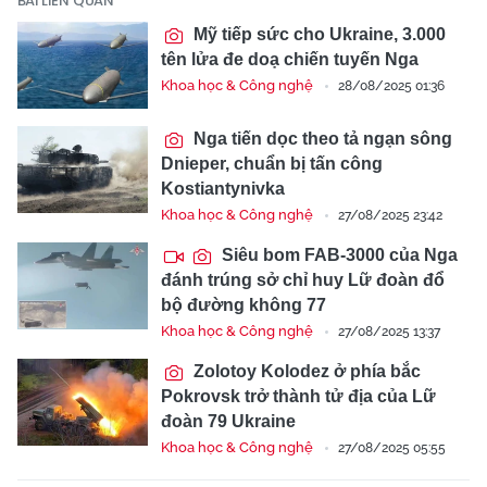
BÀI LIÊN QUAN
Mỹ tiếp sức cho Ukraine, 3.000
tên lửa đe doạ chiến tuyến Nga
Khoa học & Công nghệ
28/08/2025 01:36
Nga tiến dọc theo tả ngạn sông
Dnieper, chuẩn bị tấn công
Kostiantynivka
Khoa học & Công nghệ
27/08/2025 23:42
Siêu bom FAB-3000 của Nga
đánh trúng sở chỉ huy Lữ đoàn đổ
bộ đường không 77
Khoa học & Công nghệ
27/08/2025 13:37
Zolotoy Kolodez ở phía bắc
Pokrovsk trở thành tử địa của Lữ
đoàn 79 Ukraine
Khoa học & Công nghệ
27/08/2025 05:55