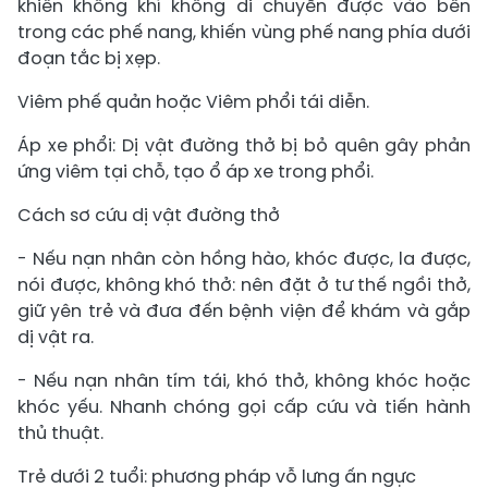
khiến không khí không di chuyển được vào bên
trong các phế nang, khiến vùng phế nang phía dưới
đoạn tắc bị xẹp.
Viêm phế quản hoặc Viêm phổi tái diễn.
Áp xe phổi: Dị vật đường thở bị bỏ quên gây phản
ứng viêm tại chỗ, tạo ổ áp xe trong phổi.
Cách sơ cứu dị vật đường thở
- Nếu nạn nhân còn hồng hào, khóc được, la được,
nói được, không khó thở: nên đặt ở tư thế ngồi thở,
giữ yên trẻ và đưa đến bệnh viện để khám và gắp
dị vật ra.
- Nếu nạn nhân tím tái, khó thở, không khóc hoặc
khóc yếu. Nhanh chóng gọi cấp cứu và tiến hành
thủ thuật.
Trẻ dưới 2 tuổi: phương pháp vỗ lưng ấn ngực