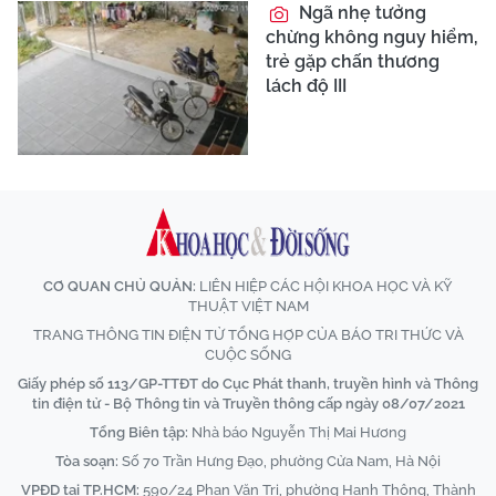
Ngã nhẹ tưởng
chừng không nguy hiểm,
trẻ gặp chấn thương
lách độ III
CƠ QUAN CHỦ QUẢN:
LIÊN HIỆP CÁC HỘI KHOA HỌC VÀ KỸ
THUẬT VIỆT NAM
TRANG THÔNG TIN ĐIỆN TỬ TỔNG HỢP CỦA BÁO TRI THỨC VÀ
CUỘC SỐNG
Giấy phép số 113/GP-TTĐT do Cục Phát thanh, truyền hình và Thông
tin điện tử - Bộ Thông tin và Truyền thông cấp ngày 08/07/2021
Tổng Biên tập:
Nhà báo Nguyễn Thị Mai Hương
Tòa soạn:
Số 70 Trần Hưng Đạo, phường Cửa Nam, Hà Nội
VPĐD tại TP.HCM:
590/24 Phan Văn Trị, phường Hạnh Thông, Thành