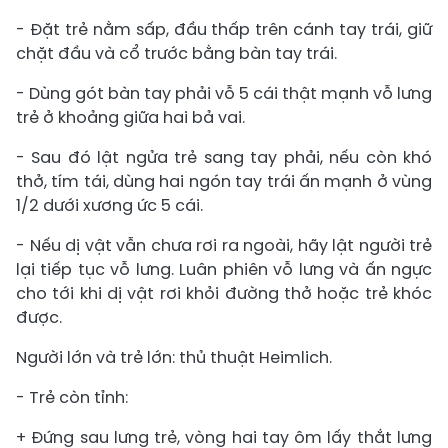
- Đặt trẻ nằm sấp, đầu thấp trên cánh tay trái, giữ
chặt đầu và cổ trước bằng bàn tay trái.
- Dùng gót bàn tay phải vỗ 5 cái thật mạnh vỗ lưng
trẻ ở khoảng giữa hai bả vai.
- Sau đó lật ngửa trẻ sang tay phải, nếu còn khó
thở, tím tái, dùng hai ngón tay trái ấn mạnh ở vùng
1/2 dưới xương ức 5 cái.
- Nếu dị vật vẫn chưa rơi ra ngoài, hãy lật người trẻ
lại tiếp tục vỗ lưng. Luân phiên vỗ lưng và ấn ngực
cho tới khi dị vật rơi khỏi đường thở hoặc trẻ khóc
được.
Người lớn và trẻ lớn: thủ thuật Heimlich.
- Trẻ còn tỉnh:
+ Đứng sau lưng trẻ, vòng hai tay ôm lấy thắt lưng