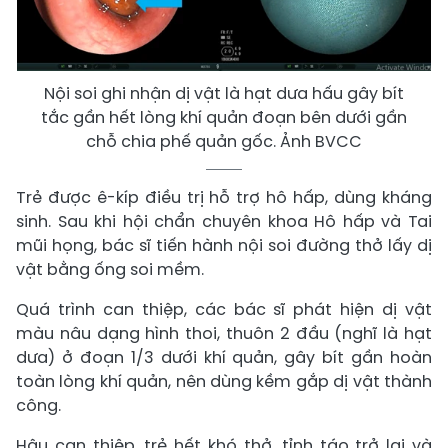
Nội soi ghi nhận dị vật là hạt dưa hấu gây bít
tắc gần hết lòng khí quản đoạn bên dưới gần
chỗ chia phế quản gốc. Ảnh BVCC
Trẻ được ê-kíp điều trị hỗ trợ hô hấp, dùng kháng
sinh. Sau khi hội chẩn chuyên khoa Hô hấp và Tai
mũi họng, bác sĩ tiến hành nội soi đường thở lấy dị
vật bằng ống soi mềm.
Quá trình can thiệp, các bác sĩ phát hiện dị vật
màu nâu dạng hình thoi, thuôn 2 đầu (nghĩ là hạt
dưa) ở đoạn 1/3 dưới khí quản, gây bít gần hoàn
toàn lòng khí quản, nên dùng kềm gắp dị vật thành
công.
Hậu can thiệp, trẻ hết khó thở, tỉnh táo trở lại và