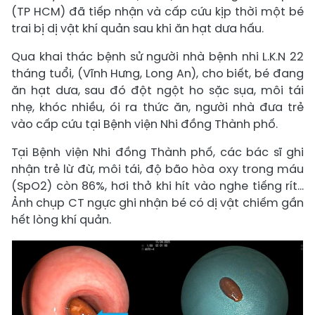
(TP HCM) đã tiếp nhận và cấp cứu kịp thời một bé
trai bị dị vật khí quản sau khi ăn hạt dưa hấu.
Qua khai thác bệnh sử người nhà bệnh nhi L.K.N 22
tháng tuổi, (Vĩnh Hưng, Long An), cho biết, bé đang
ăn hạt dưa, sau đó đột ngột ho sặc sụa, môi tái
nhẹ, khóc nhiều, ói ra thức ăn, người nhà đưa trẻ
vào cấp cứu tại Bệnh viện Nhi đồng Thành phố.
Tại Bệnh viện Nhi đồng Thành phố, các bác sĩ ghi
nhận trẻ lừ đừ, môi tái, độ bão hòa oxy trong máu
(SpO2) còn 86%, hơi thở khi hít vào nghe tiếng rít...
Ảnh chụp CT ngực ghi nhận bé có dị vật chiếm gần
hết lòng khí quản.