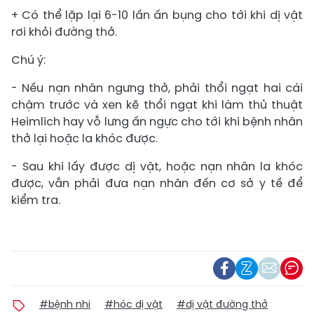
+ Có thể lặp lại 6-10 lần ấn bụng cho tới khi dị vật
rơi khỏi đường thở.
Chú ý:
- Nếu nạn nhân ngưng thở, phải thổi ngạt hai cái
chậm trước và xen kẽ thổi ngạt khi làm thủ thuật
Heimlich hay vỗ lưng ấn ngực cho tới khi bệnh nhân
thở lại hoặc la khóc được.
- Sau khi lấy được dị vật, hoặc nạn nhân la khóc
được, vẫn phải đưa nạn nhân đến cơ sở y tế để
kiểm tra.
#bệnh nhi
#hóc dị vật
#dị vật đường thở