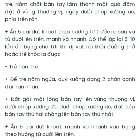
trẻ. Nắm chặt bàn tay làm thành một quả đấm
đặt ở vùng thượng vị, ngay dưới chóp xương ức,
phía trên rốn.
+ Ẩn 5 cái dứt khoát theo hướng từ trước ra sau và
từ dưới lên trên, mạnh và nhanh. Có thể lặp lại 6-10
lần ấn bụng cho tới khi dị vật rơi khỏi đường thở
hoặc trẻ khóc la được
- Trẻ hôn mê:
+ Để trẻ nằm ngửa, quỳ xuống dạng 2 chân cạnh
đùi nạn nhân.
+ Đặt gót một lòng bàn tay lên vùng thượng vị,
dưới chóp xương ức, dưới chóp xương ức, đặt tiếp
bàn tay thứ hai chồng lên bàn tay thứ nhất.
+ Ẩn 5 cái dứt khoát, mạnh và nhanh vào bụng
theo hướng từ dưới lên trên.