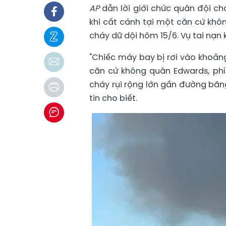
AP
dẫn lời giới chức quân đội 
khi cất cánh tại một căn cứ khô
cháy dữ dội hôm 15/6. Vụ tai nạn
"Chiếc máy bay bị rơi vào khoảng
căn cứ không quân Edwards, phí
cháy rụi rộng lớn gần đường băn
tin cho biết.