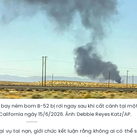
 bay ném bom B-52 bị rơi ngay sau khi cất cánh tại mộ
lifornia ngày 15/6/2026. Ảnh: Debbie Reyes Katz/AP.
ại vụ tai nạn, giới chức kết luận rằng không ai có thể 