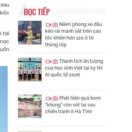
 sau
ĐỌC TIẾP
 bốc
Niêm phong xe đầu
kéo rải mảnh sắt trên cao
 tại
tốc khiến hơn 120 ô tô
 mạc
thủng lốp
guồn
Thành tích ấn tượng
của học sinh Việt tại kỳ thi
AI quốc tế 2026
Phát hiện quả bom
“khủng” còn sót lại sau
chiến tranh ở Hà Tĩnh