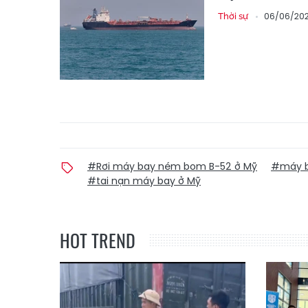
06/06/202
Thời sự
#Rơi máy bay ném bom B-52 ở Mỹ
#máy b
#tai nạn máy bay ở Mỹ
HOT TREND