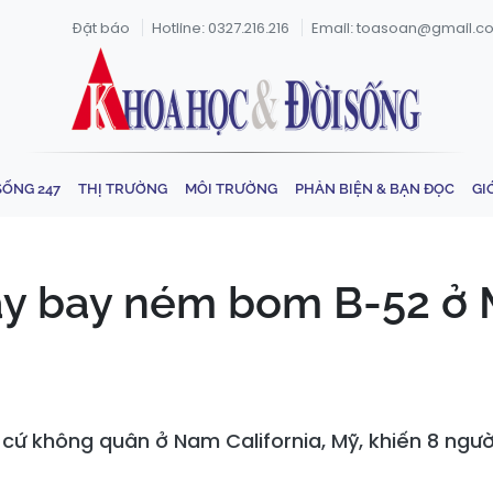
Đặt báo
Hotline: 0327.216.216
Email: toasoan@gmail.c
SỐNG 247
THỊ TRƯỜNG
MÔI TRƯỜNG
PHẢN BIỆN & BẠN ĐỌC
GI
áy bay ném bom B-52 ở M
ứ không quân ở Nam California, Mỹ, khiến 8 người