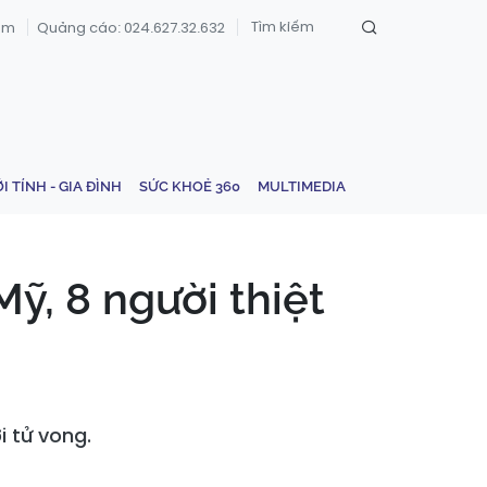
om
Quảng cáo: 024.627.32.632
ỚI TÍNH - GIA ĐÌNH
SỨC KHOẺ 360
MULTIMEDIA
ỹ, 8 người thiệt
 tử vong.