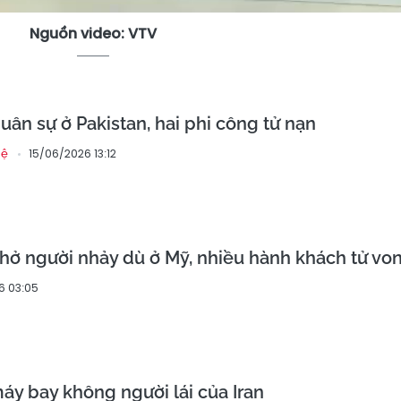
Nguồn video: VTV
uân sự ở Pakistan, hai phi công tử nạn
15/06/2026 13:12
hệ
hở người nhảy dù ở Mỹ, nhiều hành khách tử vo
6 03:05
áy bay không người lái của Iran