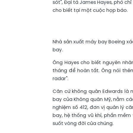
sót", Đại tá James Hayes, phó ch
cho biết tại một cuộc họp báo.
Nhà sản xuất máy bay Boeing xác
bay.
Ông Hayes cho biết nguyên nhân
tháng để hoàn tất. Ông nói thêm
radar".
Căn cứ không quân Edwards là n
bay của Không quân Mỹ, nằm các
nghiệm số 412, đơn vị quản lý că
bay, hệ thống vũ khí, phần mềm 
suốt vòng đời của chúng.