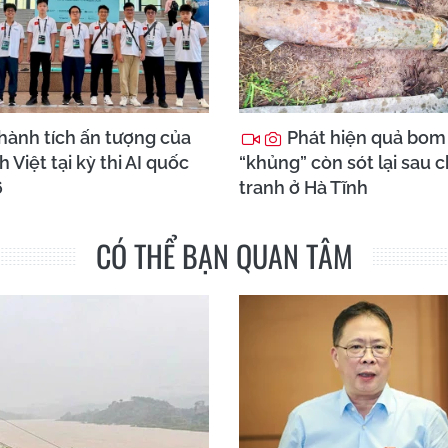
hành tích ấn tượng của
Phát hiện quả bom
h Việt tại kỳ thi AI quốc
“khủng” còn sót lại sau 
6
tranh ở Hà Tĩnh
CÓ THỂ BẠN QUAN TÂM