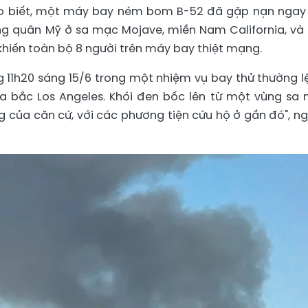
cho biết, một máy bay ném bom B-52 đã gặp nạn ngay
ng quân Mỹ ở sa mạc Mojave, miền Nam California, và
 khiến toàn bộ 8 người trên máy bay thiệt mạng.
 11h20 sáng 15/6 trong một nhiệm vụ bay thử thường lệ
a bắc Los Angeles. Khói đen bốc lên từ một vùng sa
g của căn cứ, với các phương tiện cứu hộ ở gần đó", n