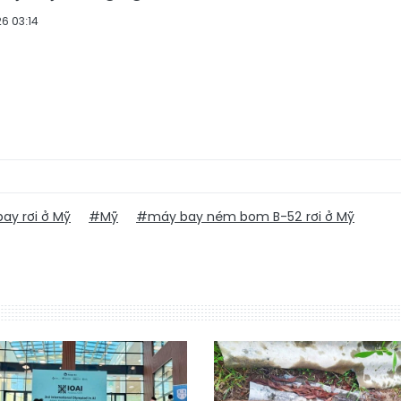
6 03:14
ay rơi ở Mỹ
#Mỹ
#máy bay ném bom B-52 rơi ở Mỹ