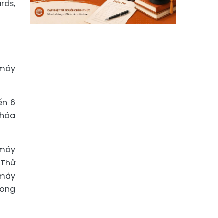
rds,
 máy
ến 6
 hóa
 máy
 Thử
 máy
rong