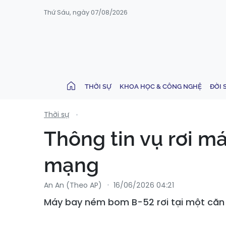
Thứ Sáu, ngày 07/08/2026
THỜI SỰ
KHOA HỌC & CÔNG NGHỆ
ĐỜI 
Thời sự
Thông tin vụ rơi m
mạng
An An (Theo AP)
16/06/2026 04:21
Máy bay ném bom B-52 rơi tại một căn c