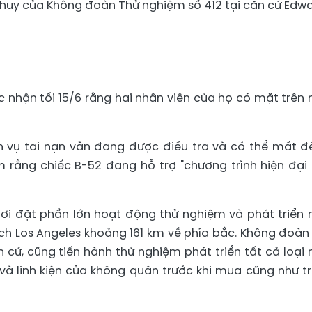
ỉ huy của Không đoàn Thử nghiệm số 412 tại căn cứ Edwa
 nhận tối 15/6 rằng hai nhân viên của họ có mặt trên
 vụ tai nạn vẫn đang được điều tra và có thể mất đ
 rằng chiếc B-52 đang hỗ trợ "chương trình hiện đại
ơi đặt phần lớn hoạt động thử nghiệm và phát triển
h Los Angeles khoảng 161 km về phía bắc. Không đoàn
n cứ, cũng tiến hành thử nghiệm phát triển tất cả loại
và linh kiện của không quân trước khi mua cũng như t