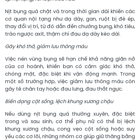
Nịt bụng quá chặt và trong thời gian dài khiến các
cơ quan nội tạng như dạ dày, gan, ruột bị đè ép,
thay đổi vị trí, từ đó dẫn đến chướng bụng, khó tiêu,
trào ngược axit, thậm chí đau dạ dày kéo dài.
Gây khó thở, giảm lưu thông máu
Việc nén vùng bụng sẽ hạn chế khả năng giãn nở
của cơ hoành, khiến bạn có cảm giác khó thở,
chóng mặt, đặc biệt khi vận động mạnh. Trong
một số trường hợp, việc giảm lưu thông máu còn
gây tê chân tay hoặc đau lưng, đau thắt ngực.
Biến dạng cột sống, lệch khung xương chậu
Nếu dùng nịt bụng quá thường xuyên, đặc biệt
trong và sau sinh, cơ thể phụ nữ có thể bị lệch
khung xương chậu, cong vẹo cột sống hoặc suy
yếu các cơ lõi, những nhóm cơ giúp giữ thăng bằng