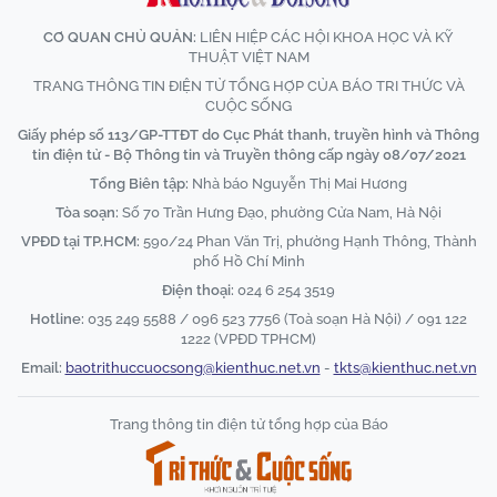
CƠ QUAN CHỦ QUẢN:
LIÊN HIỆP CÁC HỘI KHOA HỌC VÀ KỸ
THUẬT VIỆT NAM
TRANG THÔNG TIN ĐIỆN TỬ TỔNG HỢP CỦA BÁO TRI THỨC VÀ
CUỘC SỐNG
Giấy phép số 113/GP-TTĐT do Cục Phát thanh, truyền hình và Thông
tin điện tử - Bộ Thông tin và Truyền thông cấp ngày 08/07/2021
Tổng Biên tập:
Nhà báo Nguyễn Thị Mai Hương
Tòa soạn:
Số 70 Trần Hưng Đạo, phường Cửa Nam, Hà Nội
VPĐD tại TP.HCM:
590/24 Phan Văn Trị, phường Hạnh Thông, Thành
phố Hồ Chí Minh
Điện thoại:
024 6 254 3519
Hotline:
035 249 5588 / 096 523 7756 (Toà soạn Hà Nội) / 091 122
1222 (VPĐD TPHCM)
Email:
baotrithuccuocsong@kienthuc.net.vn
-
tkts@kienthuc.net.vn
Trang thông tin điện tử tổng hợp của Báo