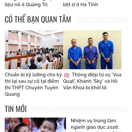
liệu nổ ở Quảng Trị
liệt sĩ ở Hà Tĩnh
CÓ THỂ BẠN QUAN TÂM
Chuẩn bị kỹ lưỡng cho kỳ
Thông điệp từ vụ 'Vua
thi lại sau sự cố tại điểm
Quạt', Khánh 'Sky' và Hồ
thi THPT Chuyên Tuyên
Văn Khoa bị khởi tố
Quang
TIN MỚI
Nhiệm vụ trọng tâm
ngành giáo dục 2026: