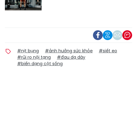
#nịt bụng
#ảnh hưởng sức khỏe
#siết eo
#rủi ro nội tạng
#đau dạ dày
#biến dạng cột sống