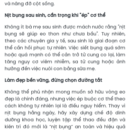
và nâng đỡ cột sống.
Nịt bụng sau sinh, cẩn trọng khi "ép" cơ thể
Không ít bà mẹ sau sinh được mách nước rằng "nịt
bụng sẽ giúp eo thon như chưa bầu". Tuy nhiên,
theo các chuyên gia y tế, sau sinh là giai đoạn cơ
thể cần hồi phục tự nhiên. Việc siết bụng quá sớm
hoặc quá mạnh có thể cản trở tử cung co lại, làm
tăng nguy cơ viêm nhiễm, sa tử cung hoặc ảnh
hưởng đến việc nuôi con bằng sữa mẹ.
Làm đẹp bền vững, đừng chọn đường tắt
Không thể phủ nhận mong muốn sở hữu vòng eo
đẹp là chính đáng, nhưng việc ép buộc cơ thể theo
cách không tự nhiên lại là điều nguy hiểm. Thay vì
nịt bụng hằng ngày, hãy xây dựng chế độ dinh
dưỡng khoa học, luyện tập thể thao đều đặn và
kiên trì đó mới là “nịt bụng” an toàn và hiệu quả