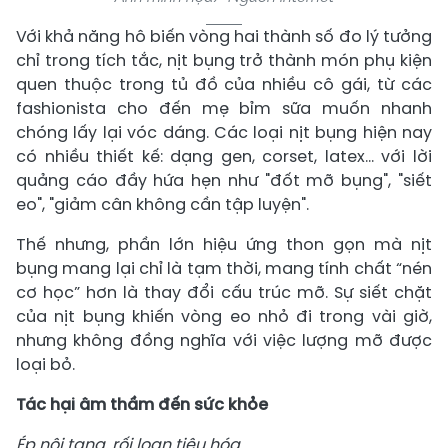
Với khả năng hô biến vòng hai thành số đo lý tưởng
chỉ trong tích tắc, nịt bụng trở thành món phụ kiện
quen thuộc trong tủ đồ của nhiều cô gái, từ các
fashionista cho đến mẹ bỉm sữa muốn nhanh
chóng lấy lại vóc dáng. Các loại nịt bụng hiện nay
có nhiều thiết kế: dạng gen, corset, latex... với lời
quảng cáo đầy hứa hẹn như "đốt mỡ bụng", "siết
eo", "giảm cân không cần tập luyện".
Thế nhưng, phần lớn hiệu ứng thon gọn mà nịt
bụng mang lại chỉ là tạm thời, mang tính chất “nén
cơ học” hơn là thay đổi cấu trúc mỡ. Sự siết chặt
của nịt bụng khiến vòng eo nhỏ đi trong vài giờ,
nhưng không đồng nghĩa với việc lượng mỡ được
loại bỏ.
Tác hại âm thầm đến sức khỏe
Ép nội tạng, rối loạn tiêu hóa