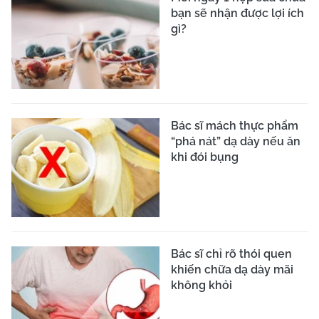
bạn sẽ nhận được lợi ích
gì?
Bác sĩ mách thực phẩm
“phá nát” dạ dày nếu ăn
khi đói bụng
Bác sĩ chỉ rõ thói quen
khiến chữa dạ dày mãi
không khỏi