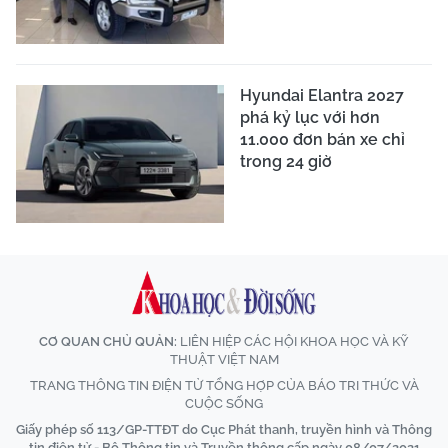
Hyundai Elantra 2027
phá kỷ lục với hơn
11.000 đơn bán xe chỉ
trong 24 giờ
CƠ QUAN CHỦ QUẢN:
LIÊN HIỆP CÁC HỘI KHOA HỌC VÀ KỸ
THUẬT VIỆT NAM
TRANG THÔNG TIN ĐIỆN TỬ TỔNG HỢP CỦA BÁO TRI THỨC VÀ
CUỘC SỐNG
Giấy phép số 113/GP-TTĐT do Cục Phát thanh, truyền hình và Thông
tin điện tử - Bộ Thông tin và Truyền thông cấp ngày 08/07/2021