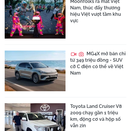
Moonfolks ra mắt Việt
Nam, thúc đẩy thương
hiệu Việt vượt tầm khu
vực
MG4X mở bán chỉ
từ 349 triệu đồng - SUV
cỡ C điện có thể về Việt
Nam
Toyota Land Cruiser V8
2009 chạy gần 1 triệu
km, động cơ và hộp số
vẫn zin