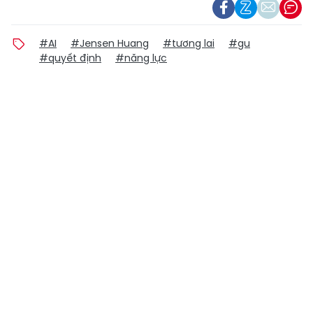
#AI
#Jensen Huang
#tương lai
#gu
#quyết định
#năng lực