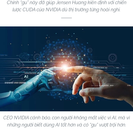
Chính “gu” này đã giúp Jensen Huang kiên định với chiến
lược CUDA của NVIDIA dù thị trường từng hoài nghi.
CEO NVIDIA cảnh báo, con người không mất việc vì AI, mà vì
những người biết dùng AI tốt hơn và có “gu” vượt trội hơn.