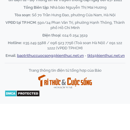
Tổng Biên tập:
Nhà báo Nguyễn Thị Mai Hương
Tòa soạn:
Số 70 Trần Hưng Đạo, phường Cửa Nam, Hà Nội
VPĐD tại TP.HCM:
590/24 Phan Văn Trị, phường Hạnh Thông, Thành
phố Hồ Chí Minh
Điện thoại:
024 6 254 3519
Hotline:
035 249 5588 / 096 523 7756 (Toà soạn Hà Nội) / 091 122
1222 (VPĐD TPHCM)
Email:
baotrithuccuocsong@kienthuc.net.vn
-
tkts@kienthuc.net.vn
Trang thông tin điện tử tổng hợp của Báo