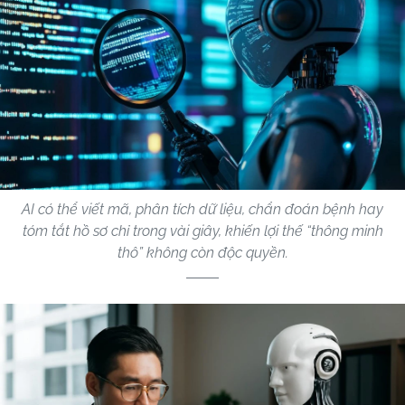
AI có thể viết mã, phân tích dữ liệu, chẩn đoán bệnh hay
tóm tắt hồ sơ chỉ trong vài giây, khiến lợi thế “thông minh
thô” không còn độc quyền.