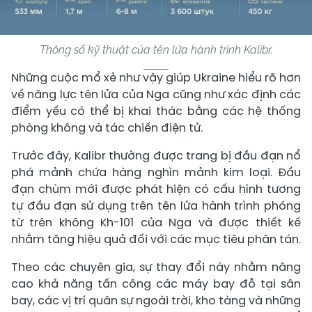
Thông số kỹ thuật của tên lửa hành trình Kalibr.
Những cuộc mổ xẻ như vậy giúp Ukraine hiểu rõ hơn
về năng lực tên lửa của Nga cũng như xác định các
điểm yếu có thể bị khai thác bằng các hệ thống
phòng không và tác chiến điện tử.
Trước đây, Kalibr thường được trang bị đầu đạn nổ
phá mảnh chứa hàng nghìn mảnh kim loại. Đầu
đạn chùm mới được phát hiện có cấu hình tương
tự đầu đạn sử dụng trên tên lửa hành trình phóng
từ trên không Kh-101 của Nga và được thiết kế
nhằm tăng hiệu quả đối với các mục tiêu phân tán.
Theo các chuyên gia, sự thay đổi này nhằm nâng
cao khả năng tấn công các máy bay đỗ tại sân
bay, các vị trí quân sự ngoài trời, kho tàng và những