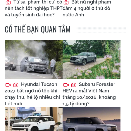
Từ sai phạm thi cử, có
Bắt nữ nghi phạm
nên tách tốt nghiệp THPT
đâm 4 người ở thủ đô
và tuyển sinh đại học?
nước Anh
CÓ THỂ BẠN QUAN TÂM
Hyundai Tucson
Subaru Forester
2027 bất ngờ nổ lốp khi
HEV ra mắt Việt Nam
chạy thử, hé lộ nhiều chi
tháng 10/2026, khoảng
tiết mới
1,5 tỷ đồng?