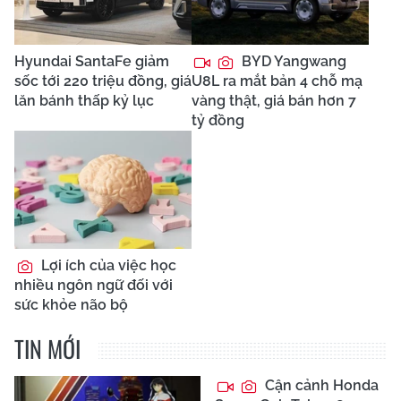
Hyundai SantaFe giảm
BYD Yangwang
sốc tới 220 triệu đồng, giá
U8L ra mắt bản 4 chỗ mạ
lăn bánh thấp kỷ lục
vàng thật, giá bán hơn 7
tỷ đồng
Lợi ích của việc học
nhiều ngôn ngữ đối với
sức khỏe não bộ
TIN MỚI
Cận cảnh Honda