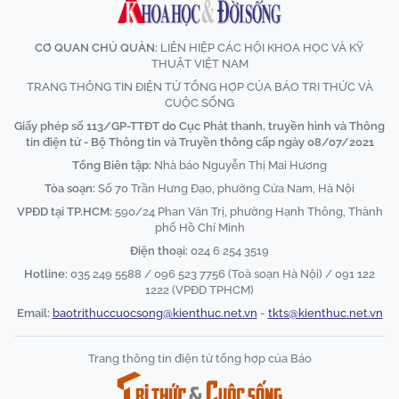
CƠ QUAN CHỦ QUẢN:
LIÊN HIỆP CÁC HỘI KHOA HỌC VÀ KỸ
THUẬT VIỆT NAM
TRANG THÔNG TIN ĐIỆN TỬ TỔNG HỢP CỦA BÁO TRI THỨC VÀ
CUỘC SỐNG
Giấy phép số 113/GP-TTĐT do Cục Phát thanh, truyền hình và Thông
tin điện tử - Bộ Thông tin và Truyền thông cấp ngày 08/07/2021
Tổng Biên tập:
Nhà báo Nguyễn Thị Mai Hương
Tòa soạn:
Số 70 Trần Hưng Đạo, phường Cửa Nam, Hà Nội
VPĐD tại TP.HCM:
590/24 Phan Văn Trị, phường Hạnh Thông, Thành
phố Hồ Chí Minh
Điện thoại:
024 6 254 3519
Hotline:
035 249 5588 / 096 523 7756 (Toà soạn Hà Nội) / 091 122
1222 (VPĐD TPHCM)
Email:
baotrithuccuocsong@kienthuc.net.vn
-
tkts@kienthuc.net.vn
Trang thông tin điện tử tổng hợp của Báo