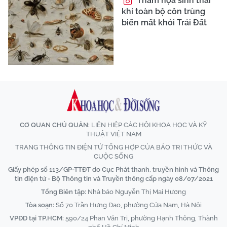
Thảm họa sinh thái
khi toàn bộ côn trùng
biến mất khỏi Trái Đất
CƠ QUAN CHỦ QUẢN:
LIÊN HIỆP CÁC HỘI KHOA HỌC VÀ KỸ
THUẬT VIỆT NAM
TRANG THÔNG TIN ĐIỆN TỬ TỔNG HỢP CỦA BÁO TRI THỨC VÀ
CUỘC SỐNG
Giấy phép số 113/GP-TTĐT do Cục Phát thanh, truyền hình và Thông
tin điện tử - Bộ Thông tin và Truyền thông cấp ngày 08/07/2021
Tổng Biên tập:
Nhà báo Nguyễn Thị Mai Hương
Tòa soạn:
Số 70 Trần Hưng Đạo, phường Cửa Nam, Hà Nội
VPĐD tại TP.HCM:
590/24 Phan Văn Trị, phường Hạnh Thông, Thành