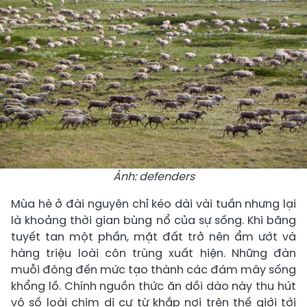
Ảnh: defenders
Mùa hè ở đài nguyên chỉ kéo dài vài tuần nhưng lại
là khoảng thời gian bùng nổ của sự sống. Khi băng
tuyết tan một phần, mặt đất trở nên ẩm ướt và
hàng triệu loài côn trùng xuất hiện. Những đàn
muỗi đông đến mức tạo thành các đám mây sống
khổng lồ. Chính nguồn thức ăn dồi dào này thu hút
vô số loài chim di cư từ khắp nơi trên thế giới tới