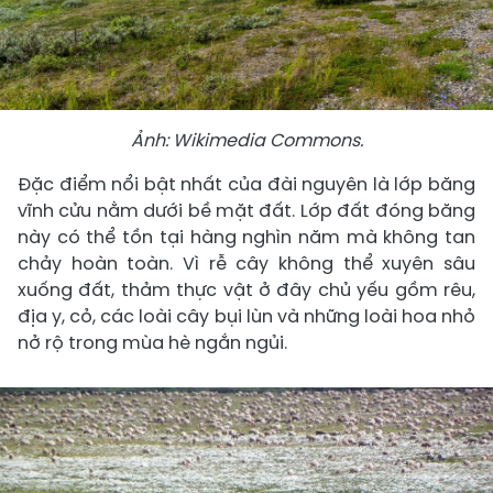
Ảnh: Wikimedia Commons.
Đặc điểm nổi bật nhất của đài nguyên là lớp băng
vĩnh cửu nằm dưới bề mặt đất. Lớp đất đóng băng
này có thể tồn tại hàng nghìn năm mà không tan
chảy hoàn toàn. Vì rễ cây không thể xuyên sâu
xuống đất, thảm thực vật ở đây chủ yếu gồm rêu,
địa y, cỏ, các loài cây bụi lùn và những loài hoa nhỏ
nở rộ trong mùa hè ngắn ngủi.