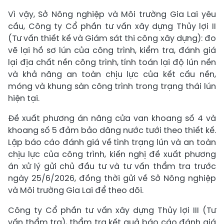
Vì vậy, Sở Nông nghiệp và Môi trường Gia Lai yêu
cầu, Công ty Cổ phần tư vấn xây dựng Thủy lợi II
(Tư vấn thiết kế và Giám sát thi công xây dựng): đo
vẽ lại hồ sơ lún của công trình, kiểm tra, đánh giá
lại địa chất nền công trình, tính toán lại độ lún nền
và khả năng an toàn chịu lực của kết cấu nền,
móng và khung sàn công trình trong trạng thái lún
hiện tại.
Đề xuất phương án nâng cửa van khoang số 4 và
khoang số 5 đảm bảo dâng nước tưới theo thiết kế.
Lập báo cáo đánh giá về tình trạng lún và an toàn
chịu lực của công trình, kiến nghị đề xuất phương
án xử lý gửi chủ đầu tư và tư vấn thẩm tra trước
ngày 25/6/2026, đồng thời gửi về Sở Nông nghiệp
và Môi trường Gia Lai để theo dõi.
Công ty Cổ phần tư vấn xây dựng Thủy lợi III (Tư
vấn thẩm tra), thẩm tra kết quả báo cáo đánh giá