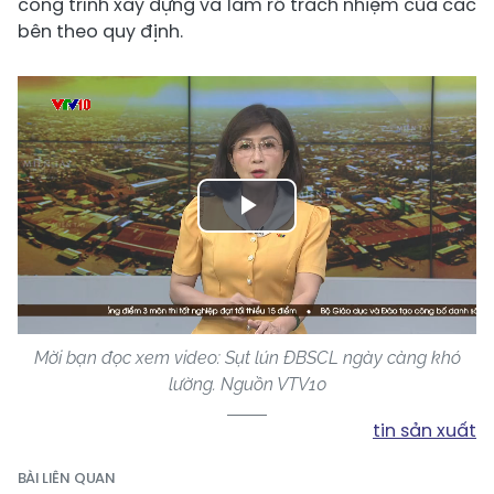
công trình xây dựng và làm rõ trách nhiệm của các
bên theo quy định.
Play
Video
Mời bạn đọc xem video: Sụt lún ĐBSCL ngày càng khó
lường. Nguồn VTV10
tin sản xuất
BÀI LIÊN QUAN