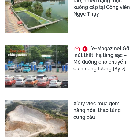
tảo, nhiều hạng mục
xuống cấp tại Công viên
Ngọc Thụy
[e-Magazine] Gỡ
'nút thắt' hạ tầng sạc –
Mở đường cho chuyển
dịch năng lượng [Kỳ 2]
Xử lý việc mua gom
hàng hóa, thao túng
cung cầu