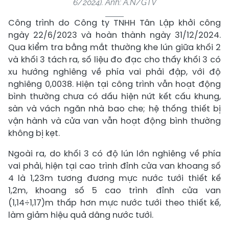
6/2024). Ảnh: A.N/GTV
Công trình do Công ty TNHH Tân Lập khởi công
ngày 22/6/2023 và hoàn thành ngày 31/12/2024.
Qua kiểm tra bằng mắt thường khe lún giữa khối 2
và khối 3 tách ra, số liệu đo đạc cho thấy khối 3 có
xu hướng nghiêng về phía vai phải đập, với độ
nghiêng 0,0038. Hiện tại công trình vẫn hoạt động
bình thường chưa có dấu hiện nứt kết cấu khung,
sàn và vách ngăn nhà bao che; hệ thống thiết bị
vận hành và cửa van vẫn hoạt động bình thường
không bị kẹt.
Ngoài ra, do khối 3 có độ lún lớn nghiêng về phía
vai phải, hiện tại cao trình đỉnh cửa van khoang số
4 là 1,23m tương đương mực nước tưới thiết kế
1,2m, khoang số 5 cao trình đỉnh cửa van
(1,14÷1,17)m thấp hơn mực nước tưới theo thiết kế,
làm giảm hiệu quả dâng nước tưới.