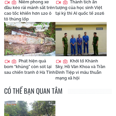
Niêm phong xe
Thành tích ấn
đầu kéo rải mảnh sắt trên
tượng của học sinh Việt
cao tốc khiến hơn 120 ô
tại kỳ thi AI quốc tế 2026
tô thủng lốp
Phát hiện quả
Khởi tố Khánh
bom “khủng” còn sót lại
Sky, Hồ Văn Khoa và Trần
sau chiến tranh ở Hà Tĩnh
Đình Tiệp vì mâu thuẫn
mạng xã hội
CÓ THỂ BẠN QUAN TÂM