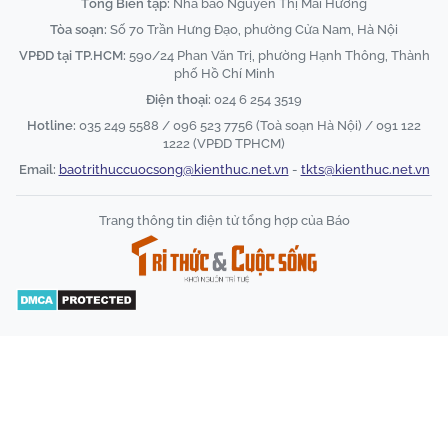
Tổng Biên tập:
Nhà báo Nguyễn Thị Mai Hương
Tòa soạn:
Số 70 Trần Hưng Đạo, phường Cửa Nam, Hà Nội
VPĐD tại TP.HCM:
590/24 Phan Văn Trị, phường Hạnh Thông, Thành
phố Hồ Chí Minh
Điện thoại:
024 6 254 3519
Hotline:
035 249 5588 / 096 523 7756 (Toà soạn Hà Nội) / 091 122
1222 (VPĐD TPHCM)
Email:
baotrithuccuocsong@kienthuc.net.vn
-
tkts@kienthuc.net.vn
Trang thông tin điện tử tổng hợp của Báo