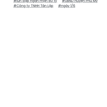
#lún đập ngăn mặn 80 tỷ
#UBND huyện Phù Mỹ
#Công ty TNHH Tân Lập
#ngày 1/6