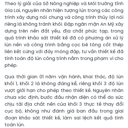
Theo lý giải của Sở Nông nghiệp và Môi trường tỉnh
Gia Lai, nguyên nhân hiện tượng lún trong các công
trình xây dựng nói chung và công trình thủy lợi nói
riêng là không tránh khỏi. Đập ngăn mặn An Mỹ xây
dựng trên nền đất yếu, địa chất phức tạp, trong
quá trình khảo sát thiết kế đã có phương án xử lý
lún nền và công trình bằng cọc bê tông cốt thép
liên kết cứng với đáy móng đập, tư vấn thiết kế đã
tính toán độ lún công trình nằm trong phạm vi cho
phép.
Qua thời gian 01 năm vận hành, khai thác, độ lún
khối 1, khối 2 là không đáng kể, riêng khối 3 độ lún
vượt giới hạn cho phép theo thiết kế. Nguyên nhân
chưa xác định, bước đầu nhận diện có thể do sức
chịu tải địa chất nền của khối 3 thực tế thay đổi
cục bộ, không như đánh giá ban đầu trong giai
đoạn khảo sát thiết kế, làm sai lệch kết quả tính
toán lún.