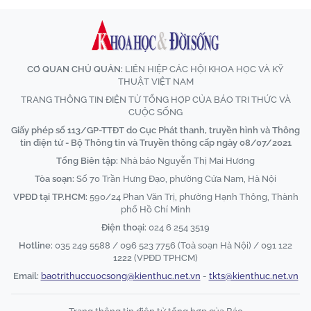
CƠ QUAN CHỦ QUẢN:
LIÊN HIỆP CÁC HỘI KHOA HỌC VÀ KỸ
THUẬT VIỆT NAM
TRANG THÔNG TIN ĐIỆN TỬ TỔNG HỢP CỦA BÁO TRI THỨC VÀ
CUỘC SỐNG
Giấy phép số 113/GP-TTĐT do Cục Phát thanh, truyền hình và Thông
tin điện tử - Bộ Thông tin và Truyền thông cấp ngày 08/07/2021
Tổng Biên tập:
Nhà báo Nguyễn Thị Mai Hương
Tòa soạn:
Số 70 Trần Hưng Đạo, phường Cửa Nam, Hà Nội
VPĐD tại TP.HCM:
590/24 Phan Văn Trị, phường Hạnh Thông, Thành
phố Hồ Chí Minh
Điện thoại:
024 6 254 3519
Hotline:
035 249 5588 / 096 523 7756 (Toà soạn Hà Nội) / 091 122
1222 (VPĐD TPHCM)
Email:
baotrithuccuocsong@kienthuc.net.vn
-
tkts@kienthuc.net.vn