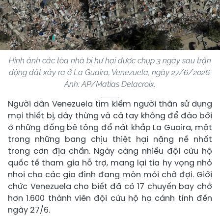
Hình ảnh các tòa nhà bị hư hại được chụp 3 ngày sau trận
động đất xảy ra ở La Guaira, Venezuela, ngày 27/6/2026.
Ảnh: AP/Matias Delacroix.
Người dân Venezuela tìm kiếm người thân sử dụng
mọi thiết bị, dây thừng và cả tay không để đào bới
ở những đống bê tông đổ nát khắp La Guaira, một
trong những bang chịu thiệt hại nặng nề nhất
trong cơn địa chấn. Ngày càng nhiều đội cứu hộ
quốc tế tham gia hỗ trợ, mang lại tia hy vọng nhỏ
nhoi cho các gia đình đang mòn mỏi chờ đợi. Giới
chức Venezuela cho biết đã có 17 chuyến bay chở
hơn 1.600 thành viên đội cứu hộ hạ cánh tính đến
ngày 27/6.