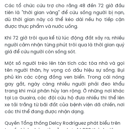
Các tổ chức cứu trợ cho rằng 48 đến 72 giờ đầu
tiên là "thời gian vàng" để cứu sống người bị nạn,
dù thời gian này có thể kéo dài nếu họ tiếp cận
được thực phẩm và nước uống.
Khi 72 giờ trôi qua kể từ lúc động đất xảy ra, nhiều
người cảm nhận từng phút trôi qua là thời gian quý
giá để cứu người còn sống sót.
Một số người trèo lên tàn tích các tòa nhà và gọi
tên người thân, hy vọng có dấu hiệu sự sống. Bụi
phủ kín các cộng đồng ven biển. Trong cái nóng
gay gắt, ngày càng nhiều người phải đeo khẩu
trang khi mùi phân hủy lan rộng. Ở những nơi khác
tại La Guaira, các đội cứu hộ đưa nhiều thi thể lên
xe tải trắng từ bãi đất của bệnh viện dã chiến, nơi
các thi thể đang được nhận dạng.
Quyền Tổng thống Delcy Rodríguez phát biểu trên