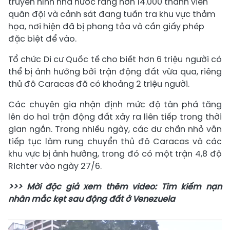
truyền hình nhà nước rằng hơn 14.000 thành viên
quân đội và cảnh sát đang tuần tra khu vực thảm
họa, nơi hiện đã bị phong tỏa và cần giấy phép
đặc biệt để vào.
Tổ chức Di cư Quốc tế cho biết hơn 6 triệu người có
thể bị ảnh hưởng bởi trận động đất vừa qua, riêng
thủ đô Caracas đã có khoảng 2 triệu người.
Các chuyên gia nhận định mức độ tàn phá tăng
lên do hai trận động đất xảy ra liên tiếp trong thời
gian ngắn. Trong nhiều ngày, các dư chấn nhỏ vẫn
tiếp tục làm rung chuyển thủ đô Caracas và các
khu vực bị ảnh hưởng, trong đó có một trận 4,8 độ
Richter vào ngày 27/6.
>>> Mời độc giả xem thêm video: Tìm kiếm nạn
nhân mắc kẹt sau động đất ở Venezuela