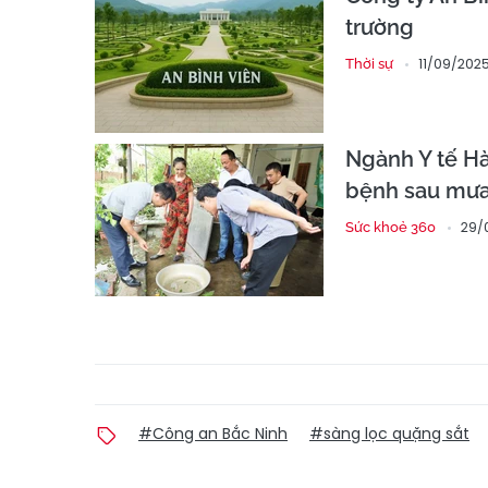
trường
11/09/2025
Thời sự
Ngành Y tế Hà
bệnh sau mư
29/
Sức khoẻ 360
#Công an Bắc Ninh
#sàng lọc quặng sắt