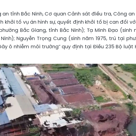
g an tỉnh Bắc Ninh, Cơ quan Cảnh sát điều tra, Công an 
 khởi tố vụ án hình sự, quyết định khởi tố bị can đối với
 phường Bắc Giang, tỉnh Bắc Ninh); Tạ Minh Đạo (sinh
ắc Ninh); Nguyễn Trọng Cung (sinh năm 1975, trú tại ph
“Gây ô nhiễm môi trường” quy định tại Điều 235 Bộ luật 