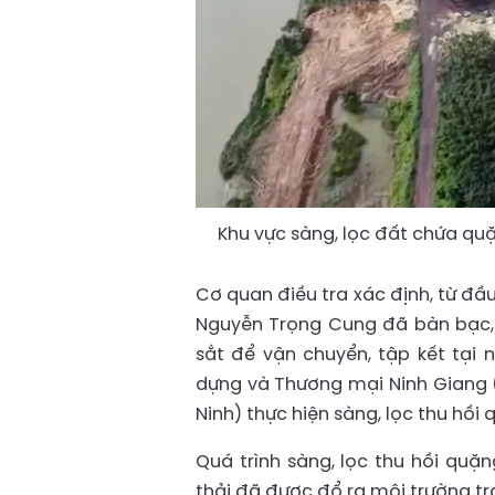
Khu vực sàng, lọc đất chứa quặ
Cơ quan điều tra xác định, từ đ
Nguyễn Trọng Cung đã bàn bạc,
sắt để vận chuyển, tập kết tạ
dựng và Thương mại Ninh Giang (
Ninh) thực hiện sàng, lọc thu hồi 
Quá trình sàng, lọc thu hồi quặn
thải đã được đổ ra môi trường tr