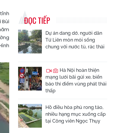
tỉnh
ĐỌC TIẾP
 Bùi
 năm
Dự án dang dở, người dân
ường
Tứ Liên mòn mỏi sống
Hình
chung với nước tù, rác thải
Hà Nội hoàn thiện
mạng lưới bãi gửi xe, biển
báo thí điểm vùng phát thải
thấp
Hồ điều hòa phủ rong tảo,
nhiều hạng mục xuống cấp
tại Công viên Ngọc Thụy