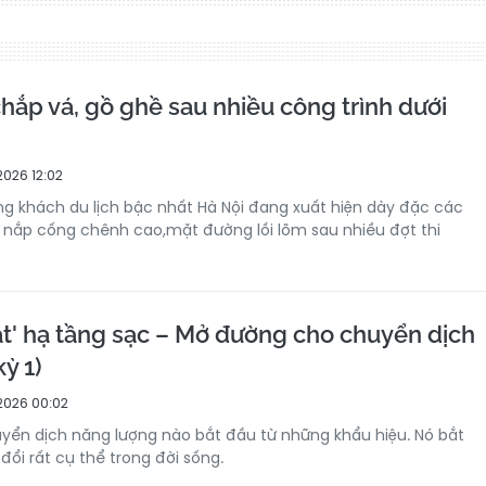
hắp vá, gồ ghề sau nhiều công trình dưới
2026 12:02
 khách du lịch bậc nhất Hà Nội đang xuất hiện dày đặc các
 nắp cống chênh cao,mặt đường lồi lõm sau nhiều đợt thi
ắt' hạ tầng sạc – Mở đường cho chuyển dịch
ỳ 1)
2026 00:02
yển dịch năng lượng nào bắt đầu từ những khẩu hiệu. Nó bắt
ổi rất cụ thể trong đời sống.