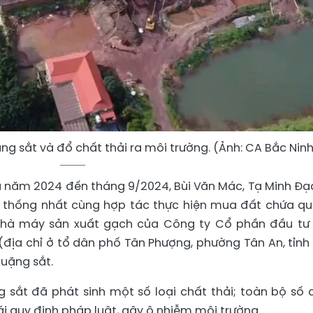
ng sắt và đổ chất thải ra môi trường. (Ảnh: CA Bắc Ninh
ầu năm 2024 đến tháng 9/2024, Bùi Văn Mác, Tạ Minh Đạ
 thống nhất cùng hợp tác thực hiện mua đất chứa q
i nhà máy sản xuất gạch của Công ty Cổ phần đầu tư
địa chỉ ở tổ dân phố Tân Phượng, phường Tân An, tỉnh
quặng sắt.
g sắt đã phát sinh một số loại chất thải; toàn bộ số 
ái quy định pháp luật, gây ô nhiễm môi trường.