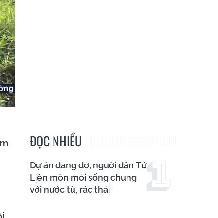
ĐỌC NHIỀU
ạm
Dự án dang dở, người dân Tứ
Liên mòn mỏi sống chung
với nước tù, rác thải
ôi