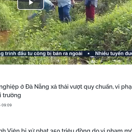
Play
Video
nghiệp ở Đà Nẵng xả thải vượt quy chuẩn, vi ph
i trường
5 09:09
nh Viên bị xử phạt 350 triệu đồng do vi phạm m