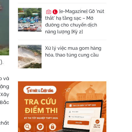
[e-Magazine] Gỡ 'nút
thắt' hạ tầng sạc – Mở
đường cho chuyển dịch
năng lượng [Kỳ 2]
Xử lý việc mua gom hàng
hóa, thao túng cung cầu
).
o và
uặng
 Xây
 Bắc
chất