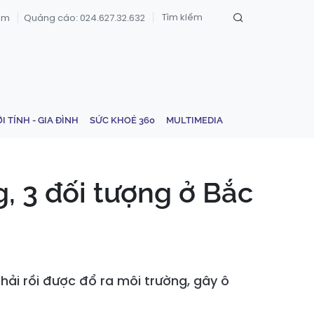
om
Quảng cáo: 024.627.32.632
ỚI TÍNH - GIA ĐÌNH
SỨC KHOẺ 360
MULTIMEDIA
, 3 đối tượng ở Bắc
hải rồi được đổ ra môi trường, gây ô