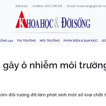
Đặt báo
Hotline: 0327.216.216
Email: toasoan@gmail.c
SỐNG 247
THỊ TRƯỜNG
MÔI TRƯỜNG
PHẢN BIỆN & BẠN ĐỌC
GI
́t gây ô nhiễm môi trường
óm đối tượng đã làm phát sinh một số loại chất t