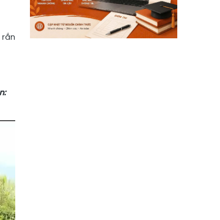
 rắn
n: