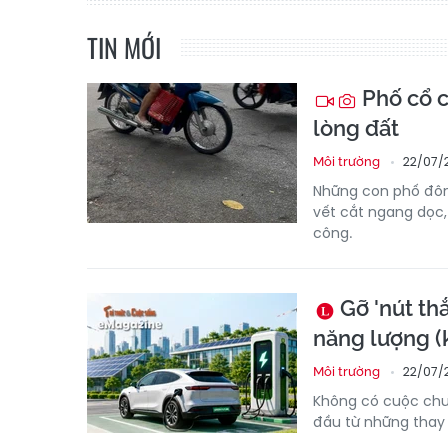
TIN MỚI
Phố cổ c
lòng đất
22/07/
Môi trường
Những con phố đông
vết cắt ngang dọc,
công.
Gỡ 'nút th
năng lượng (k
22/07/
Môi trường
Không có cuộc chu
đầu từ những thay đ