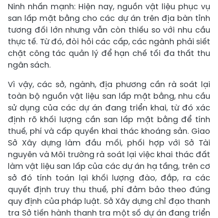
Ninh nhấn mạnh: Hiện nay, nguồn vật liệu phục vụ
san lấp mặt bằng cho các dự án trên địa bàn tỉnh
tương đối lớn nhưng vẫn còn thiếu so với nhu cầu
thực tế. Từ đó, đòi hỏi các cấp, các ngành phải siết
chặt công tác quản lý để hạn chế tối đa thất thu
ngân sách.
Vì vậy, các sở, ngành, địa phương cần rà soát lại
toàn bộ nguồn vật liệu san lấp mặt bằng, nhu cầu
sử dụng của các dự án đang triển khai, từ đó xác
định rõ khối lượng cần san lấp mặt bằng để tính
thuế, phí và cấp quyền khai thác khoáng sản. Giao
Sở Xây dựng làm đầu mối, phối hợp với Sở Tài
nguyên và Môi trường rà soát lại việc khai thác đất
làm vật liệu san lấp của các dự án hạ tầng, trên cơ
sở đó tính toán lại khối lượng đào, đắp, ra các
quyết định truy thu thuế, phí đảm bảo theo đúng
quy định của pháp luật. Sở Xây dựng chỉ đạo thanh
tra Sở tiến hành thanh tra một số dự án đang triển