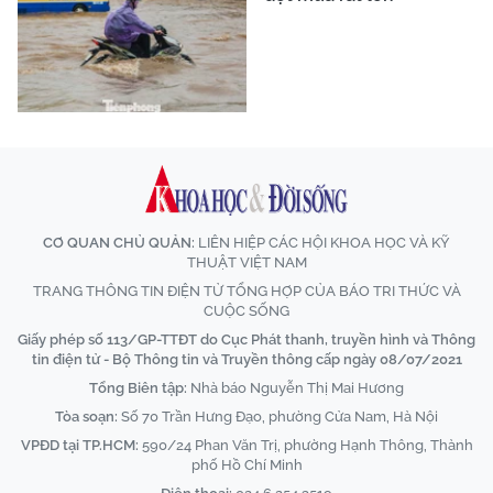
CƠ QUAN CHỦ QUẢN:
LIÊN HIỆP CÁC HỘI KHOA HỌC VÀ KỸ
THUẬT VIỆT NAM
TRANG THÔNG TIN ĐIỆN TỬ TỔNG HỢP CỦA BÁO TRI THỨC VÀ
CUỘC SỐNG
Giấy phép số 113/GP-TTĐT do Cục Phát thanh, truyền hình và Thông
tin điện tử - Bộ Thông tin và Truyền thông cấp ngày 08/07/2021
Tổng Biên tập:
Nhà báo Nguyễn Thị Mai Hương
Tòa soạn:
Số 70 Trần Hưng Đạo, phường Cửa Nam, Hà Nội
VPĐD tại TP.HCM:
590/24 Phan Văn Trị, phường Hạnh Thông, Thành
phố Hồ Chí Minh