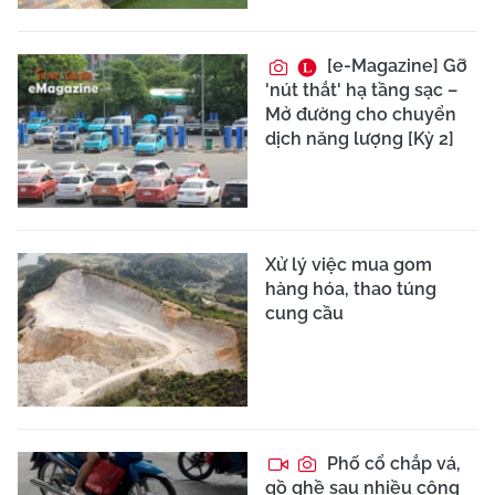
[e-Magazine] Gỡ
'nút thắt' hạ tầng sạc –
Mở đường cho chuyển
dịch năng lượng [Kỳ 2]
Xử lý việc mua gom
hàng hóa, thao túng
cung cầu
Phố cổ chắp vá,
gồ ghề sau nhiều công