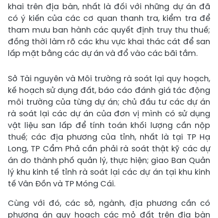
khai trên địa bàn, nhất là đối với những dự án đã
có ý kiến của các cơ quan thanh tra, kiểm tra để
tham mưu ban hành các quyết định truy thu thuế;
đồng thời làm rõ các khu vực khai thác cát để san
lấp mặt bằng các dự án và đổ vào các bãi tắm.
Sở Tài nguyên và Môi trường rà soát lại quy hoạch,
kế hoạch sử dụng đất, báo cáo đánh giá tác động
môi trường của từng dự án; chủ đầu tư các dự án
rà soát lại các dự án của đơn vị mình có sử dụng
vật liệu san lấp để tính toán khối lượng cần nộp
thuế; các địa phương của tỉnh, nhất là tại TP Hạ
Long, TP Cẩm Phả cần phải rà soát thật kỹ các dự
án do thành phố quản lý, thực hiện; giao Ban Quản
lý khu kinh tế tỉnh rà soát lại các dự án tại khu kinh
tế Vân Đồn và TP Móng Cái.
Cùng với đó, các sở, ngành, địa phương cần có
phương án quy hoạch các mỏ đất trên địa bàn