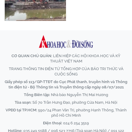
CƠ QUAN CHỦ QUẢN:
LIÊN HIỆP CÁC HỘI KHOA HỌC VÀ KỸ
THUẬT VIỆT NAM
TRANG THÔNG TIN ĐIỆN TỬ TỔNG HỢP CỦA BÁO TRI THỨC VÀ
CUỘC SỐNG
Giấy phép số 113/GP-TTĐT do Cục Phát thanh, truyền hình và Thông
tin điện tử - Bộ Thông tin và Truyền thông cấp ngày 08/07/2021
Tổng Biên tập:
Nhà báo Nguyễn Thị Mai Hương
Tòa soạn:
Số 70 Trần Hưng Đạo, phường Cửa Nam, Hà Nội
VPĐD tại TP.HCM:
590/24 Phan Văn Trị, phường Hạnh Thông, Thành
phố Hồ Chí Minh
Điện thoại:
024 6 254 3519
Hotline:
035 249 5588 / 096 523 7756 (Toà soạn Hà Nội) / 091 122