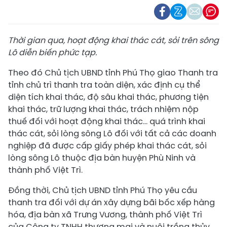
Thời gian qua, hoạt động khai thác cát, sỏi trên sông
Lô diễn biến phức tạp.
Theo đó Chủ tịch UBND tỉnh Phú Thọ giao Thanh tra
tỉnh chủ trì thanh tra toàn diện, xác định cụ thể
diện tích khai thác, độ sâu khai thác, phương tiện
khai thác, trữ lượng khai thác, trách nhiệm nộp
thuế đối với hoạt động khai thác… quá trình khai
thác cát, sỏi lòng sông Lô đối với tất cả các doanh
nghiệp đã được cấp giấy phép khai thác cát, sỏi
lòng sông Lô thuộc địa bàn huyện Phù Ninh và
thành phố Việt Trì.
Đồng thời, Chủ tịch UBND tỉnh Phú Thọ yêu cầu
thanh tra đối với dự án xây dựng bãi bốc xếp hàng
hóa, địa bàn xã Trưng Vương, thành phố Việt Trì
của Công ty TNHH thương mại và nuôi trồng thủy