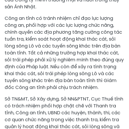
sản Ánh Nhật.
Công an tỉnh có tránh nhiệm chỉ đạo lực lượng
công an, phối hợp với các lực lượng chức năng,
chính quyền các địa phương tăng cường công tác
tuần tra, kiểm soát hoạt động khai thác cát, sỏi
lòng sông Lô và các tuyến sông khác trên địa bàn
toàn tỉnh. Tất cả những trường hợp khai thác cát,
sỏi trái phép phải xử lý nghiêm minh theo đúng quy
định của Pháp luật. Nếu còn để xảy ra tình trạng
khai thác cát, sỏi trái phép lòng sông Lô và các
tuyến sông khác trên địa bàn toàn tỉnh thì Giám
đốc Công an tỉnh phải chịu trách nhiệm.
Sở TN&MT, Sở Xây dựng, Sở NN&PTNT, Cục Thuế tỉnh
có trách nhiệm phối hợp chặt chẽ với Thanh tra
tỉnh, Công an tỉnh, UBND các huyện, thành, thi, các
cơ quan chức năng trong việc thanh tra, kiểm tra
quản lý hoạt động khai thác cát, sỏi lòng sông và