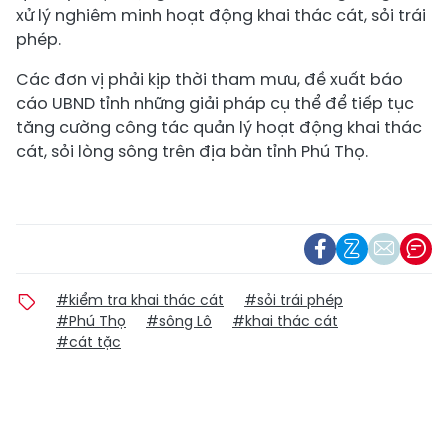
xử lý nghiêm minh hoạt động khai thác cát, sỏi trái
phép.
Các đơn vị phải kịp thời tham mưu, đề xuất báo
cáo UBND tỉnh những giải pháp cụ thể để tiếp tục
tăng cường công tác quản lý hoạt động khai thác
cát, sỏi lòng sông trên địa bàn tỉnh Phú Thọ.
#kiểm tra khai thác cát
#sỏi trái phép
#Phú Thọ
#sông Lô
#khai thác cát
#cát tặc