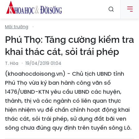
Môi trường
Phú Thọ: Tăng cường kiểm tra
khai thác cát, sỏi trái phép
T. Hòa
19/04/2019 01:04
(khoahocdoisong.vn) - Chủ tịch UBND tỉnh
Phú Thọ vừa ký ban hành công văn số
1476/UBND-KTN yêu cầu UBND các huyện,
thành, thị và các ngành có liên quan thực
hiện nhiệm vụ để chấn chỉnh hoạt động khai
thác cát, sỏi trái phép, sử dụng đất bãi ven
sông chưa đúng quy định trên tuyến sông Lô.