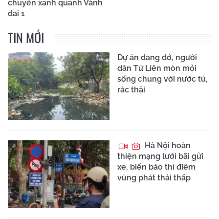
chuyển xanh quanh Vành
đai 1
TIN MỚI
Dự án dang dở, người
dân Tứ Liên mòn mỏi
sống chung với nước tù,
rác thải
Hà Nội hoàn
thiện mạng lưới bãi gửi
xe, biển báo thí điểm
vùng phát thải thấp