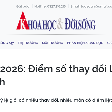
Đặt báo
Hotline: 0327.216.216
Email: toasoan@gmail.c
SỐNG 247
THỊ TRƯỜNG
MÔI TRƯỜNG
PHẢN BIỆN & BẠN ĐỌC
GI
2026: Điểm số thay đổi 
nh
ỷ lệ giỏi có nhiều thay đổi, nhiều môn có điểm li