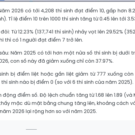
Năm 2026 có tới 4,208 thí sinh đạt điểm 10, gấp hơn 8.2
). Tỉ lệ điểm 10 trên 1000 thí sinh tăng từ 0.45 lên tới 3.5
đôi: Từ 12.23% (137,741 thí sinh) nhảy vọt lên 29.52% (35
thi thì có 1 người đạt điểm 7 trở lên.
sâu: Năm 2025 có tới hơn một nửa số thí sinh bị dưới t
026, con số này đã giảm xuống chỉ còn 37.97%.
sinh bị điểm liệt hoặc gần liệt giảm từ 777 xuống còn
hí sinh nào bị điểm 0 (so với 6 thí sinh của năm 2025).
 động điểm số. Độ lệch chuẩn tăng từ 1.68 lên 1.89 (và
cho thấy mặc dù mặt bằng chung tăng lên, khoảng cách v
năm 2026 lại rộng hơn so với năm 2025.