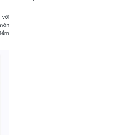
 với
 môn
điểm