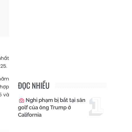
nhất
25.
 năm
ĐỌC NHIỀU
 hợp
5 và
Nghi phạm bị bắt tại sân
golf của ông Trump ở
California