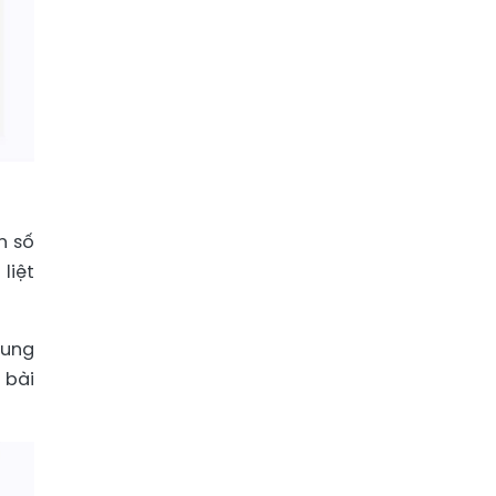
n số
liệt
rung
 bài