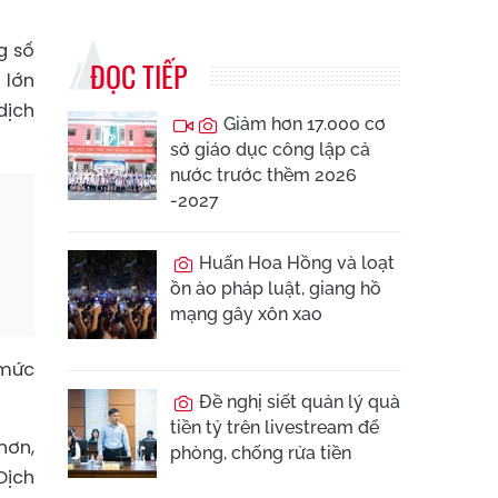
g số
ĐỌC TIẾP
 lớn
dịch
Giảm hơn 17.000 cơ
sở giáo dục công lập cả
nước trước thềm 2026
-2027
Huấn Hoa Hồng và loạt
ồn ào pháp luật, giang hồ
mạng gây xôn xao
 mức
Đề nghị siết quản lý quà
tiền tỷ trên livestream để
hơn,
phòng, chống rửa tiền
Dịch