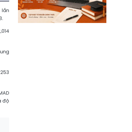
 lần
3.
2,014
rung
 253
 MAD
à độ