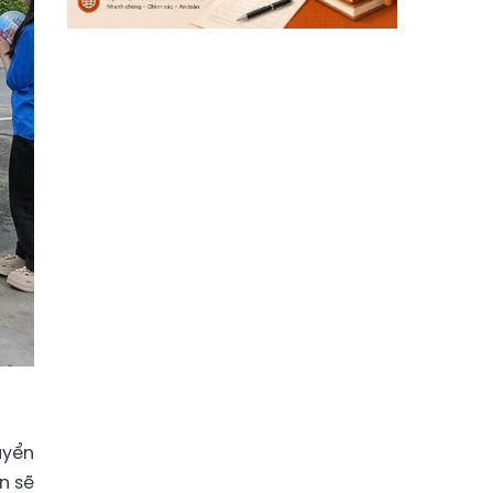
uyển
n sẽ