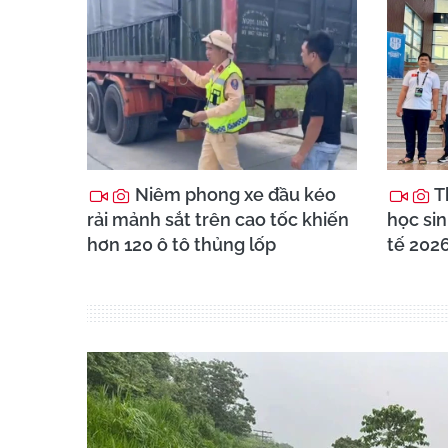
Niêm phong xe đầu kéo
T
rải mảnh sắt trên cao tốc khiến
học sin
hơn 120 ô tô thủng lốp
tế 202