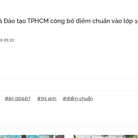
và Đào tạo TPHCM công bố điểm chuẩn vào lớp 1
6 05:20
#Bộ GD&ĐT
#thí sinh
#điểm chuẩn