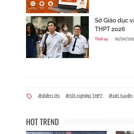
Sở Giáo dục 
THPT 2026
30/06/202
Thời sự
#điểm thi
#tốt nghiệp THPT
#xét tuyển
HOT TREND