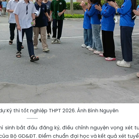
dự Kỳ thi tốt nghiệp THPT 2026. Ảnh Bình Nguyên
hí sinh bắt đầu đăng ký, điều chỉnh nguyện vọng xét t
 của Bộ GD&ĐT. Điểm chuẩn đại học và kết quả xét tuyể