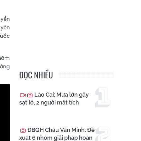
uyển
uyện
Quốc
 năm
ướng
ĐỌC NHIỀU
Lào Cai: Mưa lớn gây
sạt lở, 2 người mất tích
ĐBQH Châu Văn Minh: Đề
xuất 6 nhóm giải pháp hoàn