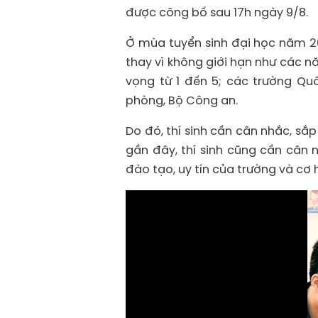
được công bố sau 17h ngày 9/8.
Ở mùa tuyển sinh đại học năm 20
thay vì không giới hạn như các n
vọng từ 1 đến 5; các trường Q
phòng, Bộ Công an.
Do đó, thí sinh cần cân nhắc, s
gần đây, thí sinh cũng cần cân 
đào tạo, uy tín của trường và cơ