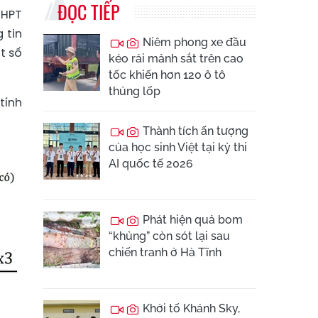
ĐỌC TIẾP
THPT
 tin
Niêm phong xe đầu
t số
kéo rải mảnh sắt trên cao
tốc khiến hơn 120 ô tô
thủng lốp
tính
Thành tích ấn tượng
của học sinh Việt tại kỳ thi
AI quốc tế 2026
Phát hiện quả bom
“khủng” còn sót lại sau
chiến tranh ở Hà Tĩnh
Khởi tố Khánh Sky,