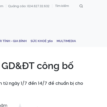
om
Quảng cáo: 024.627.32.632
ỚI TÍNH - GIA ĐÌNH
SỨC KHOẺ 360
MULTIMEDIA
ộ GD&ĐT công bố
n từ ngày 1/7 đến 14/7 để chuẩn bị cho
 năm