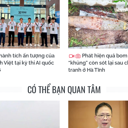
hành tích ấn tượng của
Phát hiện quả bom
h Việt tại kỳ thi AI quốc
“khủng” còn sót lại sau 
6
tranh ở Hà Tĩnh
CÓ THỂ BẠN QUAN TÂM