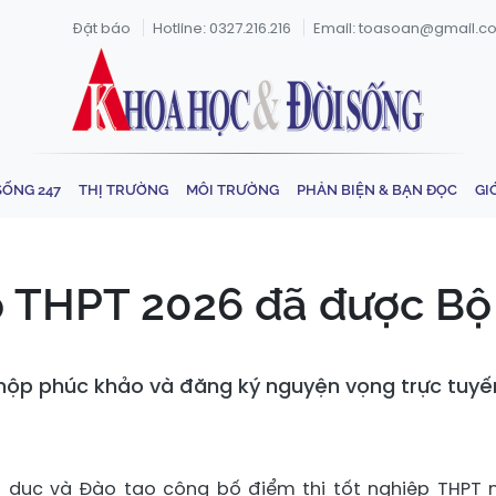
Đặt báo
Hotline: 0327.216.216
Email: toasoan@gmail.c
SỐNG 247
THỊ TRƯỜNG
MÔI TRƯỜNG
PHẢN BIỆN & BẠN ĐỌC
GI
ệp THPT 2026 đã được B
, nộp phúc khảo và đăng ký nguyện vọng trực tuyế
áo dục và Đào tạo công bố điểm thi tốt nghiệp THPT