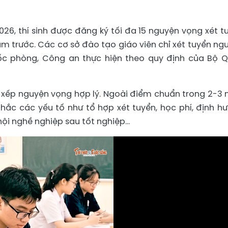
26, thí sinh được đăng ký tối đa 15 nguyện vọng xét t
ăm trước. Các cơ sở đào tạo giáo viên chỉ xét tuyển ng
uốc phòng, Công an thực hiện theo quy định của Bộ 
ắp xếp nguyện vọng hợp lý. Ngoài điểm chuẩn trong 2-3
nhắc các yếu tố như tổ hợp xét tuyển, học phí, định h
 hội nghề nghiệp sau tốt nghiệp…