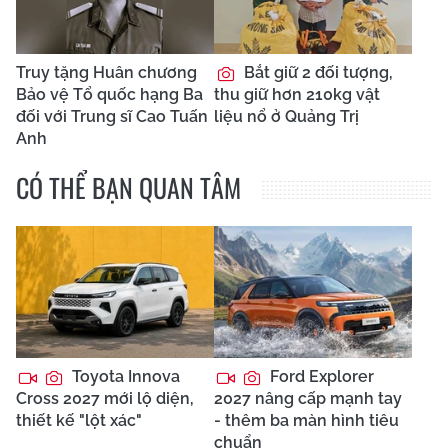
Truy tặng Huân chương
Bắt giữ 2 đối tượng,
Bảo vệ Tổ quốc hạng Ba
thu giữ hơn 210kg vật
đối với Trung sĩ Cao Tuấn
liệu nổ ở Quảng Trị
Anh
CÓ THỂ BẠN QUAN TÂM
Toyota Innova
Ford Explorer
Cross 2027 mới lộ diện,
2027 nâng cấp mạnh tay
thiết kế "lột xác"
- thêm ba màn hình tiêu
chuẩn