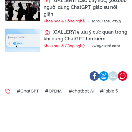
[GALLERY] CSU gây sốc, 500.000
người dùng ChatGPT, giáo sư nổi
giận
Khoa học & Công nghệ
10/06/2026 07:49
[GALLERY]5 lưu ý cực quan trọng
khi dùng ChatGPT tìm kiếm
Khoa học & Công nghệ
27/05/2026 00:01
#ChatGPT
#OPENAI
#chatbot AI
#Fable 5