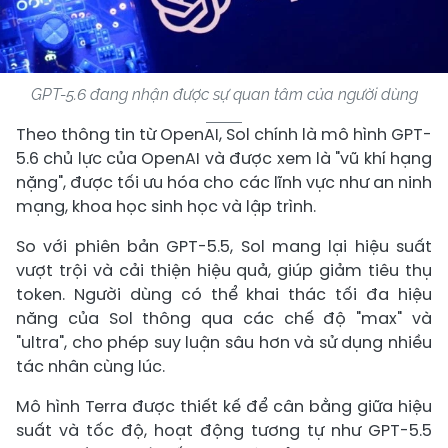
GPT-5.6 đang nhận được sự quan tâm của người dùng
Theo thông tin từ OpenAI, Sol chính là mô hình GPT-
5.6 chủ lực của OpenAI và được xem là "vũ khí hạng
nặng", được tối ưu hóa cho các lĩnh vực như an ninh
mạng, khoa học sinh học và lập trình.
So với phiên bản GPT-5.5, Sol mang lại hiệu suất
vượt trội và cải thiện hiệu quả, giúp giảm tiêu thụ
token. Người dùng có thể khai thác tối đa hiệu
năng của Sol thông qua các chế độ "max" và
"ultra", cho phép suy luận sâu hơn và sử dụng nhiều
tác nhân cùng lúc.
Mô hình Terra được thiết kế để cân bằng giữa hiệu
suất và tốc độ, hoạt động tương tự như GPT-5.5