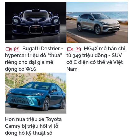
Bugatti Destrier -
MG4X mở bán chỉ
hypercar triệu đô "thửa"
từ 349 triệu đồng - SUV
riêng cho đại gia mê
cỡ C điện có thể về Việt
động cơ W16
Nam
Hơn nửa triệu xe Toyota
Camry bị triệu hồi vì lỗi
đồng hồ kỹ thuật số