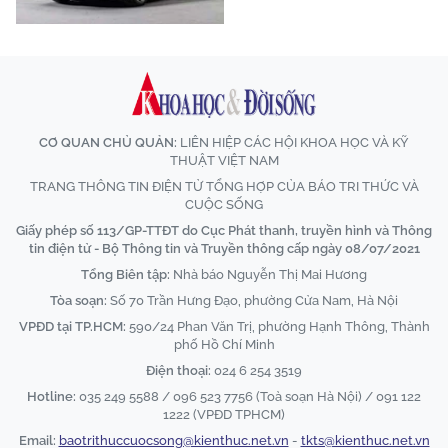
CƠ QUAN CHỦ QUẢN:
LIÊN HIỆP CÁC HỘI KHOA HỌC VÀ KỸ
THUẬT VIỆT NAM
TRANG THÔNG TIN ĐIỆN TỬ TỔNG HỢP CỦA BÁO TRI THỨC VÀ
CUỘC SỐNG
Giấy phép số 113/GP-TTĐT do Cục Phát thanh, truyền hình và Thông
tin điện tử - Bộ Thông tin và Truyền thông cấp ngày 08/07/2021
Tổng Biên tập:
Nhà báo Nguyễn Thị Mai Hương
Tòa soạn:
Số 70 Trần Hưng Đạo, phường Cửa Nam, Hà Nội
VPĐD tại TP.HCM:
590/24 Phan Văn Trị, phường Hạnh Thông, Thành
phố Hồ Chí Minh
Điện thoại:
024 6 254 3519
Hotline:
035 249 5588 / 096 523 7756 (Toà soạn Hà Nội) / 091 122
1222 (VPĐD TPHCM)
Email:
baotrithuccuocsong@kienthuc.net.vn
-
tkts@kienthuc.net.vn