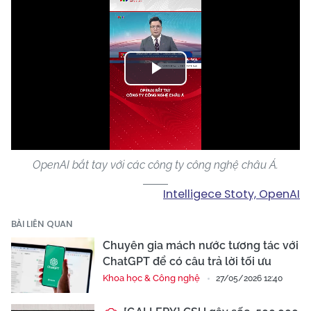
Play
Video
OpenAI bắt tay với các công ty công nghệ châu Á.
Intelligece Stoty, OpenAI
BÀI LIÊN QUAN
Chuyên gia mách nước tương tác với
ChatGPT để có câu trả lời tối ưu
Khoa học & Công nghệ
27/05/2026 12:40