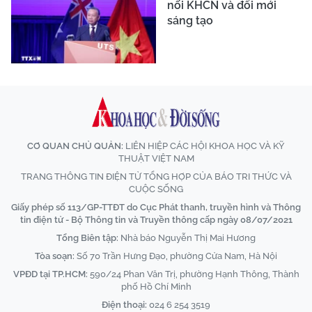
nối KHCN và đổi mới
sáng tạo
CƠ QUAN CHỦ QUẢN:
LIÊN HIỆP CÁC HỘI KHOA HỌC VÀ KỸ
THUẬT VIỆT NAM
TRANG THÔNG TIN ĐIỆN TỬ TỔNG HỢP CỦA BÁO TRI THỨC VÀ
CUỘC SỐNG
Giấy phép số 113/GP-TTĐT do Cục Phát thanh, truyền hình và Thông
tin điện tử - Bộ Thông tin và Truyền thông cấp ngày 08/07/2021
Tổng Biên tập:
Nhà báo Nguyễn Thị Mai Hương
Tòa soạn:
Số 70 Trần Hưng Đạo, phường Cửa Nam, Hà Nội
VPĐD tại TP.HCM:
590/24 Phan Văn Trị, phường Hạnh Thông, Thành
phố Hồ Chí Minh
Điện thoại:
024 6 254 3519