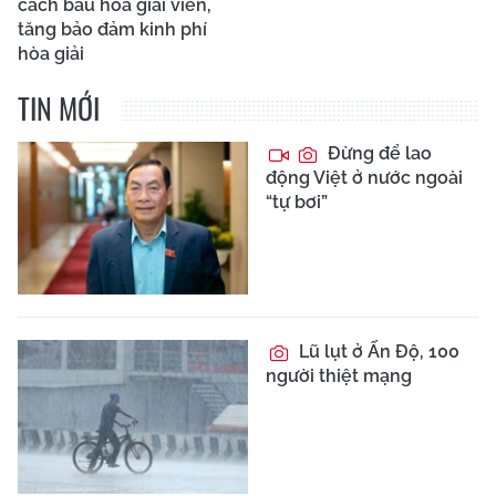
cách bầu hòa giải viên,
tăng bảo đảm kinh phí
hòa giải
TIN MỚI
Đừng để lao
động Việt ở nước ngoài
“tự bơi”
Lũ lụt ở Ấn Độ, 100
người thiệt mạng