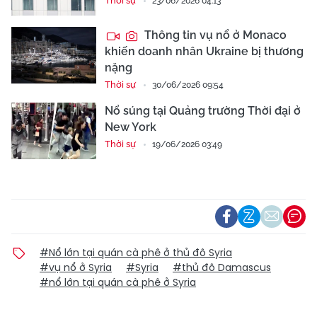
Thời sự
23/06/2026 04:13
Thông tin vụ nổ ở Monaco
khiến doanh nhân Ukraine bị thương
nặng
Thời sự
30/06/2026 09:54
Nổ súng tại Quảng trường Thời đại ở
New York
Thời sự
19/06/2026 03:49
#Nổ lớn tại quán cà phê ở thủ đô Syria
#vụ nổ ở Syria
#Syria
#thủ đô Damascus
#nổ lớn tại quán cà phê ở Syria