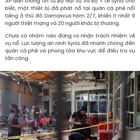
AP
dẫn thông tin từ Bộ Nội vụ và Bộ Y tế Syria cho
biết, một thiết bị đã phát nổ tại quán cà phê nổi
tiếng ở thủ đô Damascus hôm 2/7, khiến ít nhất 9
người thiệt mạng và 20 người khác bị thương.
Chưa có nhóm nào đứng ra nhận trách nhiệm về
vụ nổ. Lực lượng an ninh Syria đã nhanh chóng đến
quán cà phê và phong tỏa khu vực để điều tra vụ
tấn công.