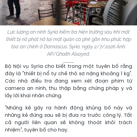
Lực lượng an ninh Syria kiểm tra hiện trường sau khi một
thiết bị nổ phát nổ tại một quán cà phê gần khu phức hợp
tòa án chính ở Damascus, Syria, ngày 2/7/2026 Ảnh:
AP/Ghaith Alsayed.
Bộ Nội vụ Syria cho biết trong một tuyên bố rằng
đây là "thiết bị nổ tự chế thô sơ nặng khoảng 1 kg".
Các nhà điều tra đang xem xét đoạn phim từ
camera an ninh, thu thập bằng chứng pháp y và
lấy lời khai nhân chứng.
"Những kẻ gây ra hành động khủng bố này và
những kẻ đứng sau sẽ bị đưa ra trước công lý. Tất
cả người liên quan sẽ không thoát khỏi trách
nhiệm", tuyên bố cho hay.