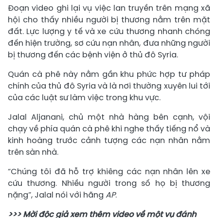
Đoạn video ghi lại vụ việc lan truyền trên mạng xã
hội cho thấy nhiều người bị thương nằm trên mặt
đất. Lực lượng y tế và xe cứu thương nhanh chóng
đến hiện trường, sơ cứu nạn nhân, đưa những người
bị thương đến các bệnh viện ở thủ đô Syria.
Quán cà phê này nằm gần khu phức hợp tư pháp
chính của thủ đô Syria và là nơi thường xuyên lui tới
của các luật sư làm việc trong khu vực.
Jalal Aljanani, chủ một nhà hàng bên cạnh, vội
chạy về phía quán cà phê khi nghe thấy tiếng nổ và
kinh hoàng trước cảnh tượng các nạn nhân nằm
trên sàn nhà.
“Chúng tôi đã hỗ trợ khiêng các nạn nhân lên xe
cứu thương. Nhiều người trong số họ bị thương
nặng”, Jalal nói với hãng
AP
.
>>> Mời độc giả xem thêm video về một vụ đánh