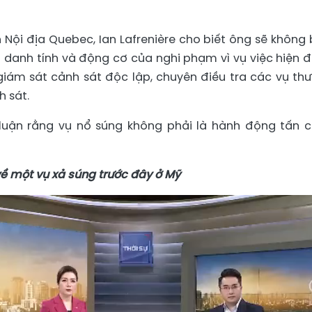
Nội địa Quebec, Ian Lafrenière cho biết ông sẽ không 
ến danh tính và động cơ của nghi phạm vì vụ việc hiện 
iám sát cảnh sát độc lập, chuyên điều tra các vụ th
h sát.
t luận rằng vụ nổ súng không phải là hành động tấn 
ề một vụ xả súng trước đây ở Mỹ