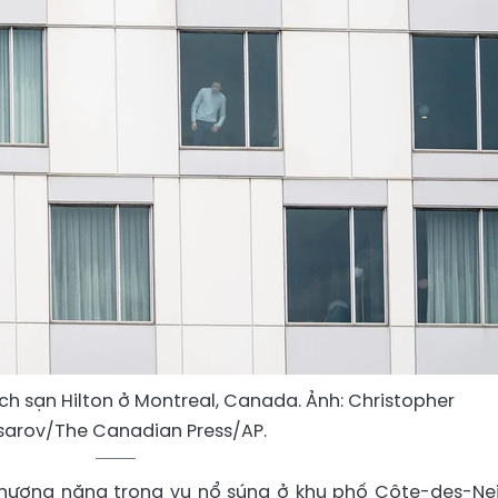
ách sạn Hilton ở Montreal, Canada. Ảnh: Christopher
sarov/The Canadian Press/AP.
 thương nặng trong vụ nổ súng ở khu phố Côte-des-Ne