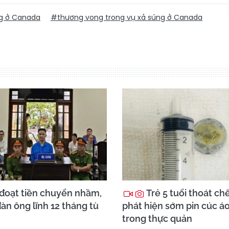
g ở Canada
#thương vong trong vụ xả súng ở Canada
đoạt tiền chuyển nhầm,
Trẻ 5 tuổi thoát ch
àn ông lĩnh 12 tháng tù
phát hiện sớm pin cúc á
trong thực quản