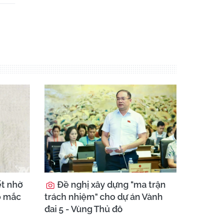
ết nhờ
Đề nghị xây dựng "ma trận
o mắc
trách nhiệm" cho dự án Vành
đai 5 - Vùng Thủ đô