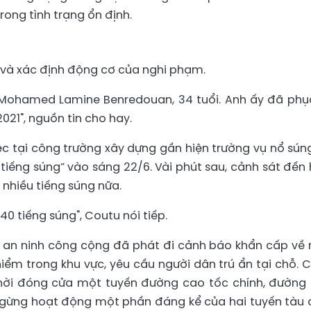
ong tình trạng ổn định.
và xác định động cơ của nghi phạm.
t Mohamed Lamine Benredouan, 34 tuổi. Anh ấy đã phụ
021", nguồn tin cho hay.
c tại công trường xây dựng gần hiện trường vụ nổ súng
 tiếng súng” vào sáng 22/6. Vài phút sau, cảnh sát đến 
nhiều tiếng súng nữa.
0 tiếng súng", Coutu nói tiếp.
ức an ninh công cộng đã phát đi cảnh báo khẩn cấp về
iểm trong khu vực, yêu cầu người dân trú ẩn tại chỗ. 
hời đóng cửa một tuyến đường cao tốc chính, đường
ngừng hoạt động một phần đáng kể của hai tuyến tàu 