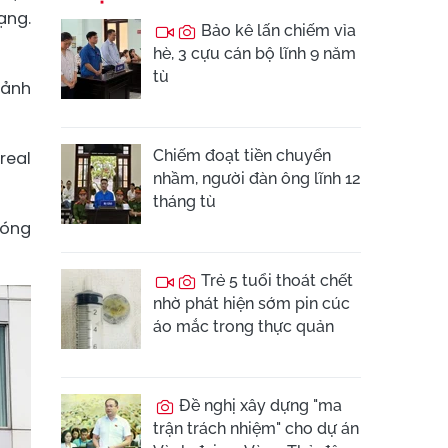
ạng.
Bảo kê lấn chiếm vỉa
hè, 3 cựu cán bộ lĩnh 9 năm
tù
cảnh
Chiếm đoạt tiền chuyển
real
nhầm, người đàn ông lĩnh 12
tháng tù
hóng
Trẻ 5 tuổi thoát chết
nhờ phát hiện sớm pin cúc
áo mắc trong thực quản
Đề nghị xây dựng "ma
trận trách nhiệm" cho dự án