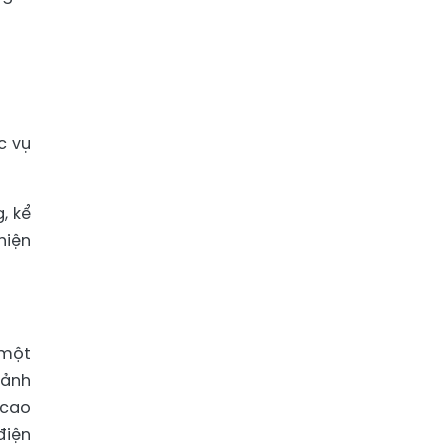
c vụ
, kể
hiện
 một
Cảnh
 cao
điện