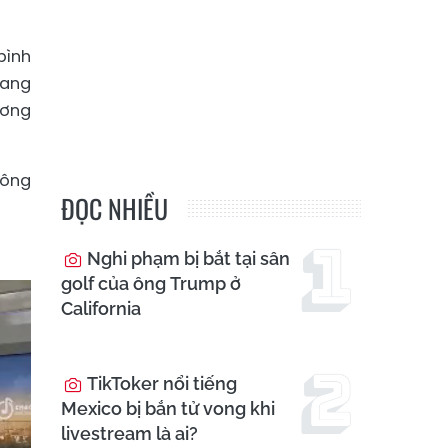
bình
đang
ương
công
ĐỌC NHIỀU
Nghi phạm bị bắt tại sân
golf của ông Trump ở
California
TikToker nổi tiếng
Mexico bị bắn tử vong khi
livestream là ai?