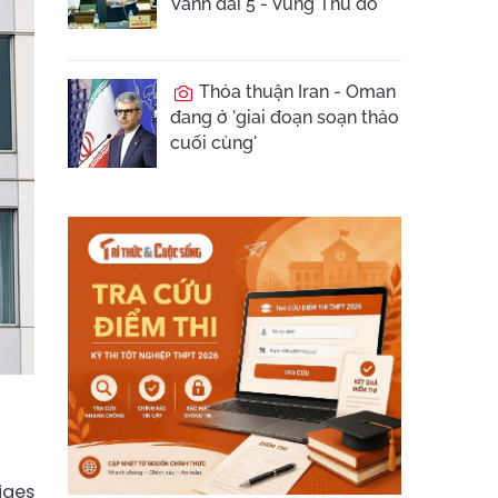
Vành đai 5 - Vùng Thủ đô
Thỏa thuận Iran - Oman
đang ở 'giai đoạn soạn thảo
cuối cùng'
iges