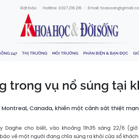
Đặt báo
Hotline: 0327.216.216
Email: toasoan@gmail.c
SỐNG 247
THỊ TRƯỜNG
MÔI TRƯỜNG
PHẢN BIỆN & BẠN ĐỌC
GI
g trong vụ nổ súng tại 
Montreal, Canada, khiến một cảnh sát thiệt mạng 
y Daghe cho biết, vào khoảng 11h35 sáng 22/6 (giờ
 báo về một người đang chĩa súng ra khỏi cửa sổ khách