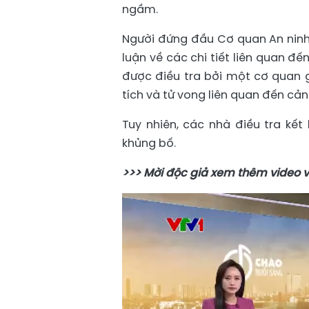
ngầm.
Người đứng đầu Cơ quan An ninh 
luận về các chi tiết liên quan đ
được điều tra bởi một cơ quan g
tích và tử vong liên quan đến cản
Tuy nhiên, các nhà điều tra kế
khủng bố.
>>> Mời độc giả xem thêm video v