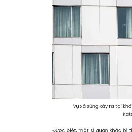
Vụ xả súng xảy ra tại kh
Kat
Được biết, một sĩ quan khác bị