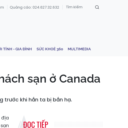
om
Quảng cáo: 024.627.32.632
ỚI TÍNH - GIA ĐÌNH
SỨC KHOẺ 360
MULTIMEDIA
khách sạn ở Canada
trước khi hắn ta bị bắn hạ.
 địa
ĐỌC TIẾP
 sạn