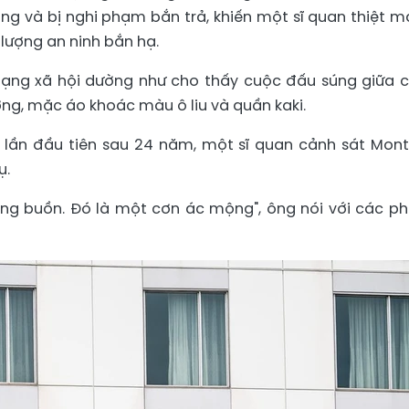
ờng và bị nghi phạm bắn trả, khiến một sĩ quan thiệt m
lượng an ninh bắn hạ.
mạng xã hội dường như cho thấy cuộc đấu súng giữa 
ng, mặc áo khoác màu ô liu và quần kaki.
 lần đầu tiên sau 24 năm, một sĩ quan cảnh sát Mont
ụ.
ùng buồn. Đó là một cơn ác mộng", ông nói với các p