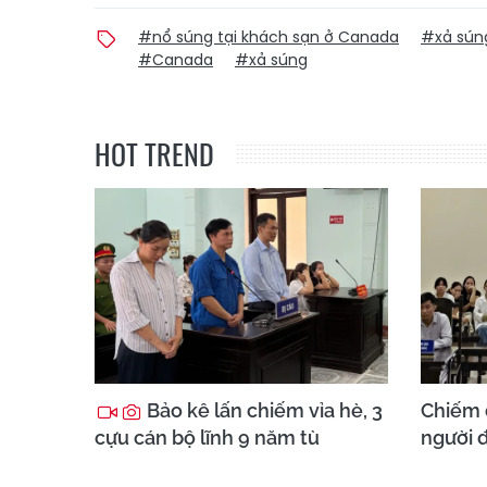
#nổ súng tại khách sạn ở Canada
#xả sún
#Canada
#xả súng
HOT TREND
Bảo kê lấn chiếm vỉa hè, 3
Chiếm 
cựu cán bộ lĩnh 9 năm tù
người đ