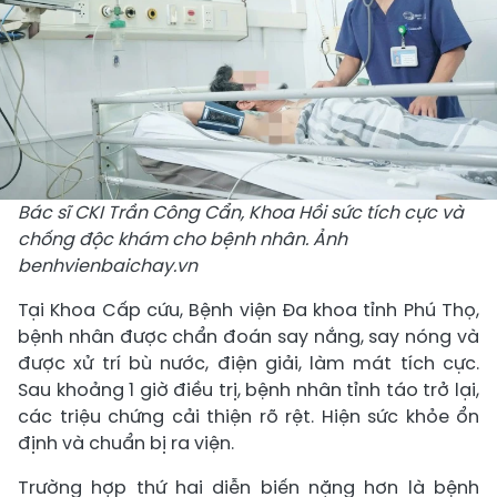
Bác sĩ CKI Trần Công Cẩn, Khoa Hồi sức tích cực và
chống độc khám cho bệnh nhân. Ảnh
benhvienbaichay.vn
Tại Khoa Cấp cứu, Bệnh viện Đa khoa tỉnh Phú Thọ,
bệnh nhân được chẩn đoán say nắng, say nóng và
được xử trí bù nước, điện giải, làm mát tích cực.
Sau khoảng 1 giờ điều trị, bệnh nhân tỉnh táo trở lại,
các triệu chứng cải thiện rõ rệt. Hiện sức khỏe ổn
định và chuẩn bị ra viện.
Trường hợp thứ hai diễn biến nặng hơn là bệnh