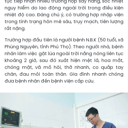
tục tiếp nhận nhiều trường hợp say nắng, sốc nhiệt
nguy hiểm do lao động ngoài trời trong điều kiện
nhiệt độ cao. Đáng chú ý, có trường hợp nhập viện
trong tình trạng hôn mê sâu, trụy mạch, tiên lượng
rất nặng.
Trường hợp đầu tiên là người bệnh N.B.K (50 tuổi, xã
Phùng Nguyên, tỉnh Phú Thọ). Theo người nhà, bệnh
nhân làm việc gặt lúa ngoài trời nắng nóng liên tục
khoảng 2 giờ, sau đó xuất hiện mệt lả, hoa mắt,
chóng mặt, vã mồ hôi, thở nhanh, co quắp tay
chân, đau mỏi toàn thân. Gia đình nhanh chóng
đưa bệnh nhân đến bệnh viện cấp cứu.