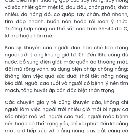
Các biểu hiện thường gặp của say nắng, say nóng
và sốc nhiệt gồm mệt lả, đau đầu, chóng mặt, khát
nhiều, da nóng đỏ, co quắp tay chân, thở nhanh,
tim đập nhanh, buồn nôn hoặc rối loạn ý thức.
Trường hợp nặng có thể sốt cao trên 39-40 độ C,
lơ mơ hoặc hôn mê.
Bác sỹ khuyến cáo người dân hạn chế lao động
ngoài trời trong khung giờ từ 10h đến 16h; uống đủ
nước, bổ sung điện giải; mặc quần áo thoáng mát,
đội mũ rộng vành, sử dụng biện pháp chống nắng;
không làm việc quá sức dưới thời tiết nắng nóng
kéo dài. Người cao tuổi và người có bệnh lý nền tim
mạch, tăng huyết áp cần đặc biệt thận trọng.
Các chuyên gia y tế cũng khuyến cáo, không chỉ
người làm việc ngoài trời nhiều giờ mới bị nguy cơ
sốc nhiệt mà với người cao tuổi, người mắc bệnh
nền hoặc có thể trạng yếu, chỉ vài phút đến khoảng
một giờ tiếp xúc với nắng nóng gay gắt cũng có