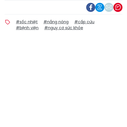
#sốc nhiệt
#nắng nóng
#cấp cứu
#bệnh viện
#nguy cơ sức khỏe