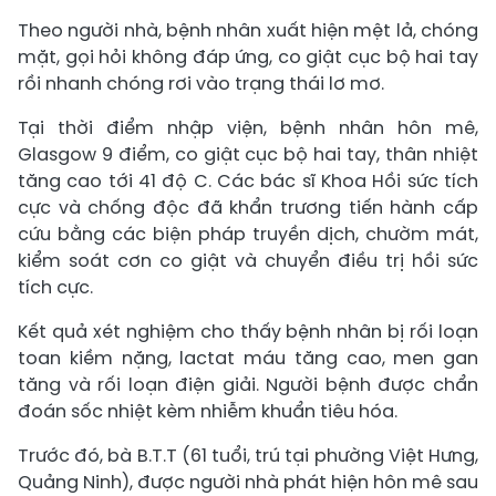
Theo người nhà, bệnh nhân xuất hiện mệt lả, chóng
mặt, gọi hỏi không đáp ứng, co giật cục bộ hai tay
rồi nhanh chóng rơi vào trạng thái lơ mơ.
Tại thời điểm nhập viện, bệnh nhân hôn mê,
Glasgow 9 điểm, co giật cục bộ hai tay, thân nhiệt
tăng cao tới 41 độ C. Các bác sĩ Khoa Hồi sức tích
cực và chống độc đã khẩn trương tiến hành cấp
cứu bằng các biện pháp truyền dịch, chườm mát,
kiểm soát cơn co giật và chuyển điều trị hồi sức
tích cực.
Kết quả xét nghiệm cho thấy bệnh nhân bị rối loạn
toan kiềm nặng, lactat máu tăng cao, men gan
tăng và rối loạn điện giải. Người bệnh được chẩn
đoán sốc nhiệt kèm nhiễm khuẩn tiêu hóa.
Trước đó, bà B.T.T (61 tuổi, trú tại phường Việt Hưng,
Quảng Ninh), được người nhà phát hiện hôn mê sau