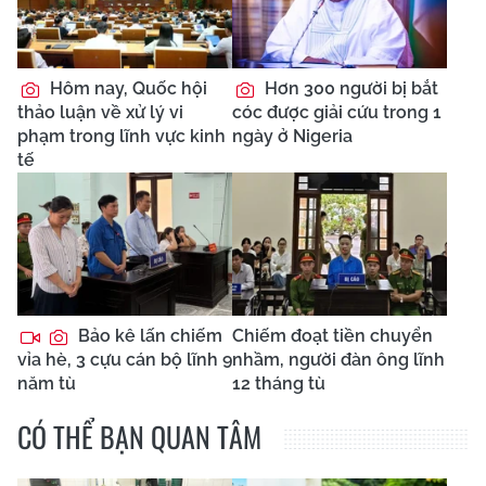
Hôm nay, Quốc hội
Hơn 300 người bị bắt
thảo luận về xử lý vi
cóc được giải cứu trong 1
phạm trong lĩnh vực kinh
ngày ở Nigeria
tế
Bảo kê lấn chiếm
Chiếm đoạt tiền chuyển
vỉa hè, 3 cựu cán bộ lĩnh 9
nhầm, người đàn ông lĩnh
năm tù
12 tháng tù
CÓ THỂ BẠN QUAN TÂM