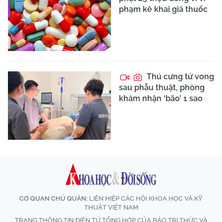
phạm kê khai giá thuốc
Thú cưng tử vong
sau phẫu thuật, phòng
khám nhận ‘bão’ 1 sao
CƠ QUAN CHỦ QUẢN:
LIÊN HIỆP CÁC HỘI KHOA HỌC VÀ KỸ
THUẬT VIỆT NAM
TRANG THÔNG TIN ĐIỆN TỬ TỔNG HỢP CỦA BÁO TRI THỨC VÀ