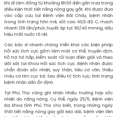
khi đi làm đồng từ khoảng 8h30 đến gần trưa trong
điều kiện thời tiết nắng nóng gay gắt. Khi được đưa
vào cấp cứu tại Bệnh viện Bãi Cháy, bệnh nhân
trong tình trạng hôn mê, sốt cao 40,5 độ C, mạch
nhanh 139 lần/phút, huyết áp tụt 90/40 mmHg, dấu
hiệu mất nước rõ rệt.
Các bác sĩ nhanh chóng triển khai các biện pháp
hồi sức tích cực gồm làm mát cơ thể, truyền dịch,
hỗ trợ hô hấp, kiểm soát rối loạn điện giải và theo
dõi sát tại Khoa Hồi sức tích cực. Bệnh nhân được
chẩn đoán sốc nhiệt, suy thận, tiêu cơ vân, thiếu
máu cơ tim cục bộ. Sau điều trị tích cực, tình trạng
bệnh nhân dần ổn định.
Tại Phú Thọ cũng ghi nhận nhiều trường hợp sốc
nhiệt do nắng nóng. Cụ thể, ngày 25/5, Bệnh viện
Đa khoa tỉnh Phú Thọ cho biết, trong những ngày
thời tiết nắng nóng gay gắt kéo dài, bệnh viện liên