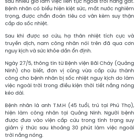
sau nhiều giờ làm việc liên tục ngoài trời nắng gắt.
Bệnh nhân có biểu hiện kiệt sức, mất nước nghiêm
trọng, được chẩn đoán tiêu cơ vân kèm suy thận
cấp do sốc nhiệt.
Sau khi được sơ cứu, hạ thân nhiệt tích cực và
truyền dịch, nam công nhân nói trên đã qua cơn
nguy kịch và sức khỏe dần ổn định.
Ngày 27/5, thông tin từ Bệnh viện Bãi Cháy (Quảng
Ninh) cho biết, đơn vị cũng vừa cấp cứu thành
công cho bệnh nhân bị sốc nhiệt nguy kịch do làm
việc ngoài trời trong điều kiện thời tiết nắng nóng
kéo dài.
Bệnh nhân là anh T.M.H (45 tuổi, trú tại Phú Thọ),
hiện làm công nhân tại Quảng Ninh. Người bệnh
được đưa vào viện cấp cứu trong tình trạng suy
giảm ý thức sau khoảng 30 phút làm việc ngoài
trời nắng nóng.