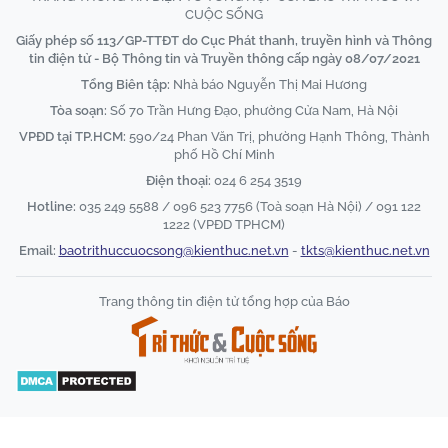
CUỘC SỐNG
Giấy phép số 113/GP-TTĐT do Cục Phát thanh, truyền hình và Thông
tin điện tử - Bộ Thông tin và Truyền thông cấp ngày 08/07/2021
Tổng Biên tập:
Nhà báo Nguyễn Thị Mai Hương
Tòa soạn:
Số 70 Trần Hưng Đạo, phường Cửa Nam, Hà Nội
VPĐD tại TP.HCM:
590/24 Phan Văn Trị, phường Hạnh Thông, Thành
phố Hồ Chí Minh
Điện thoại:
024 6 254 3519
Hotline:
035 249 5588 / 096 523 7756 (Toà soạn Hà Nội) / 091 122
1222 (VPĐD TPHCM)
Email:
baotrithuccuocsong@kienthuc.net.vn
-
tkts@kienthuc.net.vn
Trang thông tin điện tử tổng hợp của Báo