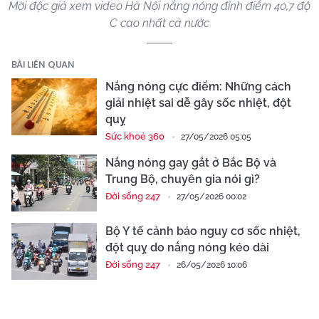
Mời độc giả xem video Hà Nội nắng nóng đỉnh điểm 40,7 độ
C cao nhất cả nước
BÀI LIÊN QUAN
Nắng nóng cực điểm: Những cách
giải nhiệt sai dễ gây sốc nhiệt, đột
quỵ
Sức khoẻ 360
27/05/2026 05:05
Nắng nóng gay gắt ở Bắc Bộ và
Trung Bộ, chuyên gia nói gì?
Đời sống 247
27/05/2026 00:02
Bộ Y tế cảnh báo nguy cơ sốc nhiệt,
đột quỵ do nắng nóng kéo dài
Đời sống 247
26/05/2026 10:06