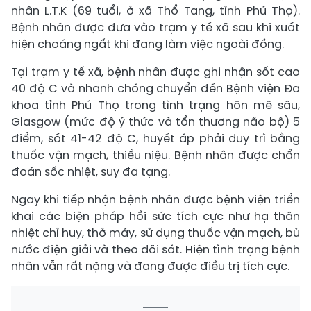
nhân L.T.K (69 tuổi, ở xã Thổ Tang, tỉnh Phú Thọ).
Bệnh nhân được đưa vào trạm y tế xã sau khi xuất
hiện choáng ngất khi đang làm việc ngoài đồng.
Tại trạm y tế xã, bệnh nhân được ghi nhận sốt cao
40 độ C và nhanh chóng chuyển đến Bệnh viện Đa
khoa tỉnh Phú Thọ trong tình trạng hôn mê sâu,
Glasgow (mức độ ý thức và tổn thương não bộ) 5
điểm, sốt 41-42 độ C, huyết áp phải duy trì bằng
thuốc vận mạch, thiểu niệu. Bệnh nhân được chẩn
đoán sốc nhiệt, suy đa tạng.
Ngay khi tiếp nhận bệnh nhân được bệnh viện triển
khai các biện pháp hồi sức tích cực như hạ thân
nhiệt chỉ huy, thở máy, sử dụng thuốc vận mạch, bù
nước điện giải và theo dõi sát. Hiện tình trạng bệnh
nhân vẫn rất nặng và đang được điều trị tích cực.