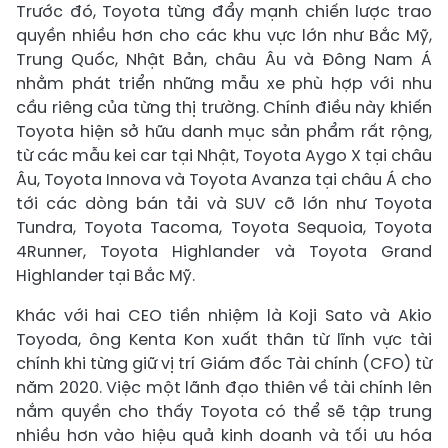
Trước đó, Toyota từng đẩy mạnh chiến lược trao
quyền nhiều hơn cho các khu vực lớn như Bắc Mỹ,
Trung Quốc, Nhật Bản, châu Âu và Đông Nam Á
nhằm phát triển những mẫu xe phù hợp với nhu
cầu riêng của từng thị trường. Chính điều này khiến
Toyota hiện sở hữu danh mục sản phẩm rất rộng,
từ các mẫu kei car tại Nhật, Toyota Aygo X tại châu
Âu, Toyota Innova và Toyota Avanza tại châu Á cho
tới các dòng bán tải và SUV cỡ lớn như Toyota
Tundra, Toyota Tacoma, Toyota Sequoia, Toyota
4Runner, Toyota Highlander và Toyota Grand
Highlander tại Bắc Mỹ.
Khác với hai CEO tiền nhiệm là Koji Sato và Akio
Toyoda, ông Kenta Kon xuất thân từ lĩnh vực tài
chính khi từng giữ vị trí Giám đốc Tài chính (CFO) từ
năm 2020. Việc một lãnh đạo thiên về tài chính lên
nắm quyền cho thấy Toyota có thể sẽ tập trung
nhiều hơn vào hiệu quả kinh doanh và tối ưu hóa