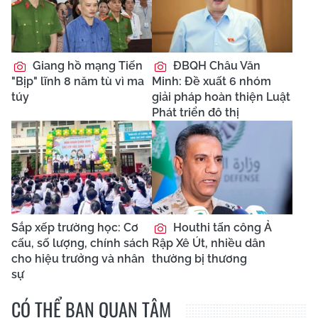
Giang hồ mạng Tiến
ĐBQH Châu Văn
"Bịp" lĩnh 8 năm tù vì ma
Minh: Đề xuất 6 nhóm
túy
giải pháp hoàn thiện Luật
Phát triển đô thị
Sắp xếp trường học: Cơ
Houthi tấn công Ả
cấu, số lượng, chính sách
Rập Xê Út, nhiều dân
cho hiệu trưởng và nhân
thường bị thương
sự
CÓ THỂ BẠN QUAN TÂM