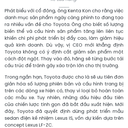
Phát biểu với cổ đông, ông Kenta Kon cho rằng việc
danh mục sản phẩm ngày càng phình to đang tạo
ra nhiều vấn đề cho Toyota. Ông cho biết số lượng
biến thể và cấu hình sản phẩm tăng lên liên tục
khiến chi phí phát triển bị đẩy cao, làm giảm hiệu
quả kinh doanh. Dù vậy, vị CEO mới khẳng định
Toyota không có ý định cắt giảm sản phẩm một
cách đột ngột. Thay vào đó, hãng sẽ từng bước tái
cấu trúc để tránh gây xáo trộn lớn cho thị trường.
Trong ngắn hạn, Toyota được cho là sẽ ưu tiên đơn
giản hóa số lượng phiên bản và cấu hình trang bị
trên các dòng xe hiện có, thay vì loại bỏ hoàn toàn
các mẫu xe. Tuy nhiên, những dấu hiệu đầu tiên
của chiến lược tinh gọn đã bắt đầu xuất hiện. Mới
đây, Toyota đã quyết định dừng phát triển mẫu
sedan điện kế nhiệm Lexus IS, vốn dự kiến dựa trên
concept Lexus LF-ZC.