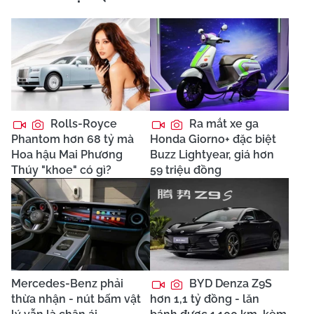
Rolls-Royce
Ra mắt xe ga
Phantom hơn 68 tỷ mà
Honda Giorno+ đặc biệt
Hoa hậu Mai Phương
Buzz Lightyear, giá hơn
Thúy "khoe" có gì?
59 triệu đồng
Mercedes-Benz phải
BYD Denza Z9S
thừa nhận - nút bấm vật
hơn 1,1 tỷ đồng - lăn