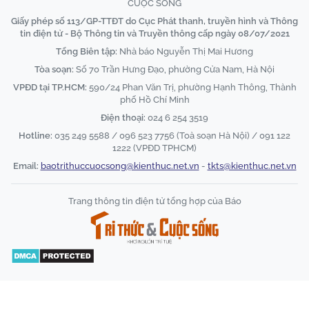
CUỘC SỐNG
Giấy phép số 113/GP-TTĐT do Cục Phát thanh, truyền hình và Thông
tin điện tử - Bộ Thông tin và Truyền thông cấp ngày 08/07/2021
Tổng Biên tập:
Nhà báo Nguyễn Thị Mai Hương
Tòa soạn:
Số 70 Trần Hưng Đạo, phường Cửa Nam, Hà Nội
VPĐD tại TP.HCM:
590/24 Phan Văn Trị, phường Hạnh Thông, Thành
phố Hồ Chí Minh
Điện thoại:
024 6 254 3519
Hotline:
035 249 5588 / 096 523 7756 (Toà soạn Hà Nội) / 091 122
1222 (VPĐD TPHCM)
Email:
baotrithuccuocsong@kienthuc.net.vn
-
tkts@kienthuc.net.vn
Trang thông tin điện tử tổng hợp của Báo