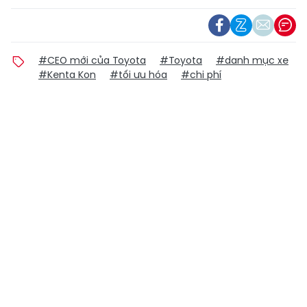
#CEO mới của Toyota
#Toyota
#danh mục xe
#Kenta Kon
#tối ưu hóa
#chi phí