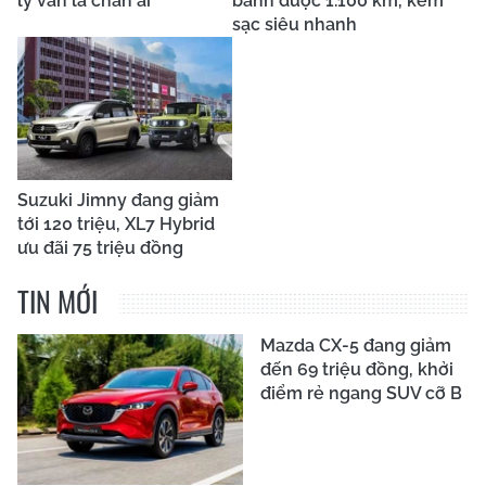
lý vẫn là chân ái
bánh được 1.100 km, kèm
sạc siêu nhanh
Suzuki Jimny đang giảm
tới 120 triệu, XL7 Hybrid
ưu đãi 75 triệu đồng
TIN MỚI
Mazda CX-5 đang giảm
đến 69 triệu đồng, khởi
điểm rẻ ngang SUV cỡ B