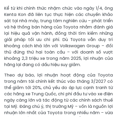
Kể từ khi chính thức nhậm chức vào ngày 1/4, ông
Kenta Kon đã liên tục thực hiện các chuyến khảo
sát tại nhà máy, trung tâm nghiên cứu – phát triển
và hệ thống bán hàng của Toyota nhằm đánh giá
lại hiệu quả vận hành, đồng thời tìm kiếm những
giải pháp tối ưu chi phí. Dù Toyota vẫn duy trì
khoảng cách khá lớn với Volkswagen Group – đối
thủ đứng thứ hai toàn cầu – với doanh số vượt
khoảng 2,3 triệu xe trong năm 2025, lợi nhuận của
hãng lại đang có dấu hiệu suy giảm.
Theo dự báo, lợi nhuận hoạt động của Toyota
trong năm tài chính kết thúc vào tháng 3/2027 có
thể giảm tới 20%, chủ yếu do áp lực cạnh tranh từ
các hãng xe Trung Quốc, chi phí đầu tư vào xe điện
ngày càng lớn và tác động từ các chính sách thuế
tại Mỹ. Đáng chú ý, thị trường Mỹ – vốn là nguồn lợi
nhuận lớn nhất của Toyota trong nhiều năm – vừa