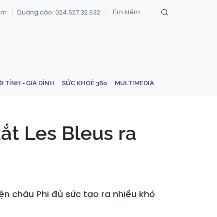
om
Quảng cáo: 024.627.32.632
ỚI TÍNH - GIA ĐÌNH
SỨC KHOẺ 360
MULTIMEDIA
t Les Bleus ra
ện châu Phi đủ sức tạo ra nhiều khó