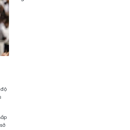
 độ
s
hấp
 sở