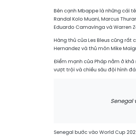
Bên cạnh Mbappe là những cái tê
Randal Kolo Muani, Marcus Thuram
Eduardo Camavinga và Warren Zai
Hàng thủ của Les Bleus cũng rất 
Hernandez và thủ môn Mike Maig
Điểm mạnh của Pháp nằm ở khả n
vượt trội và chiều sâu đội hình đá
Senegal 
Senegal bước vào World Cup 2026