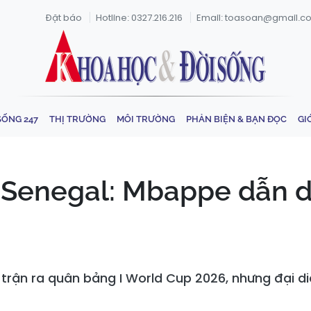
Đặt báo
Hotline: 0327.216.216
Email: toasoan@gmail.c
SỐNG 247
THỊ TRƯỜNG
MÔI TRƯỜNG
PHẢN BIỆN & BẠN ĐỌC
GI
 Senegal: Mbappe dẫn dắ
rận ra quân bảng I World Cup 2026, nhưng đại di