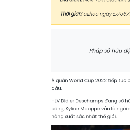
Thời gian:
02h00 ngày 17/06
Pháp sở hữu độ
Á quân World Cup 2022 tiếp tục b
đầu.
HLV Didier Deschamps đang sở hữu
công, Kylian Mbappe vẫn là ngôi 
hàng xuất sắc nhất thế giới.