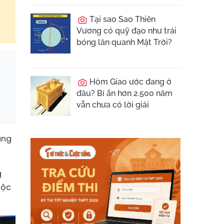
Tại sao Sao Thiên
Vương có quỹ đạo như trái
bóng lăn quanh Mặt Trời?
Hòm Giao ước đang ở
đâu? Bí ẩn hơn 2.500 năm
vẫn chưa có lời giải
àng
g
uộc