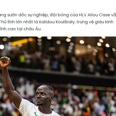
ng sườn dốc sự nghiệp, đội bóng của HLV Aliou Cisse v
hủ lĩnh lớn nhất là Kalidou Koulibaly, trung vệ giàu kinh
nh cao tại châu Âu.