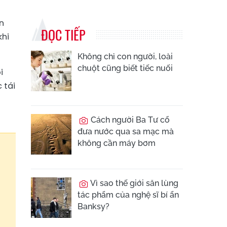
n
ĐỌC TIẾP
khi
Không chỉ con người, loài
chuột cũng biết tiếc nuối
i
 tái
Cách người Ba Tư cổ
đưa nước qua sa mạc mà
không cần máy bơm
Vì sao thế giới săn lùng
tác phẩm của nghệ sĩ bí ẩn
Banksy?