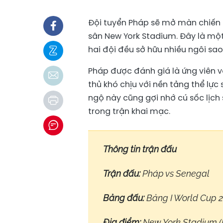
Đội tuyển Pháp sẽ mở màn chiến
sân New York Stadium. Đây là một
hai đội đều sở hữu nhiều ngôi sao
Pháp được đánh giá là ứng viên v
thủ khó chịu với nền tảng thể lự
ngộ này cũng gợi nhớ cú sốc lịch
trong trận khai mạc.
Thông tin trận đấu
Trận đấu:
Pháp vs Senegal
Bảng đấu:
Bảng I World Cup 
Địa điểm:
New York Stadium (