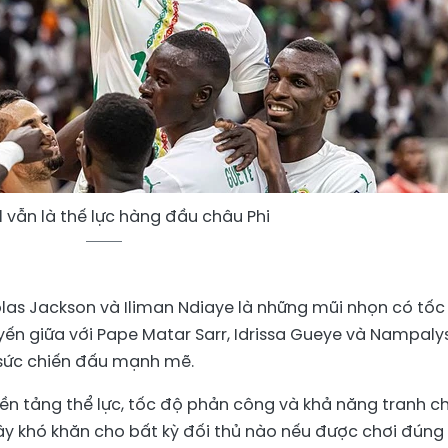
 vẫn là thế lực hàng đầu châu Phi
colas Jackson và Iliman Ndiaye là những mũi nhọn có tốc
yến giữa với Pape Matar Sarr, Idrissa Gueye và Nampaly
sức chiến đấu mạnh mẽ.
 tảng thể lực, tốc độ phản công và khả năng tranh c
gây khó khăn cho bất kỳ đối thủ nào nếu được chơi đúng