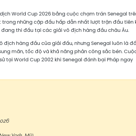
 dịch World Cup 2026 bằng cuộc chạm trán Senegal trê
 trong những cặp đấu hấp dẫn nhất lượt trận đầu tiên 
 đang thi đấu tại các giải vô địch hàng đầu châu Âu.
ô địch hàng đầu của giải đấu, nhưng Senegal luôn là đố
c sung mãn, tốc độ và khả năng phản công sắc bén. Cuộc
 sử tại World Cup 2002 khi Senegal đánh bại Pháp ngay
2026
New York, Mỹ)