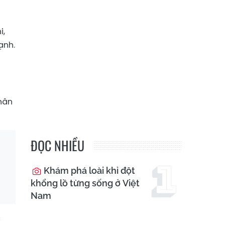
i,
ạnh.
hân
ĐỌC NHIỀU
Khám phá loài khỉ đột
khổng lồ từng sống ở Việt
Nam
c