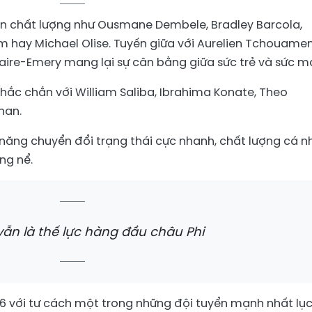
n chất lượng như Ousmane Dembele, Bradley Barcola,
 hay Michael Olise. Tuyến giữa với Aurelien Tchouamen
re-Emery mang lại sự cân bằng giữa sức trẻ và sức m
chắc chắn với William Saliba, Ibrahima Konate, Theo
nan.
ăng chuyển đổi trạng thái cực nhanh, chất lượng cá n
ng nể.
vẫn là thế lực hàng đầu châu Phi
 với tư cách một trong những đội tuyển mạnh nhất lụ