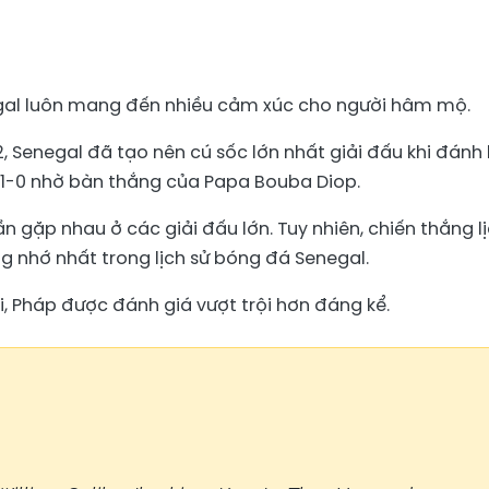
gal luôn mang đến nhiều cảm xúc cho người hâm mộ.
, Senegal đã tạo nên cú sốc lớn nhất giải đấu khi đánh 
 1-0 nhờ bàn thắng của Papa Bouba Diop.
ần gặp nhau ở các giải đấu lớn. Tuy nhiên, chiến thắng l
 nhớ nhất trong lịch sử bóng đá Senegal.
ại, Pháp được đánh giá vượt trội hơn đáng kể.