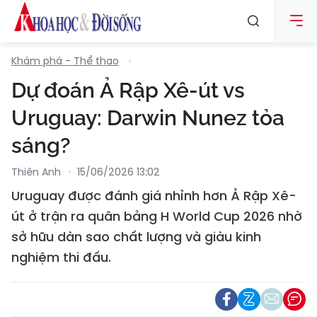
Khám phá - Thể thao
Dự đoán Ả Rập Xê-út vs
Uruguay: Darwin Nunez tỏa
sáng?
Thiên Anh
15/06/2026 13:02
Uruguay được đánh giá nhỉnh hơn Ả Rập Xê-
út ở trận ra quân bảng H World Cup 2026 nhờ
sở hữu dàn sao chất lượng và giàu kinh
nghiệm thi đấu.