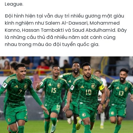
League.
Đội hình hiện tại vẫn duy trì nhiều gương mặt giàu
kinh nghiệm như Salem Al-Dawsari, Mohammed
Kanno, Hassan Tambakti và Saud Abdulhamid. Đây
là những cầu thủ đã nhiều năm sát cánh cùng
nhau trong màu áo đội tuyển quốc gia.