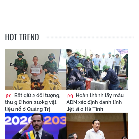
HOT TREND
Bắt giữ 2 đối tượng,
Hoàn thành lấy mẫu
thu giữ hơn 210kg vật
ADN xác định danh tính
liệu nổ ở Quảng Trị
liệt sĩ ở Hà Tĩnh