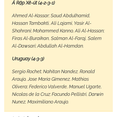
Ả Rập Xê-út (4-2-3-1)
Ahmed Al-Kassar; Saud Abdulhamid,
Hassan Tambakti, Ali Lajami, Yasir Al-
Shahrani; Mohammed Kanno, Ali Al-Hassan;
Firas Al-Buraikan, Salman Al-Faraj, Salem
Al-Dawsari; Abdullah Al-Hamdan.
Uruguay (4-3-3)
Sergio Rochet; Nahitan Nandez, Ronald
Araujo, Jose Maria Gimenez, Mathias
Olivera; Federico Valverde, Manuel Ugarte,
Nicolas de la Cruz; Facundo Pellistri, Darwin
Nunez, Maximiliano Araujo.