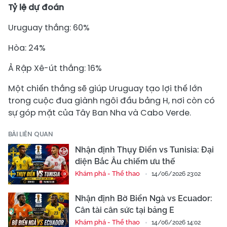
Tỷ lệ dự đoán
Uruguay thắng: 60%
Hòa: 24%
Ả Rập Xê-út thắng: 16%
Một chiến thắng sẽ giúp Uruguay tạo lợi thế lớn
trong cuộc đua giành ngôi đầu bảng H, nơi còn có
sự góp mặt của Tây Ban Nha và Cabo Verde.
BÀI LIÊN QUAN
Nhận định Thụy Điển vs Tunisia: Đại
diện Bắc Âu chiếm ưu thế
Khám phá - Thể thao
14/06/2026 23:02
Nhận định Bờ Biển Ngà vs Ecuador:
Cân tài cân sức tại bảng E
Khám phá - Thể thao
14/06/2026 14:02