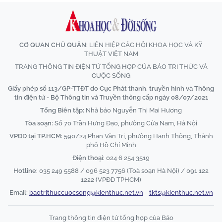
CƠ QUAN CHỦ QUẢN:
LIÊN HIỆP CÁC HỘI KHOA HỌC VÀ KỸ
THUẬT VIỆT NAM
TRANG THÔNG TIN ĐIỆN TỬ TỔNG HỢP CỦA BÁO TRI THỨC VÀ
CUỘC SỐNG
Giấy phép số 113/GP-TTĐT do Cục Phát thanh, truyền hình và Thông
tin điện tử - Bộ Thông tin và Truyền thông cấp ngày 08/07/2021
Tổng Biên tập:
Nhà báo Nguyễn Thị Mai Hương
Tòa soạn:
Số 70 Trần Hưng Đạo, phường Cửa Nam, Hà Nội
VPĐD tại TP.HCM:
590/24 Phan Văn Trị, phường Hạnh Thông, Thành
phố Hồ Chí Minh
Điện thoại:
024 6 254 3519
Hotline:
035 249 5588 / 096 523 7756 (Toà soạn Hà Nội) / 091 122
1222 (VPĐD TPHCM)
Email:
baotrithuccuocsong@kienthuc.net.vn
-
tkts@kienthuc.net.vn
Trang thông tin điện tử tổng hợp của Báo