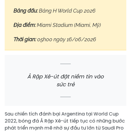
Bảng đấu:
Bảng H World Cup 2026
Địa điểm:
Miami Stadium (Miami, Mỹ)
Thời gian:
05h00 ngày 16/06/2026
Ả Rập Xê-út đặt niềm tin vào
sức trẻ
Sau chiến tích đánh bại Argentina tại World Cup
2022, bóng đá Ả Rập Xê-út tiếp tục có những bước
phát triển mạnh mẽ nhờ sự đầu tư lớn từ Saudi Pro