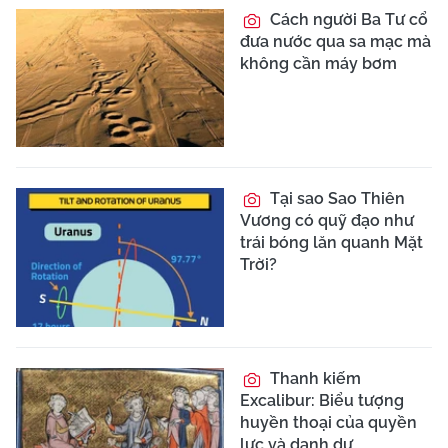
Cách người Ba Tư cổ
đưa nước qua sa mạc mà
không cần máy bơm
Tại sao Sao Thiên
Vương có quỹ đạo như
trái bóng lăn quanh Mặt
Trời?
Thanh kiếm
Excalibur: Biểu tượng
huyền thoại của quyền
lực và danh dự