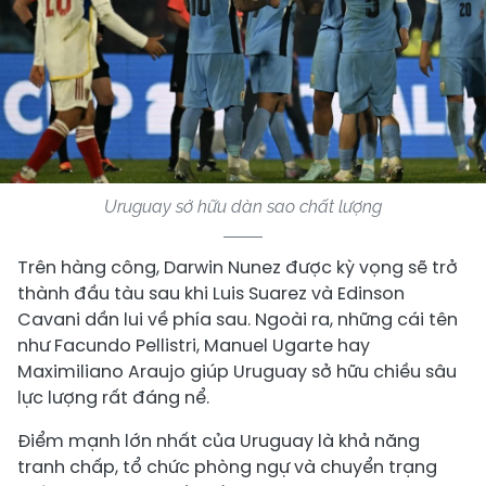
Uruguay sở hữu dàn sao chất lượng
Trên hàng công, Darwin Nunez được kỳ vọng sẽ trở
thành đầu tàu sau khi Luis Suarez và Edinson
Cavani dần lui về phía sau. Ngoài ra, những cái tên
như Facundo Pellistri, Manuel Ugarte hay
Maximiliano Araujo giúp Uruguay sở hữu chiều sâu
lực lượng rất đáng nể.
Điểm mạnh lớn nhất của Uruguay là khả năng
tranh chấp, tổ chức phòng ngự và chuyển trạng