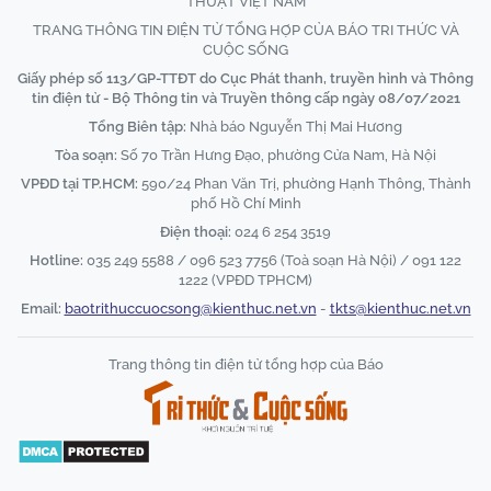
THUẬT VIỆT NAM
TRANG THÔNG TIN ĐIỆN TỬ TỔNG HỢP CỦA BÁO TRI THỨC VÀ
CUỘC SỐNG
Giấy phép số 113/GP-TTĐT do Cục Phát thanh, truyền hình và Thông
tin điện tử - Bộ Thông tin và Truyền thông cấp ngày 08/07/2021
Tổng Biên tập:
Nhà báo Nguyễn Thị Mai Hương
Tòa soạn:
Số 70 Trần Hưng Đạo, phường Cửa Nam, Hà Nội
VPĐD tại TP.HCM:
590/24 Phan Văn Trị, phường Hạnh Thông, Thành
phố Hồ Chí Minh
Điện thoại:
024 6 254 3519
Hotline:
035 249 5588 / 096 523 7756 (Toà soạn Hà Nội) / 091 122
1222 (VPĐD TPHCM)
Email:
baotrithuccuocsong@kienthuc.net.vn
-
tkts@kienthuc.net.vn
Trang thông tin điện tử tổng hợp của Báo