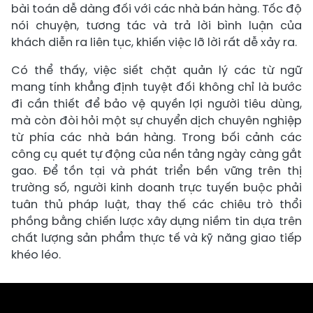
bài toán dễ dàng đối với các nhà bán hàng. Tốc độ
nói chuyện, tương tác và trả lời bình luận của
khách diễn ra liên tục, khiến việc lỡ lời rất dễ xảy ra.
Có thể thấy, việc siết chặt quản lý các từ ngữ
mang tính khẳng định tuyệt đối không chỉ là bước
đi cần thiết để bảo vệ quyền lợi người tiêu dùng,
mà còn đòi hỏi một sự chuyển dịch chuyên nghiệp
từ phía các nhà bán hàng. Trong bối cảnh các
công cụ quét tự động của nền tảng ngày càng gắt
gao. Để tồn tại và phát triển bền vững trên thị
trường số, người kinh doanh trực tuyến buộc phải
tuân thủ pháp luật, thay thế các chiêu trò thổi
phồng bằng chiến lược xây dựng niềm tin dựa trên
chất lượng sản phẩm thực tế và kỹ năng giao tiếp
khéo léo.