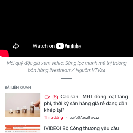
Mời quý độc giả xem video: Sàng lọc mạnh mẽ thị trường
bán hàng livestream/ Nguồn: VTV24
BÀI LIÊN QUAN
Các sàn TMĐT đồng loạt tăng
phí, thời kỳ săn hàng giá rẻ đang dần
khép lại?
Thị trường
02/06/2026 05:12
[VIDEO] Bộ Công thương yêu cầu