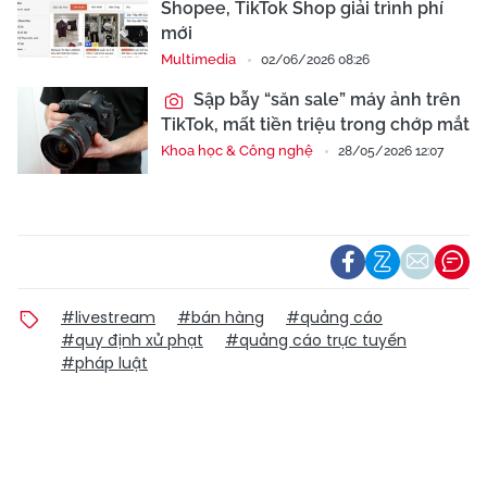
Shopee, TikTok Shop giải trình phí
mới
Multimedia
02/06/2026 08:26
Sập bẫy “săn sale” máy ảnh trên
TikTok, mất tiền triệu trong chớp mắt
Khoa học & Công nghệ
28/05/2026 12:07
#livestream
#bán hàng
#quảng cáo
#quy định xử phạt
#quảng cáo trực tuyến
#pháp luật