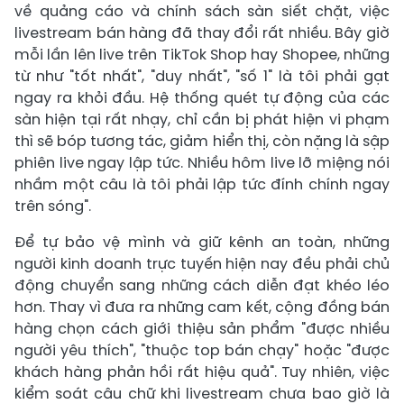
về quảng cáo và chính sách sàn siết chặt, việc
livestream bán hàng đã thay đổi rất nhiều. Bây giờ
mỗi lần lên live trên TikTok Shop hay Shopee, những
từ như "tốt nhất", "duy nhất", "số 1" là tôi phải gạt
ngay ra khỏi đầu. Hệ thống quét tự động của các
sàn hiện tại rất nhạy, chỉ cần bị phát hiện vi phạm
thì sẽ bóp tương tác, giảm hiển thị, còn nặng là sập
phiên live ngay lập tức. Nhiều hôm live lỡ miệng nói
nhầm một câu là tôi phải lập tức đính chính ngay
trên sóng".
Để tự bảo vệ mình và giữ kênh an toàn, những
người kinh doanh trực tuyến hiện nay đều phải chủ
động chuyển sang những cách diễn đạt khéo léo
hơn. Thay vì đưa ra những cam kết, cộng đồng bán
hàng chọn cách giới thiệu sản phẩm "được nhiều
người yêu thích", "thuộc top bán chạy" hoặc "được
khách hàng phản hồi rất hiệu quả". Tuy nhiên, việc
kiểm soát câu chữ khi livestream chưa bao giờ là