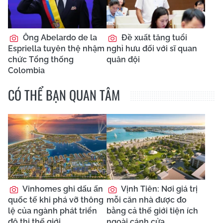
Ông Abelardo de la
Đề xuất tăng tuổi
Espriella tuyên thệ nhậm
nghỉ hưu đối với sĩ quan
chức Tổng thống
quân đội
Colombia
CÓ THỂ BẠN QUAN TÂM
Vinhomes ghi dấu ấn
Vịnh Tiên: Nơi giá trị
quốc tế khi phá vỡ thông
mỗi căn nhà được đo
lệ của ngành phát triển
bằng cả thế giới tiện ích
đô thị thế giới
ngoài cánh cửa