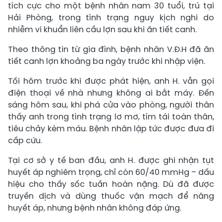
tích cực cho một bệnh nhân nam 30 tuổi, trú tại
Hải Phòng, trong tình trạng nguy kịch nghi do
nhiễm vi khuẩn liên cầu lợn sau khi ăn tiết canh.
Theo thông tin từ gia đình, bệnh nhân V.Đ.H đã ăn
tiết canh lợn khoảng ba ngày trước khi nhập viện.
Tối hôm trước khi được phát hiện, anh H. vẫn gọi
điện thoại về nhà nhưng không ai bắt máy. Đến
sáng hôm sau, khi phá cửa vào phòng, người thân
thấy anh trong tình trạng lơ mơ, tím tái toàn thân,
tiêu chảy kèm máu. Bệnh nhân lập tức được đưa đi
cấp cứu.
Tại cơ sở y tế ban đầu, anh H. được ghi nhận tụt
huyết áp nghiêm trọng, chỉ còn 60/40 mmHg – dấu
hiệu cho thấy sốc tuần hoàn nặng. Dù đã được
truyền dịch và dùng thuốc vận mạch để nâng
huyết áp, nhưng bệnh nhân không đáp ứng.