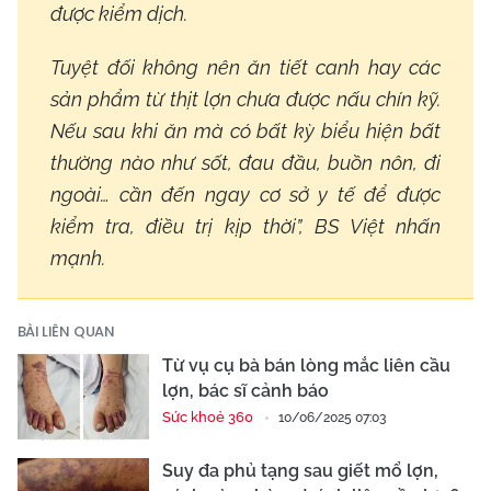
được kiểm dịch.
Tuyệt đối không nên ăn tiết canh hay các
sản phẩm từ thịt lợn chưa được nấu chín kỹ.
Nếu sau khi ăn mà có bất kỳ biểu hiện bất
thường nào như sốt, đau đầu, buồn nôn, đi
ngoài… cần đến ngay cơ sở y tế để được
kiểm tra, điều trị kịp thời”, BS Việt nhấn
mạnh.
BÀI LIÊN QUAN
Từ vụ cụ bà bán lòng mắc liên cầu
lợn, bác sĩ cảnh báo
Sức khoẻ 360
10/06/2025 07:03
Suy đa phủ tạng sau giết mổ lợn,