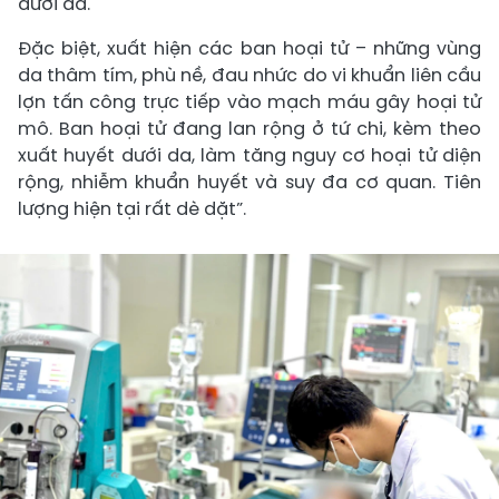
dưới da.
Đặc biệt, xuất hiện các ban hoại tử – những vùng
da thâm tím, phù nề, đau nhức do vi khuẩn liên cầu
lợn tấn công trực tiếp vào mạch máu gây hoại tử
mô. Ban hoại tử đang lan rộng ở tứ chi, kèm theo
xuất huyết dưới da, làm tăng nguy cơ hoại tử diện
rộng, nhiễm khuẩn huyết và suy đa cơ quan. Tiên
lượng hiện tại rất dè dặt”.