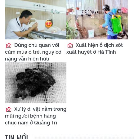
Đừng chủ quan với
Xuất hiện ổ dịch sốt
cúm mùa ở trẻ, nguy cơ
xuất huyết ở Hà Tĩnh
nặng vẫn hiện hữu
Xử lý dị vật nằm trong
mũi người bệnh hàng
chục năm ở Quảng Trị
TIN MỚI