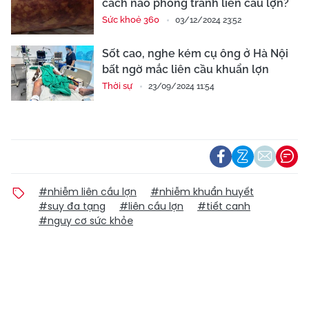
cách nào phòng tránh liên cầu lợn?​
Sức khoẻ 360
03/12/2024 23:52
Sốt cao, nghe kém cụ ông ở Hà Nội
bất ngờ mắc liên cầu khuẩn lợn
Thời sự
23/09/2024 11:54
#nhiễm liên cầu lợn
#nhiễm khuẩn huyết
#suy đa tạng
#liên cầu lợn
#tiết canh
#nguy cơ sức khỏe