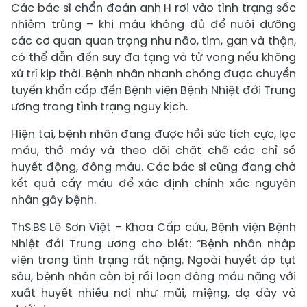
Các bác sĩ chẩn đoán anh H rơi vào tình trạng sốc
nhiễm trùng – khi máu không đủ để nuôi dưỡng
các cơ quan quan trọng như não, tim, gan và thận,
có thể dẫn đến suy đa tạng và tử vong nếu không
xử trí kịp thời. Bệnh nhân nhanh chóng được chuyển
tuyến khẩn cấp đến Bệnh viện Bệnh Nhiệt đới Trung
ương trong tình trạng nguy kịch.
Hiện tại, bệnh nhân đang được hồi sức tích cực, lọc
máu, thở máy và theo dõi chặt chẽ các chỉ số
huyết động, đông máu. Các bác sĩ cũng đang chờ
kết quả cấy máu để xác định chính xác nguyên
nhân gây bệnh.
ThS.BS Lê Sơn Việt – Khoa Cấp cứu, Bệnh viện Bệnh
Nhiệt đới Trung ương cho biết: “Bệnh nhân nhập
viện trong tình trạng rất nặng. Ngoài huyết áp tụt
sâu, bệnh nhân còn bị rối loạn đông máu nặng với
xuất huyết nhiều nơi như mũi, miệng, dạ dày và