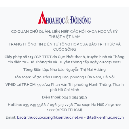
CƠ QUAN CHỦ QUẢN:
LIÊN HIỆP CÁC HỘI KHOA HỌC VÀ KỸ
THUẬT VIỆT NAM
TRANG THÔNG TIN ĐIỆN TỬ TỔNG HỢP CỦA BÁO TRI THỨC VÀ
CUỘC SỐNG
Giấy phép số 113/GP-TTĐT do Cục Phát thanh, truyền hình và Thông
tin điện tử - Bộ Thông tin và Truyền thông cấp ngày 08/07/2021
Tổng Biên tập:
Nhà báo Nguyễn Thị Mai Hương
Tòa soạn:
Số 70 Trần Hưng Đạo, phường Cửa Nam, Hà Nội
VPĐD tại TP.HCM:
590/24 Phan Văn Trị, phường Hạnh Thông, Thành
phố Hồ Chí Minh
Điện thoại:
024 6 254 3519
Hotline:
035 249 5588 / 096 523 7756 (Toà soạn Hà Nội) / 091 122
1222 (VPĐD TPHCM)
Email:
baotrithuccuocsong@kienthuc.net.vn
-
tkts@kienthuc.net.vn