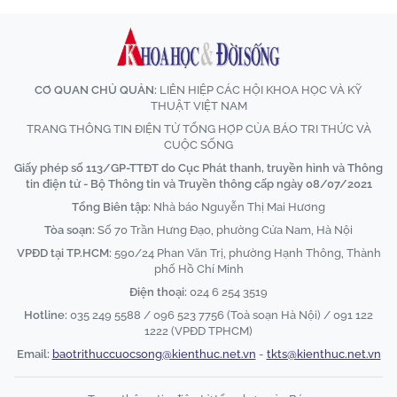
CƠ QUAN CHỦ QUẢN:
LIÊN HIỆP CÁC HỘI KHOA HỌC VÀ KỸ
THUẬT VIỆT NAM
TRANG THÔNG TIN ĐIỆN TỬ TỔNG HỢP CỦA BÁO TRI THỨC VÀ
CUỘC SỐNG
Giấy phép số 113/GP-TTĐT do Cục Phát thanh, truyền hình và Thông
tin điện tử - Bộ Thông tin và Truyền thông cấp ngày 08/07/2021
Tổng Biên tập:
Nhà báo Nguyễn Thị Mai Hương
Tòa soạn:
Số 70 Trần Hưng Đạo, phường Cửa Nam, Hà Nội
VPĐD tại TP.HCM:
590/24 Phan Văn Trị, phường Hạnh Thông, Thành
phố Hồ Chí Minh
Điện thoại:
024 6 254 3519
Hotline:
035 249 5588 / 096 523 7756 (Toà soạn Hà Nội) / 091 122
1222 (VPĐD TPHCM)
Email:
baotrithuccuocsong@kienthuc.net.vn
-
tkts@kienthuc.net.vn