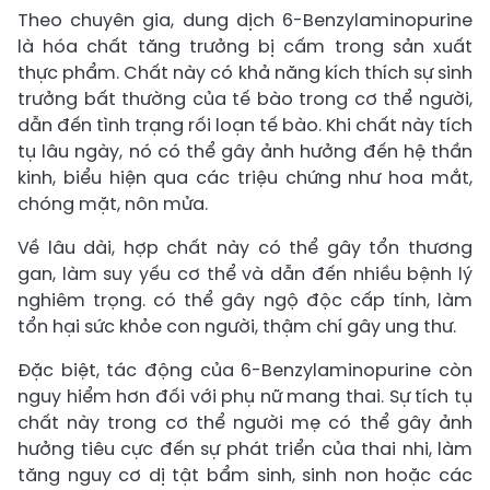
Theo chuyên gia, dung dịch 6-Benzylaminopurine
là hóa chất tăng trưởng bị cấm trong sản xuất
thực phẩm. Chất này có khả năng kích thích sự sinh
trưởng bất thường của tế bào trong cơ thể người,
dẫn đến tình trạng rối loạn tế bào. Khi chất này tích
tụ lâu ngày, nó có thể gây ảnh hưởng đến hệ thần
kinh, biểu hiện qua các triệu chứng như hoa mắt,
chóng mặt, nôn mửa.
Về lâu dài, hợp chất này có thể gây tổn thương
gan, làm suy yếu cơ thể và dẫn đến nhiều bệnh lý
nghiêm trọng. có thể gây ngộ độc cấp tính, làm
tổn hại sức khỏe con người, thậm chí gây ung thư.
Đặc biệt, tác động của 6-Benzylaminopurine còn
nguy hiểm hơn đối với phụ nữ mang thai. Sự tích tụ
chất này trong cơ thể người mẹ có thể gây ảnh
hưởng tiêu cực đến sự phát triển của thai nhi, làm
tăng nguy cơ dị tật bẩm sinh, sinh non hoặc các