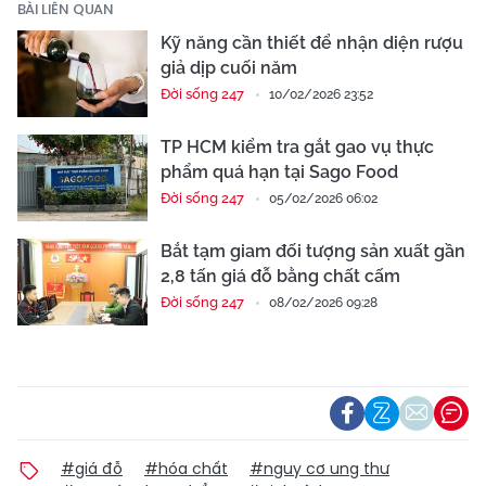
BÀI LIÊN QUAN
Kỹ năng cần thiết để nhận diện rượu
giả dịp cuối năm
Đời sống 247
10/02/2026 23:52
TP HCM kiểm tra gắt gao vụ thực
phẩm quá hạn tại Sago Food
Đời sống 247
05/02/2026 06:02
Bắt tạm giam đối tượng sản xuất gần
2,8 tấn giá đỗ bằng chất cấm
Đời sống 247
08/02/2026 09:28
#giá đỗ
#hóa chất
#nguy cơ ung thư