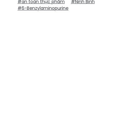
#an toàn thực phẩm
#Ninh Bình
#6-Benzylaminopurine