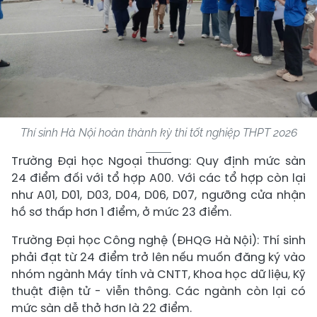
Thí sinh Hà Nội hoàn thành kỳ thi tốt nghiệp THPT 2026
Trường Đại học Ngoại thương: Quy định mức sàn
24 điểm đối với tổ hợp A00. Với các tổ hợp còn lại
như A01, D01, D03, D04, D06, D07, ngưỡng cửa nhận
hồ sơ thấp hơn 1 điểm, ở mức 23 điểm.
Trường Đại học Công nghệ (ĐHQG Hà Nội): Thí sinh
phải đạt từ 24 điểm trở lên nếu muốn đăng ký vào
nhóm ngành Máy tính và CNTT, Khoa học dữ liệu, Kỹ
thuật điện tử - viễn thông. Các ngành còn lại có
mức sàn dễ thở hơn là 22 điểm.