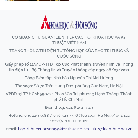
CƠ QUAN CHỦ QUẢN:
LIÊN HIỆP CÁC HỘI KHOA HỌC VÀ KỸ
THUẬT VIỆT NAM
TRANG THÔNG TIN ĐIỆN TỬ TỔNG HỢP CỦA BÁO TRI THỨC VÀ
CUỘC SỐNG
Giấy phép số 113/GP-TTĐT do Cục Phát thanh, truyền hình và Thông
tin điện tử - Bộ Thông tin và Truyền thông cấp ngày 08/07/2021
Tổng Biên tập:
Nhà báo Nguyễn Thị Mai Hương
Tòa soạn:
Số 70 Trần Hưng Đạo, phường Cửa Nam, Hà Nội
VPĐD tại TP.HCM:
590/24 Phan Văn Trị, phường Hạnh Thông, Thành
phố Hồ Chí Minh
Điện thoại:
024 6 254 3519
Hotline:
035 249 5588 / 096 523 7756 (Toà soạn Hà Nội) / 091 122
1222 (VPĐD TPHCM)
Email:
baotrithuccuocsong@kienthuc.net.vn
-
tkts@kienthuc.net.vn