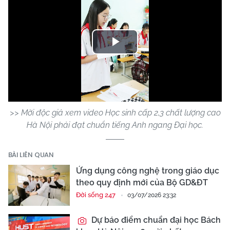
Play
Video
>> Mời độc giả xem video Học sinh cấp 2,3 chất lượng cao
Hà Nội phải đạt chuẩn tiếng Anh ngang Đại học.
BÀI LIÊN QUAN
Ứng dụng công nghệ trong giáo dục
theo quy định mới của Bộ GD&ĐT
Đời sống 247
03/07/2026 23:32
Dự báo điểm chuẩn đại học Bách