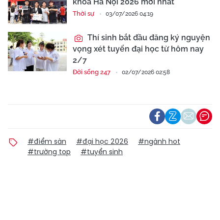
khoa Hà Nội 2026 mới nhất
Thời sự
03/07/2026 04:19
Thí sinh bắt đầu đăng ký nguyện
vọng xét tuyển đại học từ hôm nay
2/7
Đời sống 247
02/07/2026 02:58
#điểm sàn
#đại học 2026
#ngành hot
#trường top
#tuyển sinh