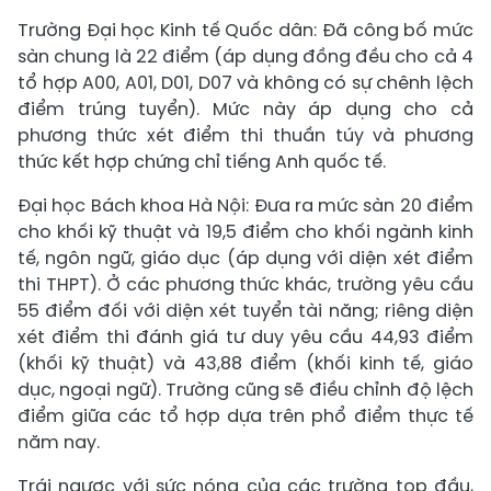
Trường Đại học Kinh tế Quốc dân: Đã công bố mức
sàn chung là 22 điểm (áp dụng đồng đều cho cả 4
tổ hợp A00, A01, D01, D07 và không có sự chênh lệch
điểm trúng tuyển). Mức này áp dụng cho cả
phương thức xét điểm thi thuần túy và phương
thức kết hợp chứng chỉ tiếng Anh quốc tế.
Đại học Bách khoa Hà Nội: Đưa ra mức sàn 20 điểm
cho khối kỹ thuật và 19,5 điểm cho khối ngành kinh
tế, ngôn ngữ, giáo dục (áp dụng với diện xét điểm
thi THPT). Ở các phương thức khác, trường yêu cầu
55 điểm đối với diện xét tuyển tài năng; riêng diện
xét điểm thi đánh giá tư duy yêu cầu 44,93 điểm
(khối kỹ thuật) và 43,88 điểm (khối kinh tế, giáo
dục, ngoại ngữ). Trường cũng sẽ điều chỉnh độ lệch
điểm giữa các tổ hợp dựa trên phổ điểm thực tế
năm nay.
Trái ngược với sức nóng của các trường top đầu,