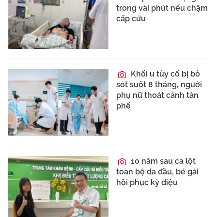
trong vài phút nếu chậm
cấp cứu
Khối u tủy cổ bị bỏ
sót suốt 8 tháng, người
phụ nữ thoát cảnh tàn
phế
10 năm sau ca lột
toàn bộ da đầu, bé gái
hồi phục kỳ diệu