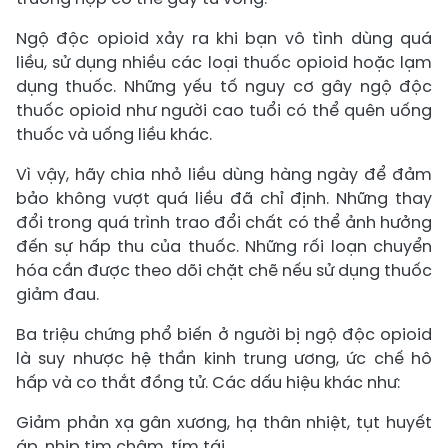
Ngộ độc opioid xảy ra khi bạn vô tình dùng quá
liều, sử dụng nhiều các loại thuốc opioid hoặc lạm
dụng thuốc. Những yếu tố nguy cơ gây ngộ độc
thuốc opioid như người cao tuổi có thể quên uống
thuốc và uống liều khác.
Vì vậy, hãy chia nhỏ liều dùng hàng ngày để đảm
bảo không vượt quá liều đã chỉ định. Những thay
đổi trong quá trình trao đổi chất có thể ảnh hưởng
đến sự hấp thu của thuốc. Những rối loạn chuyển
hóa cần được theo dõi chặt chẽ nếu sử dụng thuốc
giảm đau.
Ba triệu chứng phổ biến ở người bị ngộ độc opioid
là suy nhược hệ thần kinh trung ương, ức chế hô
hấp và co thắt đồng tử. Các dấu hiệu khác như:
Giảm phản xạ gân xương, hạ thân nhiệt, tụt huyết
áp, nhịp tim chậm, tím tái.