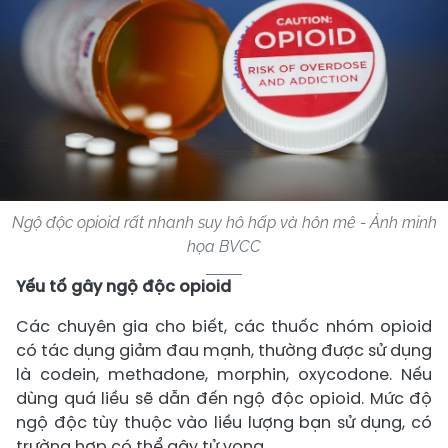
Ngộ độc opioid rất nhanh suy hô hấp và hôn mê - Ảnh minh
họa BVCC
Yếu tố gây ngộ độc opioid
Các chuyên gia cho biết, các thuốc nhóm opioid
có tác dụng giảm đau mạnh, thường được sử dụng
là codein, methadone, morphin, oxycodone. Nếu
dùng quá liều sẽ dẫn đến ngộ độc opioid. Mức độ
ngộ độc tùy thuộc vào liều lượng bạn sử dụng, có
trường hợp có thể gây tử vong.