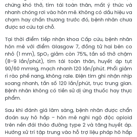
chứng khó thở, tím tái toàn thân, mất ý thức và
nhanh chóng rơi vào hôn mê. Không có dấu hiệu va
chạm hay chấn thương trước đó, bệnh nhân chưa
được sơ cứu tại chỗ.
Tại thời điểm tiếp nhận khoa Cấp cứu, bệnh nhân
hôn mê với điểm Glasgow 7, đồng tử hai bên co
nhỏ (1 mm), SpO₂ giảm còn 75%, tần số thở chậm
(8–9 lần/phút), tím tái toàn thân, huyết áp tụt
90/60 mmHg, mạch nhanh 120 lần/phút. Phổi giảm
rì rào phế nang, không rale. Điện tim ghi nhận nhịp
xoang nhanh, tần số 120 lần/phút, trục trung gian.
Bệnh nhân không có tiền sử dị ứng thuốc hay thực
phẩm.
Sau khi đánh giá lâm sàng, bệnh nhân được chẩn
đoán suy hô hấp – hôn mê nghi ngộ độc opioid
trên nền đái tháo đường type 2 và tăng huyết áp.
Hướng xử trí tập trung vào hỗ trợ liệu pháp hô hấp