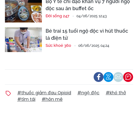
Bộ Y tế chỉ đạo khẩn vụ 7 người ngộ
độc sau ăn buffet ốc
Đời sống 247
04/06/2025 12:43
Bé trai 15 tuổi ngộ độc vì hút thuốc
lá điện tử
Sức khoẻ 360
06/06/2025 04:24
#thuốc giảm đau Opioid
#ngộ độc
#khó thở
#tím tái
#hôn mê