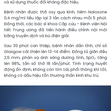
và sử dụng thuốc đối kháng đặc hiệu.
Bệnh nhân được thở oxy qua kính, tiêm Naloxone
0,4 mg/ml liều lặp lại 3 lần cách nhau mỗi 5 phút.
Đồng thời, các bác sĩ khoa Cấp cứu – Bệnh viện Nội
tiết Trung ương đã tiến hành điều chỉnh nội môi
bằng truyền dịch và bù điện giải.
Sau 30 phút can thiệp, bệnh nhân dần tỉnh, chỉ số
Glasgow cải thiện lên 13–14 điểm. Đồng tử giãn đều
2,5 mm, phản xạ ánh sáng dương tính, SpO₂ tăng
lên 98%, tần số thở 18 lần/phút. Tình trạng huyết
động ổn định, không còn tím tái, phổi thông khí tốt,
không có dấu hiệu tổn thương thần kinh khu trú.