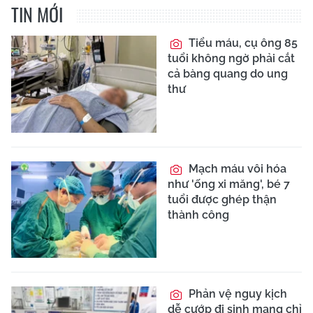
TIN MỚI
Tiểu máu, cụ ông 85
tuổi không ngờ phải cắt
cả bàng quang do ung
thư
Mạch máu vôi hóa
như 'ống xi măng', bé 7
tuổi được ghép thận
thành công
Phản vệ nguy kịch
dễ cướp đi sinh mạng chỉ