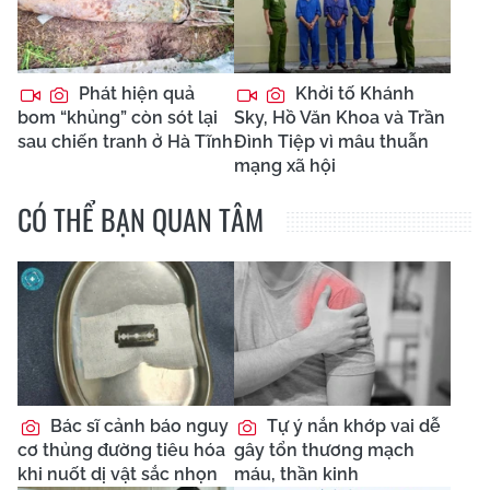
Phát hiện quả
Khởi tố Khánh
bom “khủng” còn sót lại
Sky, Hồ Văn Khoa và Trần
sau chiến tranh ở Hà Tĩnh
Đình Tiệp vì mâu thuẫn
mạng xã hội
CÓ THỂ BẠN QUAN TÂM
Bác sĩ cảnh báo nguy
Tự ý nắn khớp vai dễ
cơ thủng đường tiêu hóa
gây tổn thương mạch
khi nuốt dị vật sắc nhọn
máu, thần kinh