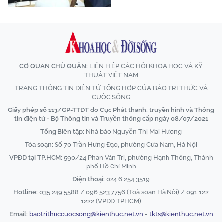
CƠ QUAN CHỦ QUẢN:
LIÊN HIỆP CÁC HỘI KHOA HỌC VÀ KỸ
THUẬT VIỆT NAM
TRANG THÔNG TIN ĐIỆN TỬ TỔNG HỢP CỦA BÁO TRI THỨC VÀ
CUỘC SỐNG
Giấy phép số 113/GP-TTĐT do Cục Phát thanh, truyền hình và Thông
tin điện tử - Bộ Thông tin và Truyền thông cấp ngày 08/07/2021
Tổng Biên tập:
Nhà báo Nguyễn Thị Mai Hương
Tòa soạn:
Số 70 Trần Hưng Đạo, phường Cửa Nam, Hà Nội
VPĐD tại TP.HCM:
590/24 Phan Văn Trị, phường Hạnh Thông, Thành
phố Hồ Chí Minh
Điện thoại:
024 6 254 3519
Hotline:
035 249 5588 / 096 523 7756 (Toà soạn Hà Nội) / 091 122
1222 (VPĐD TPHCM)
Email:
baotrithuccuocsong@kienthuc.net.vn
-
tkts@kienthuc.net.vn