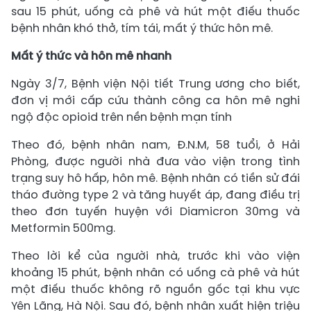
sau 15 phút, uống cà phê và hút một điếu thuốc
bệnh nhân khó thở, tím tái, mất ý thức hôn mê.
Mất ý thức và hôn mê nhanh
Ngày 3/7, Bệnh viện Nội tiết Trung ương cho biết,
đơn vị mới cấp cứu thành công ca hôn mê nghi
ngộ độc opioid trên nền bệnh mạn tính
Theo đó, bệnh nhân nam, Đ.N.M, 58 tuổi, ở Hải
Phòng, được người nhà đưa vào viện trong tình
trạng suy hô hấp, hôn mê. Bệnh nhân có tiền sử đái
tháo đường type 2 và tăng huyết áp, đang điều trị
theo đơn tuyến huyện với Diamicron 30mg và
Metformin 500mg.
Theo lời kể của người nhà, trước khi vào viện
khoảng 15 phút, bệnh nhân có uống cà phê và hút
một điếu thuốc không rõ nguồn gốc tại khu vực
Yên Lãng, Hà Nội. Sau đó, bệnh nhân xuất hiện triệu