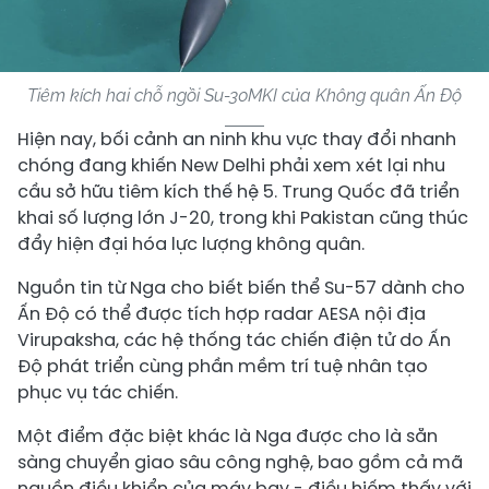
Tiêm kích hai chỗ ngồi Su-30MKI của Không quân Ấn Độ
Hiện nay, bối cảnh an ninh khu vực thay đổi nhanh
chóng đang khiến New Delhi phải xem xét lại nhu
cầu sở hữu tiêm kích thế hệ 5. Trung Quốc đã triển
khai số lượng lớn J-20, trong khi Pakistan cũng thúc
đẩy hiện đại hóa lực lượng không quân.
Nguồn tin từ Nga cho biết biến thể Su-57 dành cho
Ấn Độ có thể được tích hợp radar AESA nội địa
Virupaksha, các hệ thống tác chiến điện tử do Ấn
Độ phát triển cùng phần mềm trí tuệ nhân tạo
phục vụ tác chiến.
Một điểm đặc biệt khác là Nga được cho là sẵn
sàng chuyển giao sâu công nghệ, bao gồm cả mã
nguồn điều khiển của máy bay - điều hiếm thấy với