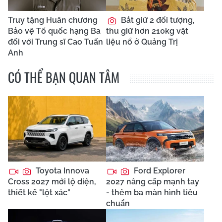
Truy tặng Huân chương
Bắt giữ 2 đối tượng,
Bảo vệ Tổ quốc hạng Ba
thu giữ hơn 210kg vật
đối với Trung sĩ Cao Tuấn
liệu nổ ở Quảng Trị
Anh
CÓ THỂ BẠN QUAN TÂM
Toyota Innova
Ford Explorer
Cross 2027 mới lộ diện,
2027 nâng cấp mạnh tay
thiết kế "lột xác"
- thêm ba màn hình tiêu
chuẩn