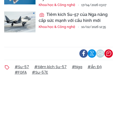
Khoa học & Công nghệ
17/04/2026 03:07
Tiêm kích Su-57 của Nga nâng
cấp sức mạnh với cấu hình mới
Khoa học & Công nghệ
10/02/2026 12:35
#Su-57
#tiêm kích Su-57
#Nga
#Ấn Độ
#FGFA
#Su-57E