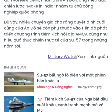
dẫn với New Delhi, nhất là khi Ấn Độ đang theo đuổi
chiến lược “Make in India” nhằm tự chủ công
nghiệp quốc phòng.
Dù vậy, nhiều chuyên gia cho rằng quyết định cuối
cùng của Ấn Độ sẽ còn phụ thuộc vào tiến độ phát
triển chương trình tiêm kích nội địa AMCA cũng như
hiệu quả thực chiến thực tế của Su-57 trong những
năm tới.
Military Watch
Xem link nguồn
BÀI LIÊN QUAN
Su-57 bất ngờ lộ diện với một phiên
bản khác lạ
Khoa học & Công nghệ
18/05/2026 13:23
Tiêm kích Su-57 của Nga bắt đầu
xuất khẩu, cạnh tranh mạnh mẽ với
Mỹ