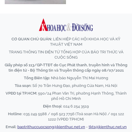
CƠ QUAN CHỦ QUẢN:
LIÊN HIỆP CÁC HỘI KHOA HỌC VÀ KỸ
THUẬT VIỆT NAM
TRANG THÔNG TIN ĐIỆN TỬ TỔNG HỢP CỦA BÁO TRI THỨC VÀ
CUỘC SỐNG
Giấy phép số 113/GP-TTĐT do Cục Phát thanh, truyền hình và Thông
tin điện tử - Bộ Thông tin và Truyền thông cấp ngày 08/07/2021
Tổng Biên tập:
Nhà báo Nguyễn Thị Mai Hương
Tòa soạn:
Số 70 Trần Hưng Đạo, phường Cửa Nam, Hà Nội
VPĐD tại TP.HCM:
590/24 Phan Văn Trị, phường Hạnh Thông, Thành
phố Hồ Chí Minh
Điện thoại:
024 6 254 3519
Hotline:
035 249 5588 / 096 523 7756 (Toà soạn Hà Nội) / 091 122
1222 (VPĐD TPHCM)
Email:
baotrithuccuocsong@kienthuc.net.vn
-
tkts@kienthuc.net.vn