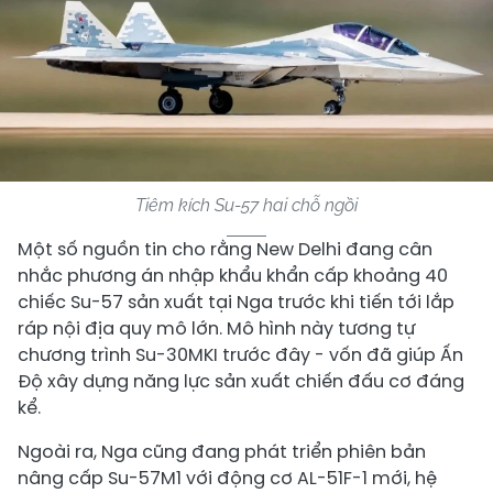
Tiêm kích Su-57 hai chỗ ngồi
Một số nguồn tin cho rằng New Delhi đang cân
nhắc phương án nhập khẩu khẩn cấp khoảng 40
chiếc Su-57 sản xuất tại Nga trước khi tiến tới lắp
ráp nội địa quy mô lớn. Mô hình này tương tự
chương trình Su-30MKI trước đây - vốn đã giúp Ấn
Độ xây dựng năng lực sản xuất chiến đấu cơ đáng
kể.
Ngoài ra, Nga cũng đang phát triển phiên bản
nâng cấp Su-57M1 với động cơ AL-51F-1 mới, hệ