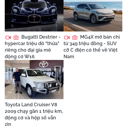
Bugatti Destrier -
MG4X mở bán chỉ
hypercar triệu đô "thửa"
từ 349 triệu đồng - SUV
riêng cho đại gia mê
cỡ C điện có thể về Việt
động cơ W16
Nam
Toyota Land Cruiser V8
2009 chạy gần 1 triệu km,
động cơ và hộp số vẫn
zin