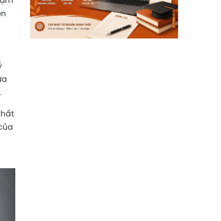
phạm
ên
ý
ữa
.
nhất
 của