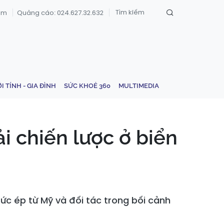
om
Quảng cáo: 024.627.32.632
ỚI TÍNH - GIA ĐÌNH
SỨC KHOẺ 360
MULTIMEDIA
i chiến lược ở biển
ức ép từ Mỹ và đối tác trong bối cảnh