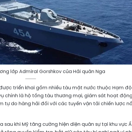
ơng lớp Admiral Gorshkov của Hải quân Nga
g được triển khai gồm nhiều tàu mặt nước thuộc Hạm độ
vụ chính là hộ tống tàu thương mại, giám sát hoạt độn
 tự do hàng hải đối với các tuyến vận tải chiến lược nố
 sau khi Mỹ tăng cường hiện diện quân sự tại khu vực 