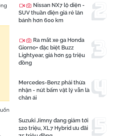
Nissan NX7 lộ diện -
ờng
SUV thuần điện giá rẻ lăn
bánh hơn 600 km
Ra mắt xe ga Honda
Giorno+ đặc biệt Buzz
Lightyear, giá hơn 59 triệu
đồng
Mercedes-Benz phải thừa
nhận - nút bấm vật lý vẫn là
chân ái
guồn
Suzuki Jimny đang giảm tới
120 triệu, XL7 Hybrid ưu đãi
75 triệu đồng