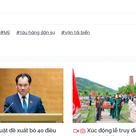
#Mỹ
#tàu hàng dân sự
#vận tải biển
uật đề xuất bỏ 40 điều
Xúc động lễ truy đi