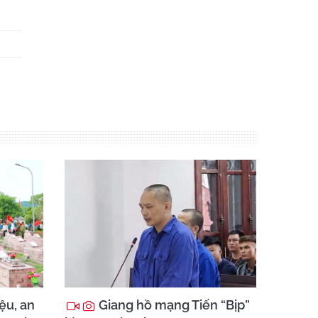
ệu, an
Giang hồ mạng Tiến “Bịp”