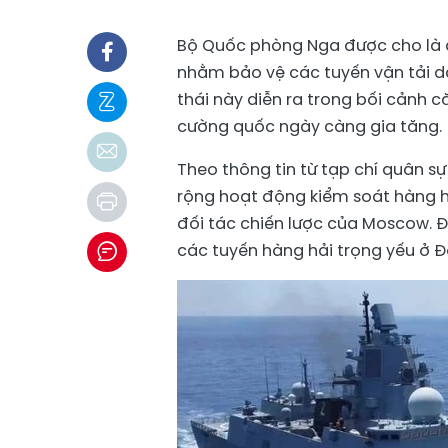
Bộ Quốc phòng Nga được cho là đã
nhằm bảo vệ các tuyến vận tải d
thái này diễn ra trong bối cảnh c
cường quốc ngày càng gia tăng.
Theo thông tin từ tạp chí quân 
rộng hoạt động kiểm soát hàng hả
đối tác chiến lược của Moscow. Đ
các tuyến hàng hải trọng yếu ở Đ