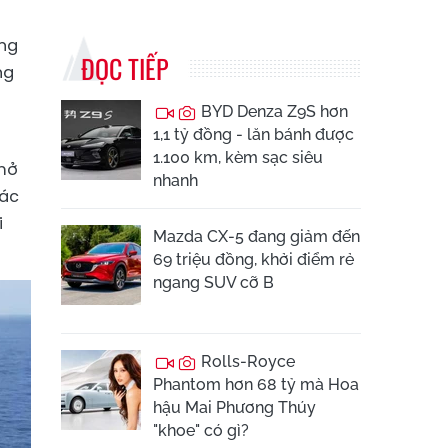
ông
ĐỌC TIẾP
ng
BYD Denza Z9S hơn
1,1 tỷ đồng - lăn bánh được
1.100 km, kèm sạc siêu
 mở
nhanh
các
i
Mazda CX-5 đang giảm đến
69 triệu đồng, khởi điểm rẻ
ngang SUV cỡ B
Rolls-Royce
Phantom hơn 68 tỷ mà Hoa
hậu Mai Phương Thúy
"khoe" có gì?