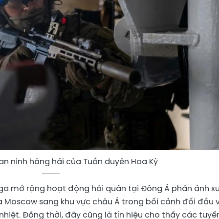
an ninh hàng hải của Tuần duyên Hoa Kỳ
Nga mở rộng hoạt động hải quân tại Đông Á phản ánh x
a Moscow sang khu vực châu Á trong bối cảnh đối đầu v
hiệt. Đồng thời, đây cũng là tín hiệu cho thấy các tuyế