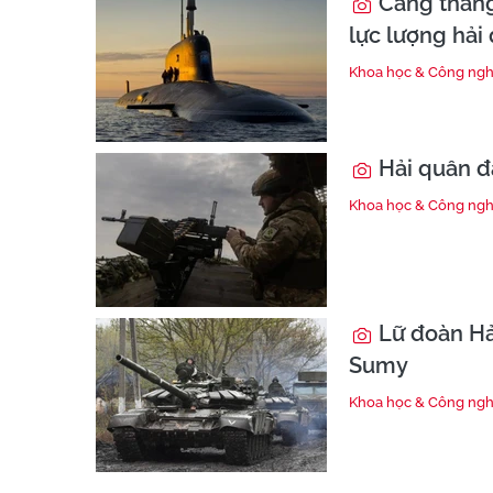
Căng thẳng
lực lượng hải
Khoa học & Công ng
Hải quân đ
Khoa học & Công ng
Lữ đoàn Hả
Sumy
Khoa học & Công ng