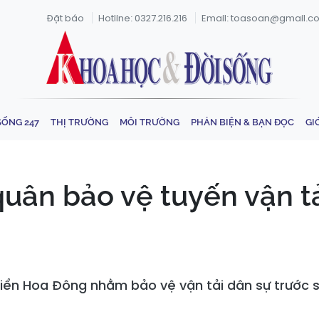
Đặt báo
Hotline: 0327.216.216
Email: toasoan@gmail.c
SỐNG 247
THỊ TRƯỜNG
MÔI TRƯỜNG
PHẢN BIỆN & BẠN ĐỌC
GI
quân bảo vệ tuyến vận tả
biển Hoa Đông nhằm bảo vệ vận tải dân sự trước s