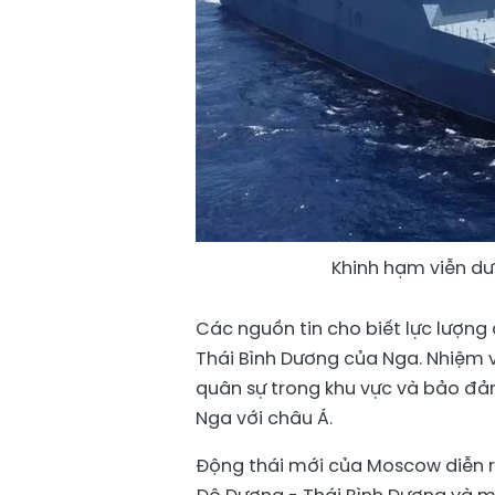
Khinh hạm viễn dư
Các nguồn tin cho biết lực lượn
Thái Bình Dương của Nga. Nhiệm 
quân sự trong khu vực và bảo đảm
Nga với châu Á.
Động thái mới của Moscow diễn ra