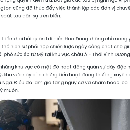
 rộng quyền kiểm tra, bắt giữ các tàu bị nghi ngờ vi 
ngton cũng đã thúc đẩy việc thành lập các đơn vị chuy
soát tàu dân sự trên biển.
a triển khai hải quân tới biển Hoa Đông không chỉ mang 
 thể hiện sự phối hợp chiến lược ngày càng chặt chẽ gi
 phó sức ép từ Mỹ tại khu vực châu Á - Thái Bình Dương
 những khu vực có mật độ hoạt động quân sự dày đặc 
 Mỹ, khu vực này còn chứng kiến hoạt động thường xuyên
à Nga. Điều đó làm gia tăng nguy cơ va chạm hoặc leo
 ý muốn.