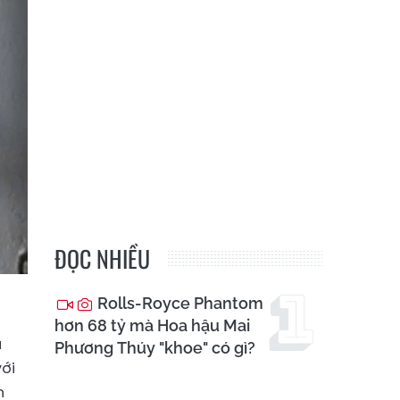
ĐỌC NHIỀU
Rolls-Royce Phantom
hơn 68 tỷ mà Hoa hậu Mai
u
Phương Thúy "khoe" có gì?
ới
n