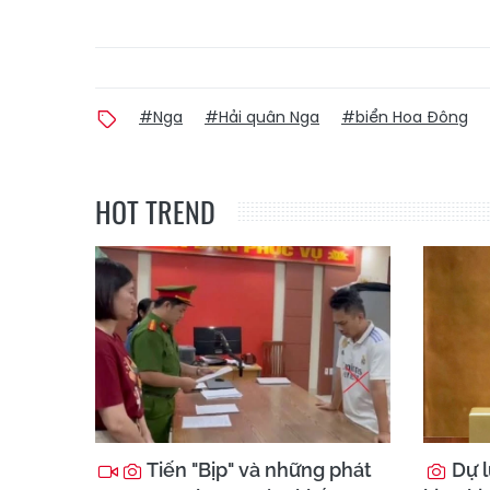
#Nga
#Hải quân Nga
#biển Hoa Đông
HOT TREND
Tiến "Bịp" và những phát
Dự l