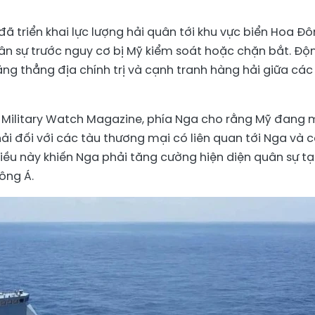
 triển khai lực lượng hải quân tới khu vực biển Hoa Đ
ân sự trước nguy cơ bị Mỹ kiểm soát hoặc chặn bắt. Độ
ăng thẳng địa chính trị và cạnh tranh hàng hải giữa các
sự Military Watch Magazine, phía Nga cho rằng Mỹ đang
i đối với các tàu thương mại có liên quan tới Nga và 
iều này khiến Nga phải tăng cường hiện diện quân sự tạ
ông Á.