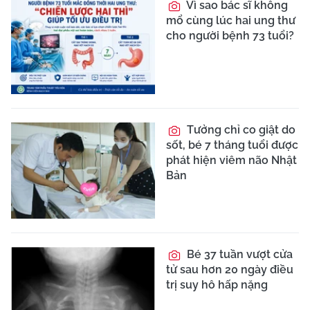
Vì sao bác sĩ không
mổ cùng lúc hai ung thư
cho người bệnh 73 tuổi?
Tưởng chỉ co giật do
sốt, bé 7 tháng tuổi được
phát hiện viêm não Nhật
Bản
Bé 37 tuần vượt cửa
tử sau hơn 20 ngày điều
trị suy hô hấp nặng