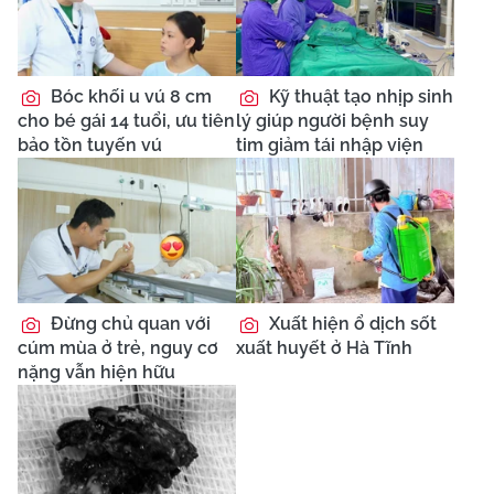
Bóc khối u vú 8 cm
Kỹ thuật tạo nhịp sinh
cho bé gái 14 tuổi, ưu tiên
lý giúp người bệnh suy
bảo tồn tuyến vú
tim giảm tái nhập viện
Đừng chủ quan với
Xuất hiện ổ dịch sốt
cúm mùa ở trẻ, nguy cơ
xuất huyết ở Hà Tĩnh
nặng vẫn hiện hữu