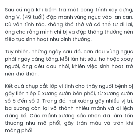
Sau cú ngã khi kiểm tra một công trình xây dựng,
ông V. (49 tuổi) đập mạnh vùng ngực vào lan can.
Dù vẫn tỉnh táo, không khó thở và có thể tự đi lại,
ông cho rằng mình chỉ bị va đập thông thường nên
tiếp tục sinh hoạt như bình thường.
Tuy nhiên, những ngày sau đó, cơn đau vùng ngực
phải ngày càng tăng. Mỗi lần hít sâu, ho hoặc xoay
người, ông đều đau nhói, khiến việc sinh hoạt trở
nên khó khăn.
Kết quả chụp cắt lớp vi tính cho thấy người bệnh bị
gãy liên tiếp 5 xương sườn bên phải, từ xương sườn
số 5 đến số 9. Trong đó, hai xương gãy nhiều vị trí,
ba xương còn lại vỡ thành nhiều mảnh và di lệch
đáng kể. Các mảnh xương sắc nhọn đã làm tổn
thương nhu mô phổi, gây tràn máu và tràn khí
màng phổi.