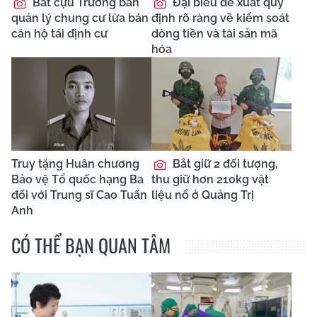
Bắt cựu Trưởng ban
Đại biểu đề xuất quy
quản lý chung cư lừa bán
định rõ ràng về kiểm soát
căn hộ tái định cư
dòng tiền và tài sản mã
hóa
Truy tặng Huân chương
Bắt giữ 2 đối tượng,
Bảo vệ Tổ quốc hạng Ba
thu giữ hơn 210kg vật
đối với Trung sĩ Cao Tuấn
liệu nổ ở Quảng Trị
Anh
CÓ THỂ BẠN QUAN TÂM