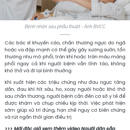
Bệnh nhân sau phẫu thuật - Ảnh BVCC
Các bác sĩ khuyến cáo, chấn thương ngực do ngã
hoặc va đập mạnh có thể gây gãy xương sườn, tổn
thương nhu mô phổi, tràn khí hoặc tràn máu màng
phổi ngay cả khi người bệnh vẫn tỉnh táo, không
khó thở và đi lại bình thường.
Khi xuất hiện các triệu chứng như đau ngực tăng
dần, đau khi hít sâu, ho, xoay người hoặc khó thở
sau chấn thương, người bệnh cần đến cơ sở y tế để
được khám và chụp chiếu kịp thời. Việc phát hiện
sớm giúp xử trí đúng, hạn chế nguy cơ biến chứng
và rút ngắn thời gian điều trị.
>>>
Mời độc giả xem thêm video Người dân sắp