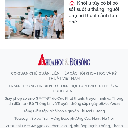
Khối u tủy cổ bị bỏ
sót suốt 8 tháng, người
phụ nữ thoát cảnh tàn
phế
CƠ QUAN CHỦ QUẢN:
LIÊN HIỆP CÁC HỘI KHOA HỌC VÀ KỸ
THUẬT VIỆT NAM
TRANG THÔNG TIN ĐIỆN TỬ TỔNG HỢP CỦA BÁO TRI THỨC VÀ
CUỘC SỐNG
Giấy phép số 113/GP-TTĐT do Cục Phát thanh, truyền hình và Thông
tin điện tử - Bộ Thông tin và Truyền thông cấp ngày 08/07/2021
Tổng Biên tập:
Nhà báo Nguyễn Thị Mai Hương
Tòa soạn:
Số 70 Trần Hưng Đạo, phường Cửa Nam, Hà Nội
VPĐD tại TP.HCM:
590/24 Phan Văn Trị, phường Hạnh Thông, Thành