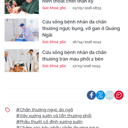
niên thoát chết thần kỳ
Sức khoẻ 360
03/05/2026 08:55
Cứu sống bệnh nhân đa chấn
thương ngực bụng, vỡ gan ở Quảng
Ngãi
Sức khoẻ 360
26/04/2026 00:52
Cứu sống bệnh nhân đa chấn
thương tràn máu phổi 2 bên
Sức khoẻ 360
27/03/2026 02:59
#Chấn thương ngực do ngã
#Gãy xương sườn và tổn thương phổi
#Phẫu thuật cố định xương sườn
#Chăm sóc hậu phẫu chấn thương ngực