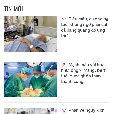
TIN MỚI
Tiểu máu, cụ ông 85
tuổi không ngờ phải cắt
cả bàng quang do ung
thư
Mạch máu vôi hóa
như 'ống xi măng', bé 7
tuổi được ghép thận
thành công
Phản vệ nguy kịch