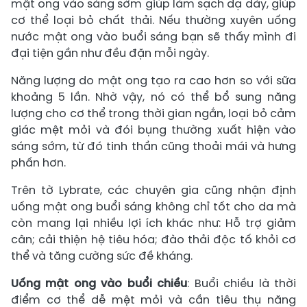
mật ong vào sáng sớm giúp làm sạch dạ dày, giúp
cơ thể loại bỏ chất thải. Nếu thường xuyên uống
nước mật ong vào buổi sáng bạn sẽ thấy mình đi
đại tiện gần như đều đặn mỗi ngày.
Năng lượng do mật ong tạo ra cao hơn so với sữa
khoảng 5 lần. Nhờ vậy, nó có thể bổ sung năng
lượng cho cơ thể trong thời gian ngắn, loại bỏ cảm
giác mệt mỏi và đói bụng thường xuất hiện vào
sáng sớm, từ đó tinh thần cũng thoải mái và hưng
phấn hơn.
Trên tờ Lybrate, các chuyên gia cũng nhận định
uống mật ong buổi sáng không chỉ tốt cho da mà
còn mang lại nhiều lợi ích khác như: Hỗ trợ giảm
cân; cải thiện hệ tiêu hóa; đào thải độc tố khỏi cơ
thể và tăng cường sức đề kháng.
Uống mật ong vào buổi chiều
: Buổi chiều là thời
điểm cơ thể dễ mệt mỏi và cần tiêu thụ năng