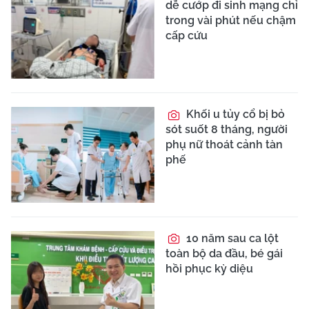
dễ cướp đi sinh mạng chỉ
trong vài phút nếu chậm
cấp cứu
Khối u tủy cổ bị bỏ
sót suốt 8 tháng, người
phụ nữ thoát cảnh tàn
phế
10 năm sau ca lột
toàn bộ da đầu, bé gái
hồi phục kỳ diệu