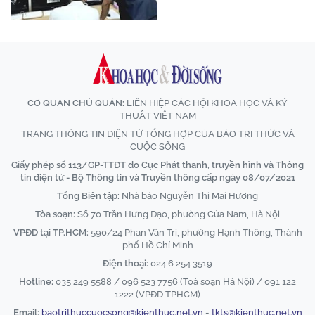
CƠ QUAN CHỦ QUẢN:
LIÊN HIỆP CÁC HỘI KHOA HỌC VÀ KỸ
THUẬT VIỆT NAM
TRANG THÔNG TIN ĐIỆN TỬ TỔNG HỢP CỦA BÁO TRI THỨC VÀ
CUỘC SỐNG
Giấy phép số 113/GP-TTĐT do Cục Phát thanh, truyền hình và Thông
tin điện tử - Bộ Thông tin và Truyền thông cấp ngày 08/07/2021
Tổng Biên tập:
Nhà báo Nguyễn Thị Mai Hương
Tòa soạn:
Số 70 Trần Hưng Đạo, phường Cửa Nam, Hà Nội
VPĐD tại TP.HCM:
590/24 Phan Văn Trị, phường Hạnh Thông, Thành
phố Hồ Chí Minh
Điện thoại:
024 6 254 3519
Hotline:
035 249 5588 / 096 523 7756 (Toà soạn Hà Nội) / 091 122
1222 (VPĐD TPHCM)
Email:
baotrithuccuocsong@kienthuc.net.vn
-
tkts@kienthuc.net.vn