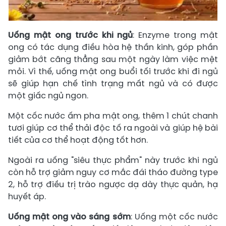
Uống mật ong trước khi ngủ
: Enzyme trong mật
ong có tác dụng điều hòa hệ thần kinh, góp phần
giảm bớt căng thẳng sau một ngày làm việc mệt
mỏi. Vì thế, uống mật ong buổi tối trước khi đi ngủ
sẽ giúp hạn chế tình trạng mất ngủ và có được
một giấc ngủ ngon.
Một cốc nước ấm pha mật ong, thêm 1 chút chanh
tươi giúp cơ thể thải độc tố ra ngoài và giúp hệ bài
tiết của cơ thể hoạt động tốt hơn.
Ngoài ra uống "siêu thực phẩm" này trước khi ngủ
còn hỗ trợ giảm nguy cơ mắc đái tháo đường type
2, hỗ trợ điều trị trào ngược dạ dày thực quản, hạ
huyết áp.
Uống mật ong vào sáng sớm
: Uống một cốc nước