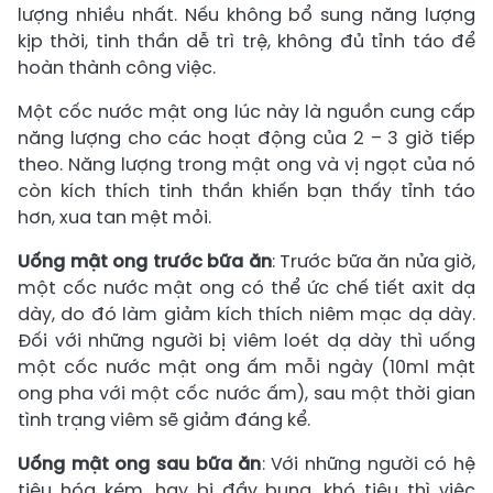
lượng nhiều nhất. Nếu không bổ sung năng lượng
kịp thời, tinh thần dễ trì trệ, không đủ tỉnh táo để
hoàn thành công việc.
Một cốc nước mật ong lúc này là nguồn cung cấp
năng lượng cho các hoạt động của 2 – 3 giờ tiếp
theo. Năng lượng trong mật ong và vị ngọt của nó
còn kích thích tinh thần khiến bạn thấy tỉnh táo
hơn, xua tan mệt mỏi.
Uống mật ong trước bữa ăn
: Trước bữa ăn nửa giờ,
một cốc nước mật ong có thể ức chế tiết axit dạ
dày, do đó làm giảm kích thích niêm mạc dạ dày.
Đối với những người bị viêm loét dạ dày thì uống
một cốc nước mật ong ấm mỗi ngày (10ml mật
ong pha với một cốc nước ấm), sau một thời gian
tình trạng viêm sẽ giảm đáng kể.
Uống mật ong sau bữa ăn
: Với những người có hệ
tiêu hóa kém, hay bị đầy bụng, khó tiêu thì việc