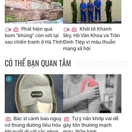
Phát hiện quả
Khởi tố Khánh
bom “khủng” còn sót lại
Sky, Hồ Văn Khoa và Trần
sau chiến tranh ở Hà Tĩnh
Đình Tiệp vì mâu thuẫn
mạng xã hội
CÓ THỂ BẠN QUAN TÂM
Bác sĩ cảnh báo nguy
Tự ý nắn khớp vai dễ
cơ thủng đường tiêu hóa
gây tổn thương mạch
khi nuốt dị vật sắc nhọn
máu, thần kinh