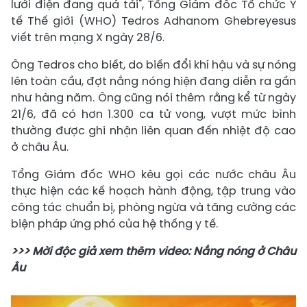
lưới điện đang quá tải", Tổng Giám đốc Tổ chức Y
tế Thế giới (WHO) Tedros Adhanom Ghebreyesus
viết trên mạng X ngày 28/6.
Ông Tedros cho biết, do biến đổi khí hậu và sự nóng
lên toàn cầu, đợt nắng nóng hiện đang diễn ra gần
như hàng năm. Ông cũng nói thêm rằng kể từ ngày
21/6, đã có hơn 1.300 ca tử vong, vượt mức bình
thường được ghi nhận liên quan đến nhiệt độ cao
ở châu Âu.
Tổng Giám đốc WHO kêu gọi các nước châu Âu
thực hiện các kế hoạch hành động, tập trung vào
công tác chuẩn bị, phòng ngừa và tăng cường các
biện pháp ứng phó của hệ thống y tế.
>>> Mời độc giả xem thêm video: Nắng nóng ở Châu
Âu