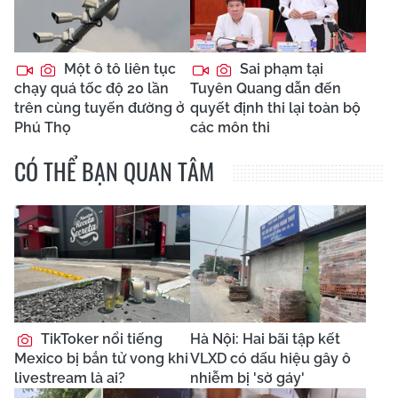
Một ô tô liên tục
Sai phạm tại
chạy quá tốc độ 20 lần
Tuyên Quang dẫn đến
trên cùng tuyến đường ở
quyết định thi lại toàn bộ
Phú Thọ
các môn thi
CÓ THỂ BẠN QUAN TÂM
TikToker nổi tiếng
Hà Nội: Hai bãi tập kết
Mexico bị bắn tử vong khi
VLXD có dấu hiệu gây ô
livestream là ai?
nhiễm bị 'sờ gáy'