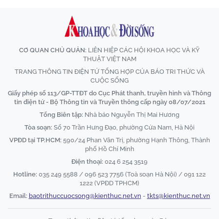
CƠ QUAN CHỦ QUẢN:
LIÊN HIỆP CÁC HỘI KHOA HỌC VÀ KỸ
THUẬT VIỆT NAM
TRANG THÔNG TIN ĐIỆN TỬ TỔNG HỢP CỦA BÁO TRI THỨC VÀ
CUỘC SỐNG
Giấy phép số 113/GP-TTĐT do Cục Phát thanh, truyền hình và Thông
tin điện tử - Bộ Thông tin và Truyền thông cấp ngày 08/07/2021
Tổng Biên tập:
Nhà báo Nguyễn Thị Mai Hương
Tòa soạn:
Số 70 Trần Hưng Đạo, phường Cửa Nam, Hà Nội
VPĐD tại TP.HCM:
590/24 Phan Văn Trị, phường Hạnh Thông, Thành
phố Hồ Chí Minh
Điện thoại:
024 6 254 3519
Hotline:
035 249 5588 / 096 523 7756 (Toà soạn Hà Nội) / 091 122
1222 (VPĐD TPHCM)
Email:
baotrithuccuocsong@kienthuc.net.vn
-
tkts@kienthuc.net.vn