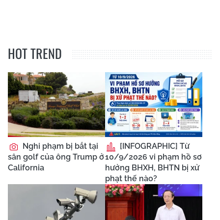
HOT TREND
Nghi phạm bị bắt tại
[INFOGRAPHIC] Từ
sân golf của ông Trump ở
10/9/2026 vi phạm hồ sơ
California
hưởng BHXH, BHTN bị xử
phạt thế nào?