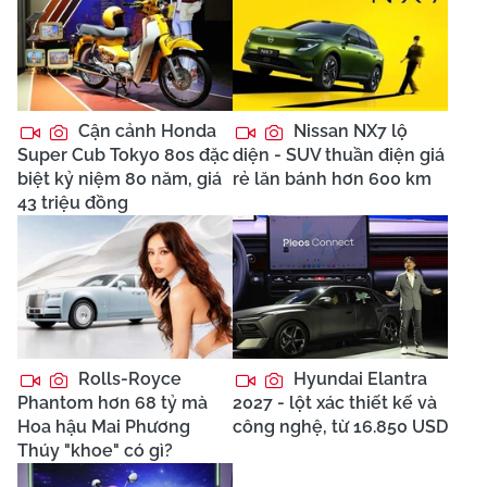
Cận cảnh Honda
Nissan NX7 lộ
Super Cub Tokyo 80s đặc
diện - SUV thuần điện giá
biệt kỷ niệm 80 năm, giá
rẻ lăn bánh hơn 600 km
43 triệu đồng
Rolls-Royce
Hyundai Elantra
Phantom hơn 68 tỷ mà
2027 - lột xác thiết kế và
Hoa hậu Mai Phương
công nghệ, từ 16.850 USD
Thúy "khoe" có gì?