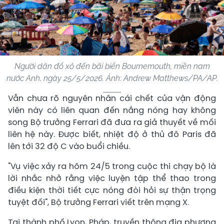
Người dân đổ xô đến bãi biển Bournemouth, miền nam
nước Anh, ngày 25/5/2026. Ảnh: Andrew Matthews/PA/AP.
Vẫn chưa rõ nguyên nhân cái chết của vận động
viên này có liên quan đến nắng nóng hay không
song Bộ trưởng Ferrari đã đưa ra giả thuyết về mối
liên hệ này. Được biết, nhiệt độ ở thủ đô Paris đã
lên tới 32 độ C vào buổi chiều.
"Vụ việc xảy ra hôm 24/5 trong cuộc thi chạy bộ là
lời nhắc nhở rằng việc luyện tập thể thao trong
điều kiện thời tiết cực nóng đòi hỏi sự thận trọng
tuyệt đối", Bộ trưởng Ferrari viết trên mạng X.
Tại thành phố Lyon, Pháp, truyền thông địa phương