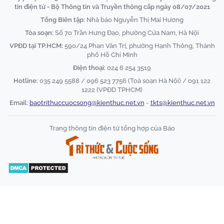
tin điện tử - Bộ Thông tin và Truyền thông cấp ngày 08/07/2021
Tổng Biên tập:
Nhà báo Nguyễn Thị Mai Hương
Tòa soạn:
Số 70 Trần Hưng Đạo, phường Cửa Nam, Hà Nội
VPĐD tại TP.HCM:
590/24 Phan Văn Trị, phường Hạnh Thông, Thành
phố Hồ Chí Minh
Điện thoại:
024 6 254 3519
Hotline:
035 249 5588 / 096 523 7756 (Toà soạn Hà Nội) / 091 122
1222 (VPĐD TPHCM)
Email:
baotrithuccuocsong@kienthuc.net.vn
-
tkts@kienthuc.net.vn
Trang thông tin điện tử tổng hợp của Báo