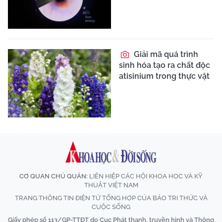
Giải mã quá trình
sinh hóa tạo ra chất độc
atisinium trong thực vật
CƠ QUAN CHỦ QUẢN:
LIÊN HIỆP CÁC HỘI KHOA HỌC VÀ KỸ
THUẬT VIỆT NAM
TRANG THÔNG TIN ĐIỆN TỬ TỔNG HỢP CỦA BÁO TRI THỨC VÀ
CUỘC SỐNG
Giấy phép số 113/GP-TTĐT do Cục Phát thanh, truyền hình và Thông