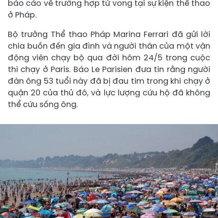
báo cáo về trường hợp tử vong tại sự kiện thể thao
ở Pháp.
Bộ trưởng Thể thao Pháp Marina Ferrari đã gửi lời
chia buồn đến gia đình và người thân của một vận
động viên chạy bộ qua đời hôm 24/5 trong cuộc
thi chạy ở Paris. Báo Le Parisien đưa tin rằng người
đàn ông 53 tuổi này đã bị đau tim trong khi chạy ở
quận 20 của thủ đô, và lực lượng cứu hộ đã không
thể cứu sống ông.