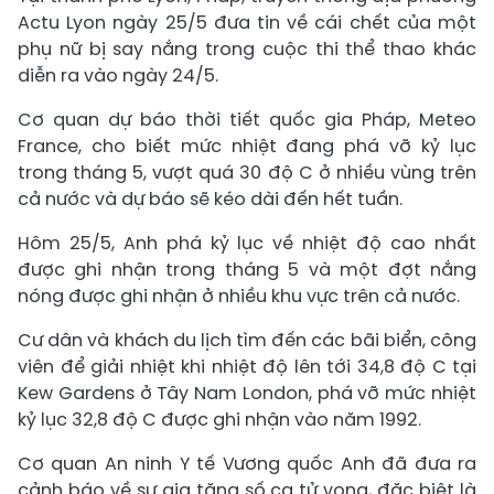
Actu Lyon ngày 25/5 đưa tin về cái chết của một
phụ nữ bị say nắng trong cuộc thi thể thao khác
diễn ra vào ngày 24/5.
Cơ quan dự báo thời tiết quốc gia Pháp, Meteo
France, cho biết mức nhiệt đang phá vỡ kỷ lục
trong tháng 5, vượt quá 30 độ C ở nhiều vùng trên
cả nước và dự báo sẽ kéo dài đến hết tuần.
Hôm 25/5, Anh phá kỷ lục về nhiệt độ cao nhất
được ghi nhận trong tháng 5 và một đợt nắng
nóng được ghi nhận ở nhiều khu vực trên cả nước.
Cư dân và khách du lịch tìm đến các bãi biển, công
viên để giải nhiệt khi nhiệt độ lên tới 34,8 độ C tại
Kew Gardens ở Tây Nam London, phá vỡ mức nhiệt
kỷ lục 32,8 độ C được ghi nhận vào năm 1992.
Cơ quan An ninh Y tế Vương quốc Anh đã đưa ra
cảnh báo về sự gia tăng số ca tử vong, đặc biệt là