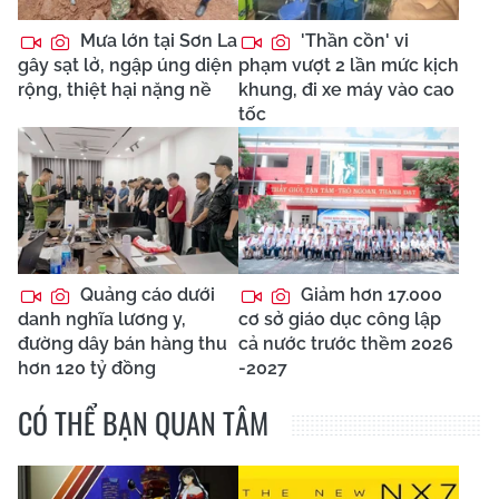
Mưa lớn tại Sơn La
'Thần cồn' vi
gây sạt lở, ngập úng diện
phạm vượt 2 lần mức kịch
rộng, thiệt hại nặng nề
khung, đi xe máy vào cao
tốc
Quảng cáo dưới
Giảm hơn 17.000
danh nghĩa lương y,
cơ sở giáo dục công lập
đường dây bán hàng thu
cả nước trước thềm 2026
hơn 120 tỷ đồng
-2027
CÓ THỂ BẠN QUAN TÂM