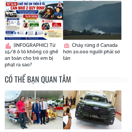
[INFOGRAPHIC] Từ
Cháy rừng ở Canada
15/8 ô tô không có ghế
hơn 20.000 người phải sơ
an toàn cho trẻ em bị
tán
phạt ra sao?
CÓ THỂ BẠN QUAN TÂM