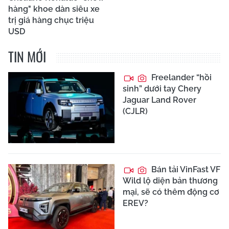
hàng" khoe dàn siêu xe
trị giá hàng chục triệu
USD
TIN MỚI
Freelander “hồi
sinh” dưới tay Chery
Jaguar Land Rover
(CJLR)
Bán tải VinFast VF
Wild lộ diện bản thương
mại, sẽ có thêm động cơ
EREV?