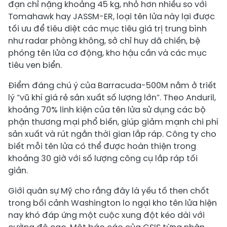
đạn chỉ nặng khoảng 45 kg, nhỏ hơn nhiều so với
Tomahawk hay JASSM-ER, loại tên lửa này lại được
tối ưu để tiêu diệt các mục tiêu giá trị trung bình
như radar phòng không, sở chỉ huy dã chiến, bệ
phóng tên lửa cơ động, kho hậu cần và các mục
tiêu ven biển.
Điểm đáng chú ý của Barracuda-500M nằm ở triết
lý “vũ khí giá rẻ sản xuất số lượng lớn”. Theo Anduril,
khoảng 70% linh kiện của tên lửa sử dụng các bộ
phận thương mại phổ biến, giúp giảm mạnh chi phí
sản xuất và rút ngắn thời gian lắp ráp. Công ty cho
biết mỗi tên lửa có thể được hoàn thiện trong
khoảng 30 giờ với số lượng công cụ lắp ráp tối
giản.
Giới quân sự Mỹ cho rằng đây là yếu tố then chốt
trong bối cảnh Washington lo ngại kho tên lửa hiện
nay khó đáp ứng một cuộc xung đột kéo dài với