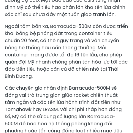
cường độ cao. Một báo cáo của CSIS từng nhận
định Mỹ có thể tiêu hao phần lớn kho tên lửa chính
xác chỉ sau chưa đầy một tuần giao tranh lớn.
Ngoài tầm bắn xa, Barracuda-500M còn được triển
khai bằng bệ phóng đặt trong container tiêu
chuẩn 20 feet, có thể ngụy trang và vận chuyển
bằng hệ thống hậu cần thông thường. Mỗi
container mang được tối đa 16 tên lửa, cho phép
quân đội Mỹ nhanh chóng phân tán hỏa lực tới các
đảo tiền tiêu hoặc căn cứ dã chiến nhỏ tại Thái
Bình Dương.
Các chuyên gia nhận định Barracuda-500M sẽ
đóng vai trò trung gian giữa rocket chiến thuật
tầm ngắn và các tên lửa hành trình đắt tiền như
Tomahawk hay LRASM. Với chi phí thấp hơn đáng
kể, Mỹ có thể sử dụng số lượng lớn Barracuda-
500M để bão hòa hệ thống phòng không đối
phương hoặc tấn công đồng loạt nhiều mục tiêu