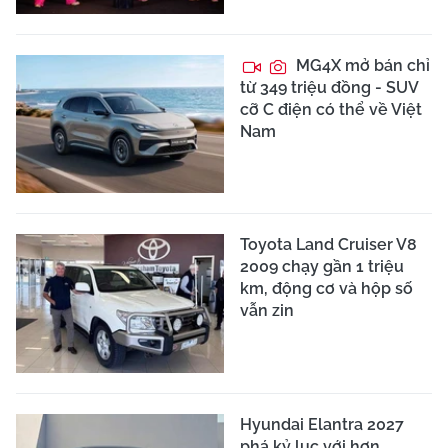
MG4X mở bán chỉ
từ 349 triệu đồng - SUV
cỡ C điện có thể về Việt
Nam
Toyota Land Cruiser V8
2009 chạy gần 1 triệu
km, động cơ và hộp số
vẫn zin
Hyundai Elantra 2027
phá kỷ lục với hơn