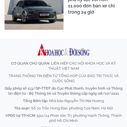
11.000 đơn bán xe chỉ
trong 24 giờ
CƠ QUAN CHỦ QUẢN:
LIÊN HIỆP CÁC HỘI KHOA HỌC VÀ KỸ
THUẬT VIỆT NAM
TRANG THÔNG TIN ĐIỆN TỬ TỔNG HỢP CỦA BÁO TRI THỨC VÀ
CUỘC SỐNG
Giấy phép số 113/GP-TTĐT do Cục Phát thanh, truyền hình và Thông
tin điện tử - Bộ Thông tin và Truyền thông cấp ngày 08/07/2021
Tổng Biên tập:
Nhà báo Nguyễn Thị Mai Hương
Tòa soạn:
Số 70 Trần Hưng Đạo, phường Cửa Nam, Hà Nội
VPĐD tại TP.HCM:
590/24 Phan Văn Trị, phường Hạnh Thông, Thành
phố Hồ Chí Minh