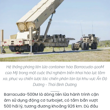
Hệ thống phóng tên lửa container hóa Barracuda-500M
của Mỹ trong một cuộc thử nghiệm triển khai hỏa lực tầm
xa, phục vụ chiến lược tác chiến phân tán tại khu vực Ấn Độ
Dương - Thái Bình Dương.
Barracuda-500M là dòng tên lửa hành trình cận
âm sử dụng động cơ turbojet, có tầm bắn vượt
500 hải lý, tương đương khoảng 926 km. Dù đầu