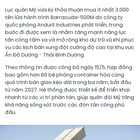
Lục quân Mỹ vừa ký thỏa thuận mua ít nhất 3.000
tên lửa hành trình Barracuda-500M do công ty
quốc phòng Anduril Industries phát triển, trong
bước đi được xem là nhằm tăng mạnh năng lực
tấn công tầm xa và mở rộng kho dự trữ vũ khí phục
vụ các kịch bản xung đột cường độ cao tại khu vực
Ấn Độ Dương - Thái Bình Dương.
Theo thông tin được công bố ngày 15/5, hợp đồng
bao gồm hơn 60 bệ phóng container hóa cùng
quá trình bàn giao kéo dài trong ba năm, bắt đầu
từ năm 2027. Hệ thống được thiết kế để triển khai
nhanh từ các vị trí phân tán, giúp quân đội Mỹ tăng
khả năng sống sót trước các đòn tấn công phủ
đầu.