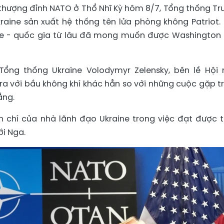
hị thượng đỉnh NATO ở Thổ Nhĩ Kỳ hôm 8/7, Tổng thống T
raine sản xuất hệ thống tên lửa phòng không Patriot.
aine - quốc gia từ lâu đã mong muốn được Washington
ng thống Ukraine Volodymyr Zelensky, bên lề Hội 
ra với bầu không khí khác hẳn so với những cuộc gặp t
ẳng.
n chí của nhà lãnh đạo Ukraine trong việc đạt được 
i Nga.