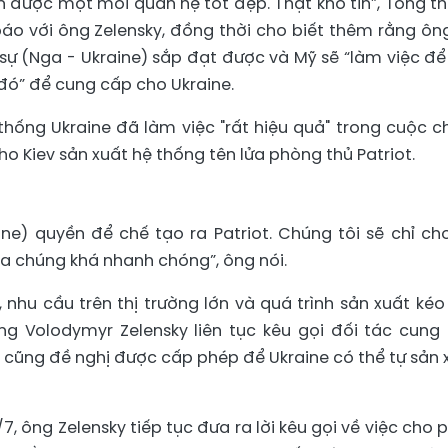
ển được một mối quan hệ tốt đẹp. Thật khó tin”, Tổng t
o với ông Zelensky, đồng thời cho biết thêm rằng ông
ự (Nga - Ukraine) sắp đạt được và Mỹ sẽ “làm việc để
đó” để cung cấp cho Ukraine.
ống Ukraine đã làm việc "rất hiệu quả" trong cuộc ch
o Kiev sản xuất hệ thống tên lửa phòng thủ Patriot.
ine) quyền để chế tạo ra Patriot. Chúng tôi sẽ chỉ ch
ra chúng khá nhanh chóng”, ông nói.
, nhu cầu trên thị trường lớn và quá trình sản xuất kéo 
g Volodymyr Zelensky liên tục kêu gọi đối tác cung
 cũng đề nghị được cấp phép để Ukraine có thể tự sản 
/7, ông Zelensky tiếp tục đưa ra lời kêu gọi về việc cho 