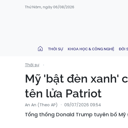
Thứ Năm, ngày 06/08/2026
THỜI SỰ
KHOA HỌC & CÔNG NGHỆ
ĐỜI 
Thời sự
Mỹ 'bật đèn xanh' 
tên lửa Patriot
An An (Theo AP)
09/07/2026 09:54
Tổng thống Donald Trump tuyên bố Mỹ s