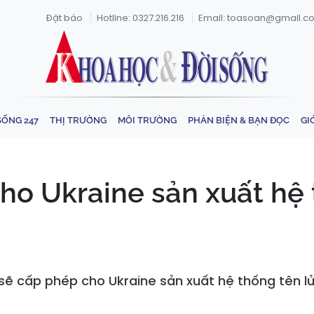
Đặt báo
Hotline: 0327.216.216
Email: toasoan@gmail.c
SỐNG 247
THỊ TRƯỜNG
MÔI TRƯỜNG
PHẢN BIỆN & BẠN ĐỌC
GI
cho Ukraine sản xuất hệ
ẽ cấp phép cho Ukraine sản xuất hệ thống tên lử