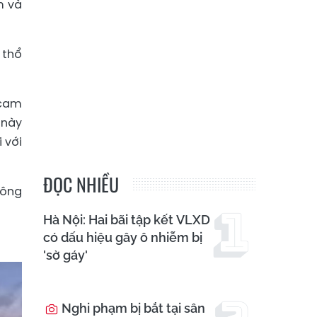
m và
 thổ
 cam
 này
 với
ĐỌC NHIỀU
hông
Hà Nội: Hai bãi tập kết VLXD
có dấu hiệu gây ô nhiễm bị
'sờ gáy'
Nghi phạm bị bắt tại sân