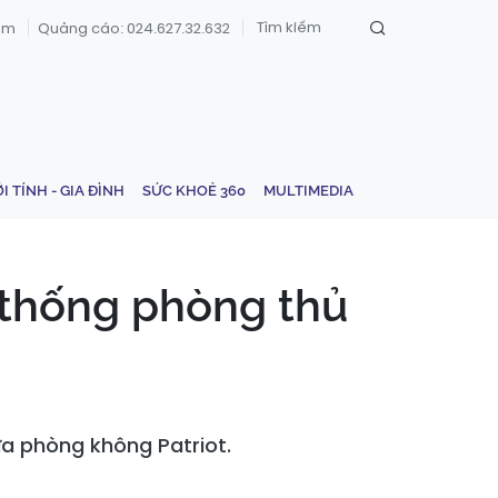
om
Quảng cáo: 024.627.32.632
ỚI TÍNH - GIA ĐÌNH
SỨC KHOẺ 360
MULTIMEDIA
 thống phòng thủ
a phòng không Patriot.