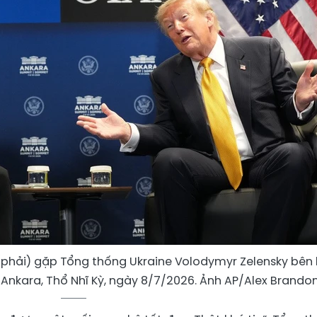
hải) gặp Tổng thống Ukraine Volodymyr Zelensky bên 
 Ankara, Thổ Nhĩ Kỳ, ngày 8/7/2026. Ảnh AP/Alex Brandon