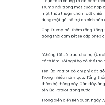
“Thực tế là chúng ta đã phát tri
Trump nói trong một cuộc họp bá
một thỏa thuận chấm dứt chiến s
dựng một gói hỗ trợ an ninh nào 
Ông Trump nói thêm rằng Tổng th
đồng thời cam kết sẽ cấp phép ch
“Chúng tôi sẽ trao cho họ (Ukra
cách làm. Tôi nghĩ họ có thể tạo 
Tên lửa Patriot có chi phí đắt đỏ
Trong nhiều năm qua, Tổng thốn
thêm hệ thống này. Gần đây, ông
tên lửa Patriot trong nước.
Trong diễn biến liên quan, ngày 7