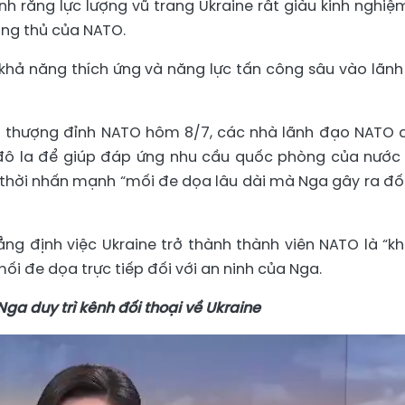
h rằng lực lượng vũ trang Ukraine rất giàu kinh nghiệ
ng thủ của NATO.
khả năng thích ứng và năng lực tấn công sâu vào lãnh
hị thượng đỉnh NATO hôm 8/7, các nhà lãnh đạo NATO
 đô la để giúp đáp ứng nhu cầu quốc phòng của nước
thời nhấn mạnh “mối đe dọa lâu dài mà Nga gây ra đối
ng định việc Ukraine trở thành thành viên NATO là “k
ối đe dọa trực tiếp đối với an ninh của Nga.
ga duy trì kênh đối thoại về Ukraine