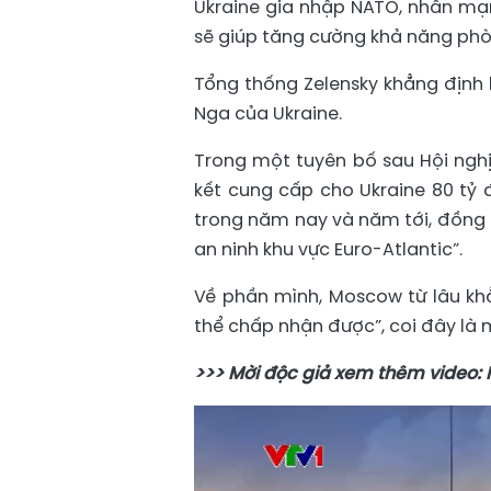
Ukraine gia nhập NATO, nhấn mạn
sẽ giúp tăng cường khả năng phò
Tổng thống Zelensky khẳng định 
Nga của Ukraine.
Trong một tuyên bố sau Hội ng
kết cung cấp cho Ukraine 80 tỷ
trong năm nay và năm tới, đồng 
an ninh khu vực Euro-Atlantic”.
Về phần mình, Moscow từ lâu khẳ
thể chấp nhận được”, coi đây là m
>>> Mời độc giả xem thêm video: N