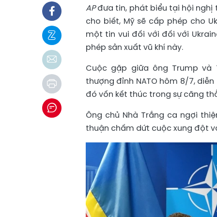
AP
đưa tin, phát biểu tại hội ng
cho biết, Mỹ sẽ cấp phép cho Uk
một tin vui đối với đối với Ukr
phép sản xuất vũ khí này.
Cuộc gặp giữa ông Trump và Tổ
thượng đỉnh NATO hôm 8/7, diễn 
đó vốn kết thúc trong sự căng th
Ông chủ Nhà Trắng ca ngợi thiệ
thuận chấm dứt cuộc xung đột vớ