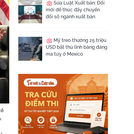
Sửa Luật Xuất bản: Đổi
mới để thúc đẩy chuyển
đổi số ngành xuất bản
Mỹ treo thưởng 25 triệu
USD bắt thủ lĩnh băng đảng
ma túy ở Mexico
lề
.