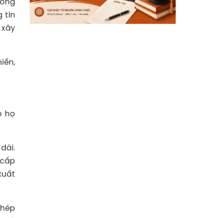
hống
 tin
 xây
iến,
o họ
dài.
 cấp
xuất
phép