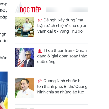
rump
ĐỌC TIẾP
 Đây
 cấp
Đề nghị xây dựng "ma
trận trách nhiệm" cho dự án
Vành đai 5 - Vùng Thủ đô
nghị
rước
Thỏa thuận Iran - Oman
đang ở 'giai đoạn soạn thảo
thỏa
cuối cùng'
Quảng Ninh chuẩn bị
lên thành phố, Bí thư Quảng
Ninh chia sẻ những áp lực