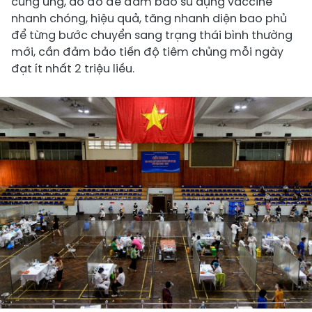
cung ứng, do đó để đảm bảo sử dụng vaccine
nhanh chóng, hiệu quả, tăng nhanh diện bao phủ
để từng bước chuyển sang trạng thái bình thường
mới, cần đảm bảo tiến độ tiêm chủng mỗi ngày
đạt ít nhất 2 triệu liều.
Mỗi ngày tiêm chủng COVID-19 phải đạt > 2 triệu liều