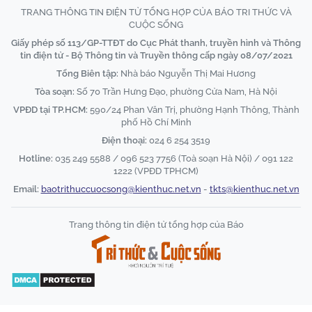
TRANG THÔNG TIN ĐIỆN TỬ TỔNG HỢP CỦA BÁO TRI THỨC VÀ
CUỘC SỐNG
Giấy phép số 113/GP-TTĐT do Cục Phát thanh, truyền hình và Thông
tin điện tử - Bộ Thông tin và Truyền thông cấp ngày 08/07/2021
Tổng Biên tập:
Nhà báo Nguyễn Thị Mai Hương
Tòa soạn:
Số 70 Trần Hưng Đạo, phường Cửa Nam, Hà Nội
VPĐD tại TP.HCM:
590/24 Phan Văn Trị, phường Hạnh Thông, Thành
phố Hồ Chí Minh
Điện thoại:
024 6 254 3519
Hotline:
035 249 5588 / 096 523 7756 (Toà soạn Hà Nội) / 091 122
1222 (VPĐD TPHCM)
Email:
baotrithuccuocsong@kienthuc.net.vn
-
tkts@kienthuc.net.vn
Trang thông tin điện tử tổng hợp của Báo