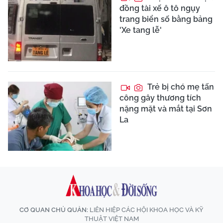
đồng tài xế ô tô ngụy
trang biển số bằng bảng
'Xe tang lễ'
Trẻ bị chó mẹ tấn
công gây thương tích
nặng mặt và mắt tại Sơn
La
CƠ QUAN CHỦ QUẢN:
LIÊN HIỆP CÁC HỘI KHOA HỌC VÀ KỸ
THUẬT VIỆT NAM