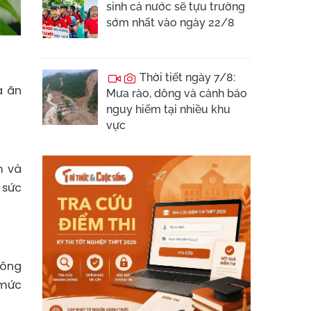
sinh cả nước sẽ tựu trường
sớm nhất vào ngày 22/8
Thời tiết ngày 7/8:
a ăn
Mưa rào, dông và cảnh báo
nguy hiểm tại nhiều khu
vực
m và
 sức
hông
 mức