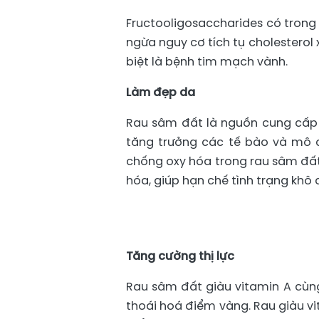
Fructooligosaccharides có trong
ngừa nguy cơ tích tụ cholesterol
biệt là bệnh tim mạch vành.
Làm đẹp da
Rau sâm đất là nguồn cung cấp 
tăng trưởng các tế bào và mô c
chống oxy hóa trong rau sâm đất 
hóa, giúp hạn chế tình trạng khô
Tăng cường thị lực
Rau sâm đất giàu vitamin A cùng
thoái hoá điểm vàng. Rau giàu v