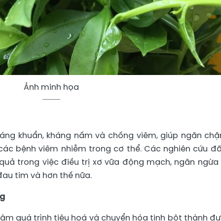
Ảnh minh họa
háng khuẩn, kháng nấm và chống viêm, giúp ngăn chặ
 các bệnh viêm nhiễm trong cơ thể. Các nghiên cứu đã
u quả trong việc điều trị xơ vữa động mạch, ngăn ngừa
đau tim và hơn thế nữa.
ng
m quá trình tiêu hoá và chuyển hóa tinh bột thành đ