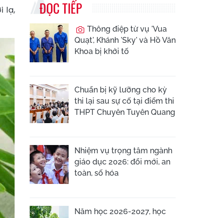
ĐỌC TIẾP
 lạ,
Thông điệp từ vụ 'Vua
Quạt', Khánh 'Sky' và Hồ Văn
Khoa bị khởi tố
Chuẩn bị kỹ lưỡng cho kỳ
thi lại sau sự cố tại điểm thi
THPT Chuyên Tuyên Quang
Nhiệm vụ trọng tâm ngành
giáo dục 2026: đổi mới, an
toàn, số hóa
Năm học 2026-2027, học