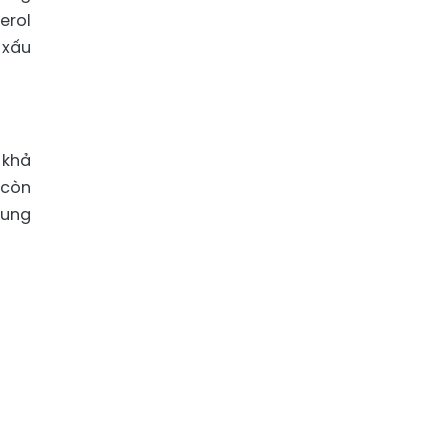
erol
 xấu
 khả
 còn
 ung