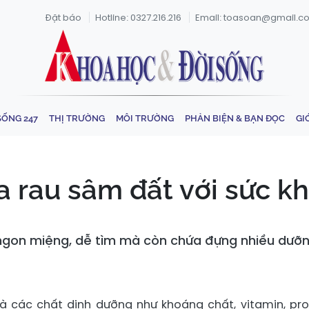
Đặt báo
Hotline: 0327.216.216
Email: toasoan@gmail.c
SỐNG 247
THỊ TRƯỜNG
MÔI TRƯỜNG
PHẢN BIỆN & BẠN ĐỌC
GI
ủa rau sâm đất với sức k
gon miệng, dễ tìm mà còn chứa đựng nhiều dưỡng
 các chất dinh dưỡng như khoáng chất, vitamin, pro