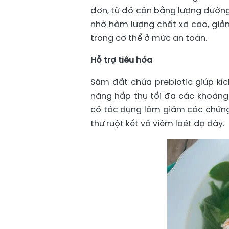
đơn, từ đó cân bằng lượng đường 
nhờ hàm lượng chất xơ cao, giảm
trong cơ thể ở mức an toàn.
Hỗ trợ tiêu hóa
Sâm đất chứa prebiotic giúp kích
năng hấp thụ tối đa các khoáng 
có tác dụng làm giảm các chứng 
thư ruột kết và viêm loét dạ dày.