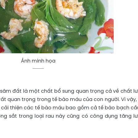
Ảnh minh họa
 sâm đất là một chất bổ sung quan trọng cả về chất l
rất quan trọng trong tế bào máu của con người. Vì vậy, 
 cải thiện các tế bào máu bao gồm cả tế bào bạch cầ
ng sắt trong loại rau này cũng có công dụng tăng l