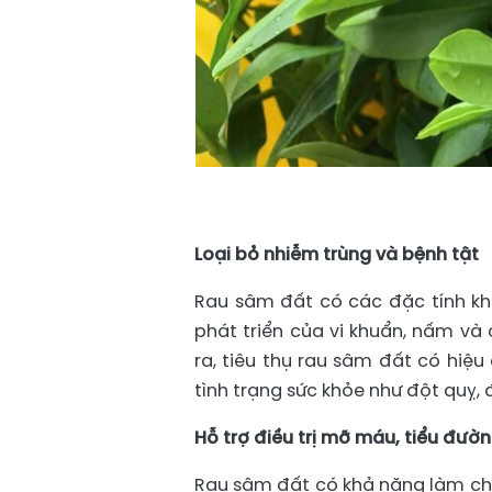
Loại bỏ nhiễm trùng và bệnh tật
Rau sâm đất có các đặc tính k
phát triển của vi khuẩn, nấm và
ra, tiêu thụ rau sâm đất có hiệ
tình trạng sức khỏe như đột quỵ, 
Hỗ trợ điều trị mỡ máu, tiểu đườ
Rau sâm đất có khả năng làm chậ