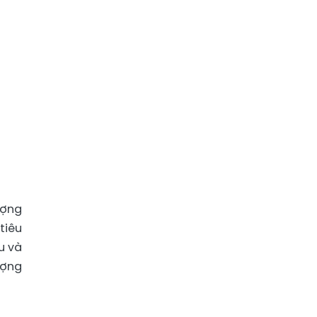
ượng
tiêu
u và
ượng