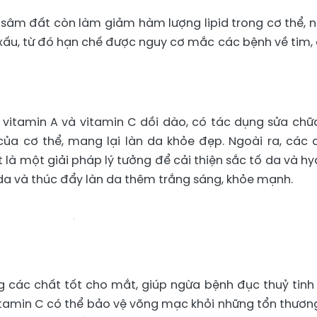
 sâm đất còn làm giảm hàm lượng lipid trong cơ thể, 
 xấu, từ đó hạn chế được nguy cơ mắc các bệnh về tim,
vitamin A và vitamin C dồi dào, có tác dụng sửa chữ
ủa cơ thể, mang lại làn da khỏe đẹp. Ngoài ra, các 
là một giải pháp lý tưởng để cải thiện sắc tố da và hy
 da và thúc đẩy làn da thêm trắng sáng, khỏe mạnh.
 các chất tốt cho mắt, giúp ngừa bệnh đục thuỷ tinh 
itamin C có thể bảo vệ võng mạc khỏi những tổn thươn