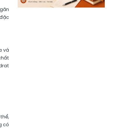
ngăn
 đặc
a và
chất
drat
thể,
g có