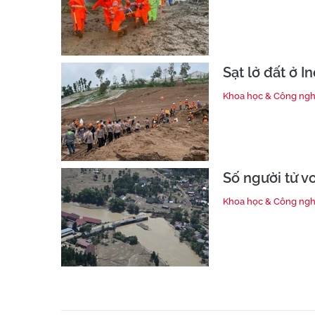
Sạt lở đất ở 
Khoa học & Công ng
Số người tử vo
Khoa học & Công ng