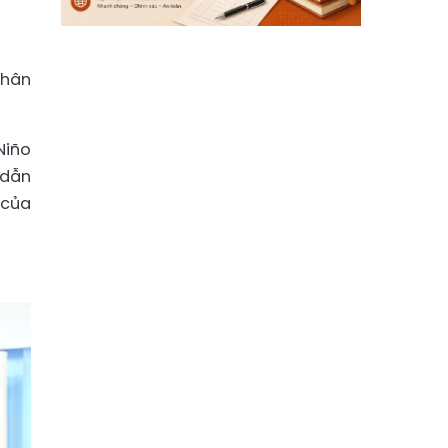
nhân
Niño
 dẫn
 của