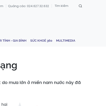
om
Quảng cáo: 024.627.32.632
ỚI TÍNH - GIA ĐÌNH
SỨC KHOẺ 360
MULTIMEDIA
mạng
đất do mưa lớn ở miền nam nước này đã
 hai