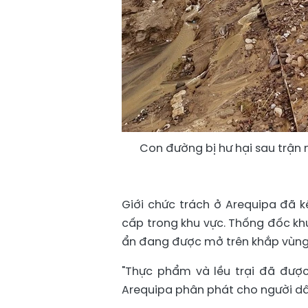
Con đường bị hư hại sau trận m
Giới chức trách ở Arequipa đã k
cấp trong khu vực. Thống đốc khu
ẩn đang được mở trên khắp vùng
"Thực phẩm và lều trại đã đượ
Arequipa phân phát cho người dâ