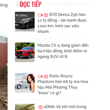
ĐỌC TIẾP
cũng
BYD Denza Z9S hơn
1,1 tỷ đồng - lăn bánh được
1.100 km, kèm sạc siêu
nhanh
Mazda CX-5 đang giảm đến
69 triệu đồng, khởi điểm rẻ
ngang SUV cỡ B
Rolls-Royce
Phantom hơn 68 tỷ mà Hoa
hậu Mai Phương Thúy
"khoe" có gì?
eDNA: Vũ khí mới trong