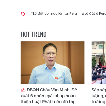
#Lở đất do mưa lớn tại Peru
#Lở đất ở Per
HOT TREND
ĐBQH Châu Văn Minh: Đề
Sắp xếp
xuất 6 nhóm giải pháp hoàn
lượng, 
thiện Luật Phát triển đô thị
trưởng