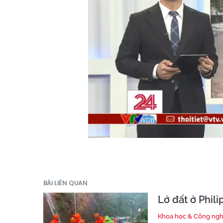
BÀI LIÊN QUAN
Lở đất ở Phili
Khoa học & Công ng