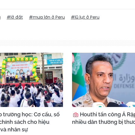
u
#lở đất
#mưa lớn ở Peru
#lũ lụt ở Peru
 trường học: Cơ cấu, số
Houthi tấn công Ả Rập
chính sách cho hiệu
nhiều dân thường bị thư
 và nhân sự