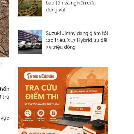
bảo tồn và nghiên cứu
động vật
Suzuki Jimny đang giảm tới
120 triệu, XL7 Hybrid ưu đãi
75 triệu đồng
:
khẩn
 trú
 vực