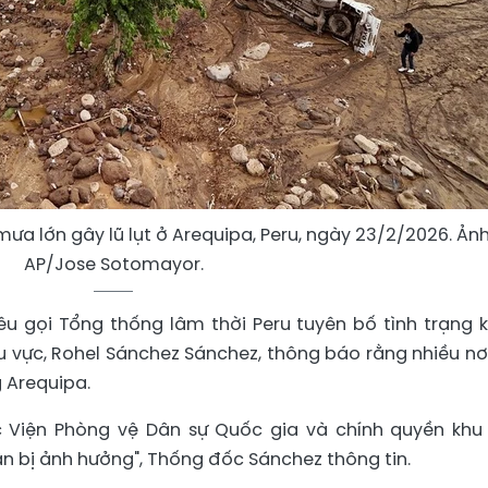
ưa lớn gây lũ lụt ở Arequipa, Peru, ngày 23/2/2026. Ảnh
AP/Jose Sotomayor.
êu gọi Tổng thống lâm thời Peru tuyên bố tình trạng 
 vực, Rohel Sánchez Sánchez, thông báo rằng nhiều nơi
 Arequipa.
c Viện Phòng vệ Dân sự Quốc gia và chính quyền khu
n bị ảnh hưởng", Thống đốc Sánchez thông tin.