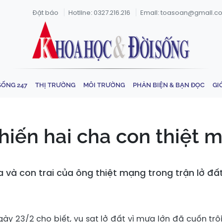
Đặt báo
Hotline: 0327.216.216
Email: toasoan@gmail.c
SỐNG 247
THỊ TRƯỜNG
MÔI TRƯỜNG
PHẢN BIỆN & BẠN ĐỌC
GI
khiến hai cha con thiệt 
cha và con trai của ông thiệt mạng trong trận lở 
ày 23/2 cho biết, vụ sạt lở đất vì mưa lớn đã cuốn trôi