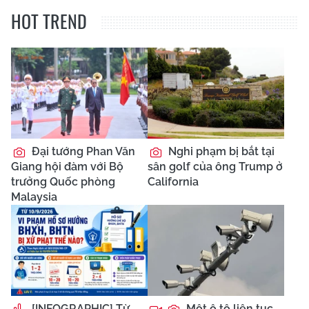
HOT TREND
Đại tướng Phan Văn
Nghi phạm bị bắt tại
Giang hội đàm với Bộ
sân golf của ông Trump ở
trưởng Quốc phòng
California
Malaysia
[INFOGRAPHIC] Từ
Một ô tô liên tục