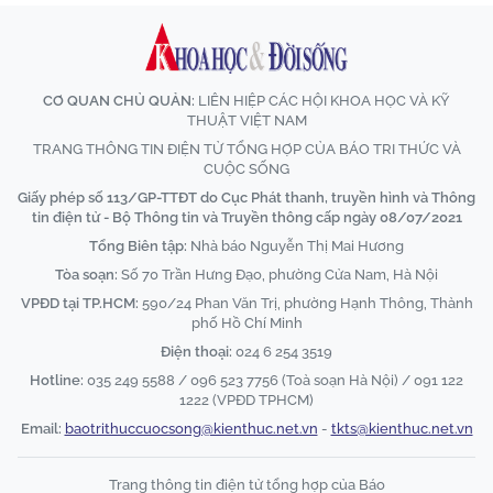
CƠ QUAN CHỦ QUẢN:
LIÊN HIỆP CÁC HỘI KHOA HỌC VÀ KỸ
THUẬT VIỆT NAM
TRANG THÔNG TIN ĐIỆN TỬ TỔNG HỢP CỦA BÁO TRI THỨC VÀ
CUỘC SỐNG
Giấy phép số 113/GP-TTĐT do Cục Phát thanh, truyền hình và Thông
tin điện tử - Bộ Thông tin và Truyền thông cấp ngày 08/07/2021
Tổng Biên tập:
Nhà báo Nguyễn Thị Mai Hương
Tòa soạn:
Số 70 Trần Hưng Đạo, phường Cửa Nam, Hà Nội
VPĐD tại TP.HCM:
590/24 Phan Văn Trị, phường Hạnh Thông, Thành
phố Hồ Chí Minh
Điện thoại:
024 6 254 3519
Hotline:
035 249 5588 / 096 523 7756 (Toà soạn Hà Nội) / 091 122
1222 (VPĐD TPHCM)
Email:
baotrithuccuocsong@kienthuc.net.vn
-
tkts@kienthuc.net.vn
Trang thông tin điện tử tổng hợp của Báo