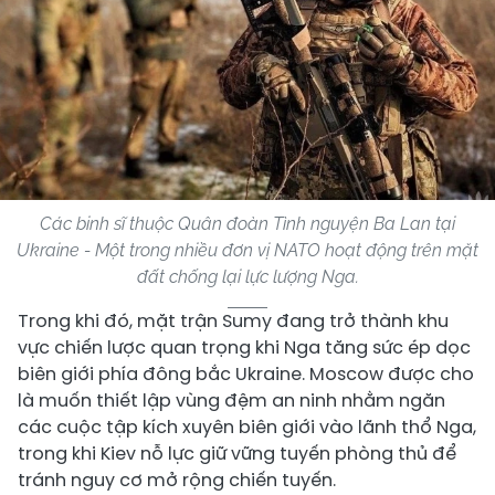
Các binh sĩ thuộc Quân đoàn Tình nguyện Ba Lan tại
Ukraine - Một trong nhiều đơn vị NATO hoạt động trên mặt
đất chống lại lực lượng Nga.
Trong khi đó, mặt trận Sumy đang trở thành khu
vực chiến lược quan trọng khi Nga tăng sức ép dọc
biên giới phía đông bắc Ukraine. Moscow được cho
là muốn thiết lập vùng đệm an ninh nhằm ngăn
các cuộc tập kích xuyên biên giới vào lãnh thổ Nga,
trong khi Kiev nỗ lực giữ vững tuyến phòng thủ để
tránh nguy cơ mở rộng chiến tuyến.