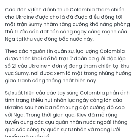
Các đơn vị lính đánh thuê Colombia tham chiến
cho Ukraine được cho là đã được điều động tới
mặt trận Sumy nhằm tăng cường khả năng phòng
thủ trước các đợt tấn công ngày càng mạnh của
Nga tại khu vực đông bắc nước này.
Theo các nguồn tin quân sự, lực lượng Colombia
được triển khai để hỗ trợ Lữ đoàn cơ giới độc lập
số 21 của Ukraine - đơn vị đang tham chiến tại khu
vực Sumy, nơi được xem là một trong những hướng
giao tranh căng thẳng nhất hiện nay.
Sự xuất hiện của các tay súng Colombia phản ánh
tình trạng thiếu hụt nhân lực ngày càng lớn của
Ukraine sau hơn ba năm xung đột cường độ cao
với Nga. Trong thời gian qua, Kiev đã mở rộng
tuyển dụng các cựu quân nhân nước ngoài thông
qua các công ty quân sự tư nhân và mạng lưới
tuyển mộ quốc tế.