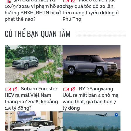
10/9/2026 vi phạm hồ sơ
chạy quá tốc độ 20 lần
hưởng BHXH, BHTN bị xử
trên cùng tuyến đường ở
phạt thế nào?
Phú Thọ
CÓ THỂ BẠN QUAN TÂM
Subaru Forester
BYD Yangwang
HEV ra mắt Việt Nam
U8L ra mắt bản 4 chỗ mạ
tháng 10/2026, khoảng
vàng thật, giá bán hơn 7
1,5 tỷ đồng?
tỷ đồng