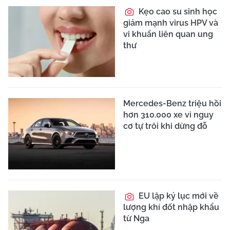
Kẹo cao su sinh học
giảm mạnh virus HPV và
vi khuẩn liên quan ung
thư
Mercedes-Benz triệu hồi
hơn 310.000 xe vì nguy
cơ tự trôi khi dừng đỗ
EU lập kỷ lục mới về
lượng khí đốt nhập khẩu
từ Nga