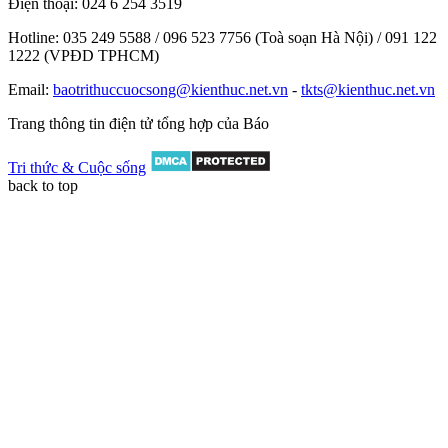
Điện thoại:
024 6 254 3519
Hotline:
035 249 5588 / 096 523 7756 (Toà soạn Hà Nội) / 091 122
1222 (VPĐD TPHCM)
Email:
baotrithuccuocsong@kienthuc.net.vn
-
tkts@kienthuc.net.vn
Trang thông tin điện tử tổng hợp của Báo
Tri thức & Cuộc sống
back to top