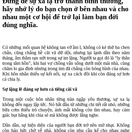
Đừng để sự xa lạ trở thành bình thường,
hãy nhớ lý do bạn chọn ở bên nhau và cho
nhau một cơ hội để trở lại làm bạn đời
đúng nghĩa.
Có những mối quan hệ không tan vỡ ầm ĩ, không có kẻ thứ ba chen
chân, cũng chẳng hề cãi vã dữ dội, nhưng lại lạnh dần theo năm
tháng, âm thầm rạn nứt trong sự im lặng. Người ta gọi đó là “ly thân
trong tâm hồn”, khi hai vợ chồng vẫn sống dưới một mái nhà, cùng
chăm lo gia đình nhưng trong tim đã chẳng còn bóng hình của nhau.
Khi hôn nhân thiếu sự kết nối, sự xa cách đôi khi còn đáng sợ hơn
cả chia ly.
Sự lặng lẽ đáng sợ hơn cả tiếng cãi vã
Trong một cuộc hôn nhân từng tràn ngập yêu thương, sự xa lạ
không đến ngay lập tức. Nó bắt đầu từ những chi tiết rất nhỏ, những
bữa cơm thiếu trò chuyện, ánh mắt không còn tìm nhau, hay cảm
giác hụt hẫng khi chia sẻ mà không được lắng nghe.
Dần dần, sự hiện diện của người bạn đời trở nên mờ nhạt. Không
còn háo hức chờ về nhà, không còn nhu cầu kể cho nhau nghe