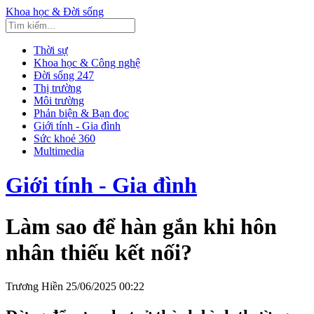
Khoa học & Đời sống
Thời sự
Khoa học & Công nghệ
Đời sống 247
Thị trường
Môi trường
Phản biện & Bạn đọc
Giới tính - Gia đình
Sức khoẻ 360
Multimedia
Giới tính - Gia đình
Làm sao để hàn gắn khi hôn
nhân thiếu kết nối?
Trương Hiền
25/06/2025 00:22