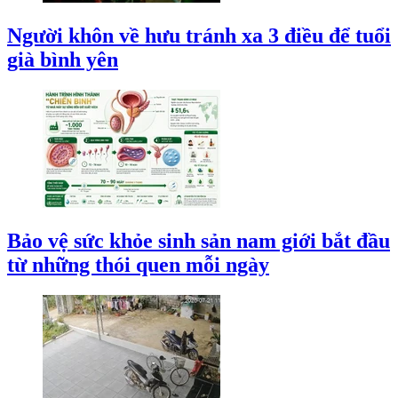
Người khôn về hưu tránh xa 3 điều để tuổi
già bình yên
Bảo vệ sức khỏe sinh sản nam giới bắt đầu
từ những thói quen mỗi ngày