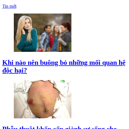
Tin mới
Khi nào nên buông bỏ những mối quan hệ
độc hại?
Phẫu thuật khẩn cấp giành sự sống cho