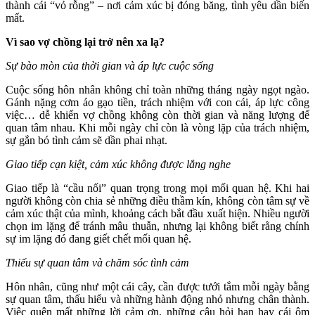
thành cái “vỏ rỗng” – nơi cảm xúc bị đóng băng, tình yêu dần biến
mất.
Vì sao vợ chồng lại trở nên xa lạ?
Sự bào mòn của thời gian và áp lực cuộc sống
Cuộc sống hôn nhân không chỉ toàn những tháng ngày ngọt ngào.
Gánh nặng cơm áo gạo tiền, trách nhiệm với con cái, áp lực công
việc… dễ khiến vợ chồng không còn thời gian và năng lượng để
quan tâm nhau. Khi mỗi ngày chỉ còn là vòng lặp của trách nhiệm,
sự gắn bó tình cảm sẽ dần phai nhạt.
Giao tiếp cạn kiệt, cảm xúc không được lắng nghe
Giao tiếp là “cầu nối” quan trọng trong mọi mối quan hệ. Khi hai
người không còn chia sẻ những điều thầm kín, không còn tâm sự về
cảm xúc thật của mình, khoảng cách bắt đầu xuất hiện. Nhiều người
chọn im lặng để tránh mâu thuẫn, nhưng lại không biết rằng chính
sự im lặng đó đang giết chết mối quan hệ.
Thiếu sự quan tâm và chăm sóc tình cảm
Hôn nhân, cũng như một cái cây, cần được tưới tắm mỗi ngày bằng
sự quan tâm, thấu hiểu và những hành động nhỏ nhưng chân thành.
Việc quên mất những lời cảm ơn, những câu hỏi han hay cái ôm