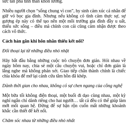
sức tàn phá tinh thần khôn lường.
Nhiều người chọn “sống chung vì con”, hy sinh cảm xúc cá nhân để
giữ vỏ bọc gia đình. Nhưng nếu không có tình cảm thực sự, sự
gượng ép này có thể tạo nên một môi trường gia đình đầy u uất,
thiếu sức sống – điều mà chính con cái cũng cảm nhận được theo
cách vô thức.
Cách hàn gắn khi hôn nhân thiếu kết nối?
Đối thoại lại từ những điều nhỏ nhặt
Hãy bắt đầu bằng những cuộc trò chuyện đơn giản. Hỏi nhau về
ngày hôm nay, chia sẻ một câu chuyện vui, hoặc chỉ đơn giản là
lắng nghe mà không phán xét. Giao tiếp chân thành chính là chiếc
chìa khóa để mở lại cánh cửa tâm hồn đã khép.
Dành thời gian cho nhau, không có sự chen ngang của công nghệ
Một bữa tối không điện thoại, một buổi đi dạo cùng nhau, một kỳ
nghỉ ngắn chỉ dành riêng cho hai người… tất cả đều có thể giúp làm
mới mối quan hệ. Đừng để sự bận rộn cuốn mất những khoảnh
khắc cần thiết để kết nối.
Chăm sóc nhau từ những điều nhỏ nhất