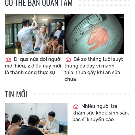
CÓ THỂ BẠN QUAN TÂM
Đi qua nửa đời người
Bé 20 tháng tuổi suýt
mới hiểu, 2 điều này mới
thủng dạ dày vì mảnh
là thành công thực sự
thìa nhựa gãy khi ăn sữa
chua
TIN MỚI
Nhiều người trẻ
khám sức khỏe sinh sản,
bác sĩ khuyến cáo