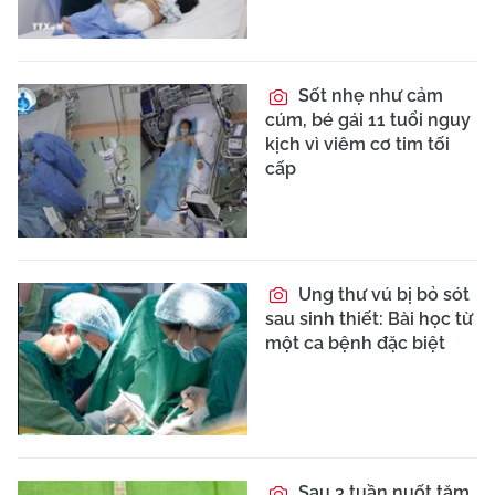
Sốt nhẹ như cảm
cúm, bé gái 11 tuổi nguy
kịch vì viêm cơ tim tối
cấp
Ung thư vú bị bỏ sót
sau sinh thiết: Bài học từ
một ca bệnh đặc biệt
Sau 3 tuần nuốt tăm