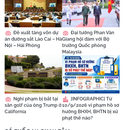
Đề xuất tăng vốn dự
Đại tướng Phan Văn
án đường sắt Lào Cai – Hà
Giang hội đàm với Bộ
Nội – Hải Phòng
trưởng Quốc phòng
Malaysia
Nghi phạm bị bắt tại
[INFOGRAPHIC] Từ
sân golf của ông Trump ở
10/9/2026 vi phạm hồ sơ
California
hưởng BHXH, BHTN bị xử
phạt thế nào?