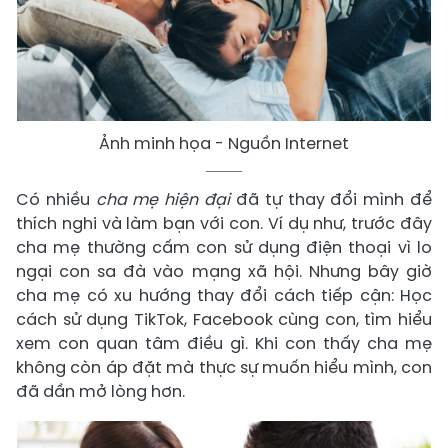
Ảnh minh họa - Nguồn Internet
Có nhiều
cha mẹ hiện đại
đã tự thay đổi mình để
thích nghi và làm bạn với con. Ví dụ như, trước đây
cha mẹ thường cấm con sử dụng điện thoại vì lo
ngại con sa đà vào mạng xã hội. Nhưng bây giờ
cha mẹ có xu hướng thay đổi cách tiếp cận: Học
cách sử dụng TikTok, Facebook cùng con, tìm hiểu
xem con quan tâm điều gì. Khi con thấy cha mẹ
không còn áp đặt mà thực sự muốn hiểu mình, con
đã dần mở lòng hơn.