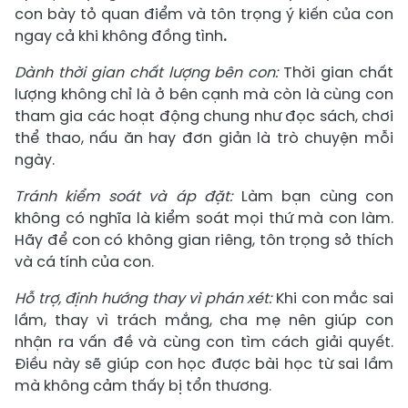
con bày tỏ quan điểm và tôn trọng ý kiến của con
ngay cả khi không đồng tình
.
Dành thời gian chất lượng bên con:
Thời gian chất
lượng không chỉ là ở bên cạnh mà còn là cùng con
tham gia các hoạt động chung như đọc sách, chơi
thể thao, nấu ăn hay đơn giản là trò chuyện mỗi
ngày.
Tránh kiểm soát và áp đặt:
Làm bạn cùng con
không có nghĩa là kiểm soát mọi thứ mà con làm.
Hãy để con có không gian riêng, tôn trọng sở thích
và cá tính của con.
Hỗ trợ, định hướng thay vì phán xét:
Khi con mắc sai
lầm, thay vì trách mắng, cha mẹ nên giúp con
nhận ra vấn đề và cùng con tìm cách giải quyết.
Điều này sẽ giúp con học được bài học từ sai lầm
mà không cảm thấy bị tổn thương.