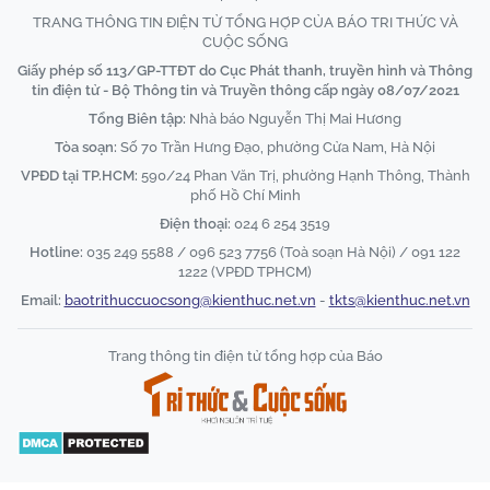
TRANG THÔNG TIN ĐIỆN TỬ TỔNG HỢP CỦA BÁO TRI THỨC VÀ
CUỘC SỐNG
Giấy phép số 113/GP-TTĐT do Cục Phát thanh, truyền hình và Thông
tin điện tử - Bộ Thông tin và Truyền thông cấp ngày 08/07/2021
Tổng Biên tập:
Nhà báo Nguyễn Thị Mai Hương
Tòa soạn:
Số 70 Trần Hưng Đạo, phường Cửa Nam, Hà Nội
VPĐD tại TP.HCM:
590/24 Phan Văn Trị, phường Hạnh Thông, Thành
phố Hồ Chí Minh
Điện thoại:
024 6 254 3519
Hotline:
035 249 5588 / 096 523 7756 (Toà soạn Hà Nội) / 091 122
1222 (VPĐD TPHCM)
Email:
baotrithuccuocsong@kienthuc.net.vn
-
tkts@kienthuc.net.vn
Trang thông tin điện tử tổng hợp của Báo