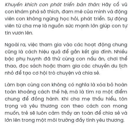
Khuyến khích con phát triển bản thân:
Hãy cổ vũ
con khám phá sở thích, đam mê của mình và động
viên con không ngừng học hỏi, phát triển. Sự động
viên từ cha mẹ là nguồn sức mạnh lớn giúp con tự
tin vươn lên.
Ngoài ra, việc tham gia vào các hoạt động chung
cũng là cách hiệu quả để gắn kết gia đình. Nhiều
bậc phụ huynh đã thử cùng con nấu ăn, chơi thể
thao, đọc sách hoặc tham gia các chuyến du lịch
nhỏ để tạo cơ hội trò chuyện và chia sẻ.
Làm bạn cùng con không có nghĩa là xóa bỏ hoàn
toàn khoảng cách thế hệ, mà là tìm ra một điểm
chung để đồng hành. Khi cha mẹ thấu hiểu, tôn
trọng và yêu thương con theo cách con mong
muốn, trẻ sẽ luôn cảm thấy an toàn để chia sẻ và
lớn lên trong một môi trường đầy tình yêu thương.