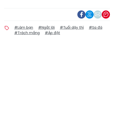
#Làm bạn
#Ngắt lời
#Tuổi dậy thì
#Sa đà
#Trách mắng
#Áp đặt