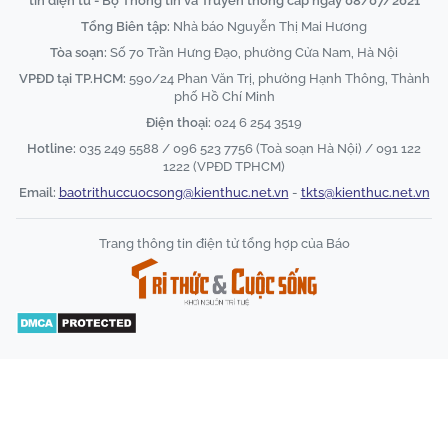
tin điện tử - Bộ Thông tin và Truyền thông cấp ngày 08/07/2021
Tổng Biên tập:
Nhà báo Nguyễn Thị Mai Hương
Tòa soạn:
Số 70 Trần Hưng Đạo, phường Cửa Nam, Hà Nội
VPĐD tại TP.HCM:
590/24 Phan Văn Trị, phường Hạnh Thông, Thành
phố Hồ Chí Minh
Điện thoại:
024 6 254 3519
Hotline:
035 249 5588 / 096 523 7756 (Toà soạn Hà Nội) / 091 122
1222 (VPĐD TPHCM)
Email:
baotrithuccuocsong@kienthuc.net.vn
-
tkts@kienthuc.net.vn
Trang thông tin điện tử tổng hợp của Báo