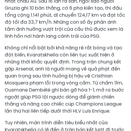
nhất châu Âu. Sau 16 lần ra sân, ngôi sao người
Gruzia ghi 10 bàn thắng, có 6 pha kiến tạo, thi đấu
tổng cộng 1.141 phút, di chuyển 124,17 km và đạt tốc
độ tối đa 33,7 km/h. Những con số ấy phản ánh
tầm ảnh hưởng vượt trội của cầu thủ được xem là
linh hồn nơi hành lang cánh trái của PSG.
Không chỉ nổi bật bởi khả năng rê rắt bóng và tạo
đột biến, Kvaratskhelia còn liên tục xuất hiện ở
những thời khắc quyết định. Trong trận chung kết
gặp Arsenal, anh là người mang về quả phạt đền
quan trọng sau tình huống bị hậu vệ Cristhian
Mosquera phạm lỗi trong vòng cấm. Từ chấm 11m,
Ousmane Dembélé ghi bàn gỡ hòa 1-1, mở ra bước
ngoặt giúp PSG lội ngược dòng để giành chiến
thắng và nâng cao chiếc cúp Champions League
lần thứ hai liên tiếp dưới thời HLV Luis Enrique.
Tuy nhiên, màn trình diễn tiêu biểu nhất của
Kvaratskhelia có lẽ đến ở trận bán kết lượt đi trước