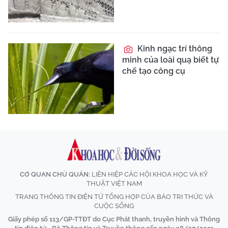
Kinh ngạc trí thông
minh của loài quạ biết tự
chế tạo công cụ
CƠ QUAN CHỦ QUẢN:
LIÊN HIỆP CÁC HỘI KHOA HỌC VÀ KỸ
THUẬT VIỆT NAM
TRANG THÔNG TIN ĐIỆN TỬ TỔNG HỢP CỦA BÁO TRI THỨC VÀ
CUỘC SỐNG
Giấy phép số 113/GP-TTĐT do Cục Phát thanh, truyền hình và Thông