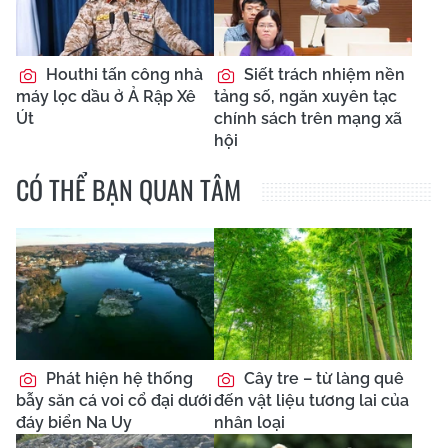
Houthi tấn công nhà
Siết trách nhiệm nền
máy lọc dầu ở Ả Rập Xê
tảng số, ngăn xuyên tạc
Út
chính sách trên mạng xã
hội
CÓ THỂ BẠN QUAN TÂM
Phát hiện hệ thống
Cây tre – từ làng quê
bẫy săn cá voi cổ đại dưới
đến vật liệu tương lai của
đáy biển Na Uy
nhân loại