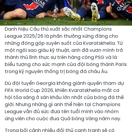
Danh hiệu Cầu thủ xuất sắc nhất Champions
League 2025/26 là phần thưởng xứng đáng cho
những đóng góp xuyên suốt của Kvaratskhelia. Từ
một ngôi sao giàu kỹ thuật, anh đã vươn mình trở
thành thủ lĩnh thực sự trên hàng công PSG và là
biểu tượng cho sức mạnh của đội bóng thành Paris
trong kỷ nguyên thống trị bóng đá châu Âu.
Dù đội tuyển Georgia không giành quyền tham dự
FIFA World Cup 2026, khiến Kvaratskhelia mất cơ
hội tỏa sáng ở sân khấu lớn nhất của bóng đá thế
giới. Nhưng những gì anh thể hiện tại Champions
League vẫn đủ sức đưa tên tuổi mình vào nhóm
ứng viên cho cuộc đua Quả bóng Vàng năm nay.
Trong bối cảnh nhiều đối thủ cạnh tranh sẽ có