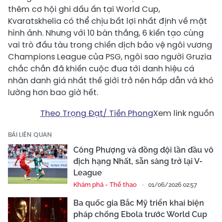
thêm cơ hội ghi dấu ấn tại World Cup,
Kvaratskhelia có thể chịu bất lợi nhất định về mặt
hình ảnh. Nhưng với 10 bàn thắng, 6 kiến tạo cùng
vai trò đầu tàu trong chiến dịch bảo vệ ngôi vương
Champions League của PSG, ngôi sao người Gruzia
chắc chắn đã khiến cuộc đua tới danh hiệu cá
nhân danh giá nhất thế giới trở nên hấp dẫn và khó
lường hơn bao giờ hết.
Theo Trọng Đạt/ Tiền Phong
Xem link nguồn
BÀI LIÊN QUAN
Công Phượng và đồng đội lần đầu vô
địch hạng Nhất, sẵn sàng trở lại V-
League
Khám phá - Thể thao
01/06/2026 02:57
Ba quốc gia Bắc Mỹ triển khai biện
pháp chống Ebola trước World Cup