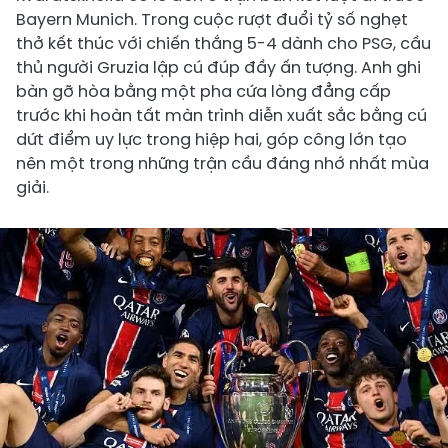
Bayern Munich. Trong cuộc rượt đuổi tỷ số nghẹt
thở kết thúc với chiến thắng 5-4 dành cho PSG, cầu
thủ người Gruzia lập cú đúp đầy ấn tượng. Anh ghi
bàn gỡ hòa bằng một pha cứa lòng đẳng cấp
trước khi hoàn tất màn trình diễn xuất sắc bằng cú
dứt điểm uy lực trong hiệp hai, góp công lớn tạo
nên một trong những trận cầu đáng nhớ nhất mùa
giải.