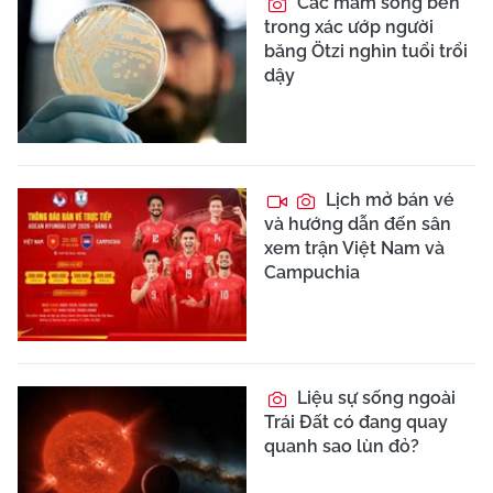
Các mầm sống bên
trong xác ướp người
băng Ötzi nghìn tuổi trổi
dậy
Lịch mở bán vé
và hướng dẫn đến sân
xem trận Việt Nam và
Campuchia
Liệu sự sống ngoài
Trái Đất có đang quay
quanh sao lùn đỏ?