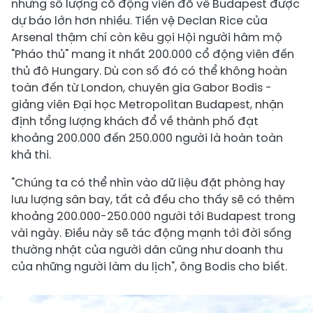
nhưng số lượng cổ động viên đổ về Budapest được
dự báo lớn hơn nhiều. Tiền vệ Declan Rice của
Arsenal thậm chí còn kêu gọi Hội người hâm mộ
"Pháo thủ" mang ít nhất 200.000 cổ động viên đến
thủ đô Hungary. Dù con số đó có thể không hoàn
toàn đến từ London, chuyên gia Gabor Bodis -
giảng viên Đại học Metropolitan Budapest, nhận
định tổng lượng khách đổ về thành phố đạt
khoảng 200.000 đến 250.000 người là hoàn toàn
khả thi.
"Chúng ta có thể nhìn vào dữ liệu đặt phòng hay
lưu lượng sân bay, tất cả đều cho thấy sẽ có thêm
khoảng 200.000-250.000 người tới Budapest trong
vài ngày. Điều này sẽ tác động mạnh tới đời sống
thường nhật của người dân cũng như doanh thu
của những người làm du lịch", ông Bodis cho biết.