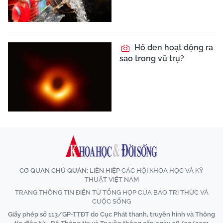
Hố đen hoạt động ra
sao trong vũ trụ?
CƠ QUAN CHỦ QUẢN:
LIÊN HIỆP CÁC HỘI KHOA HỌC VÀ KỸ
THUẬT VIỆT NAM
TRANG THÔNG TIN ĐIỆN TỬ TỔNG HỢP CỦA BÁO TRI THỨC VÀ
CUỘC SỐNG
Giấy phép số 113/GP-TTĐT do Cục Phát thanh, truyền hình và Thông