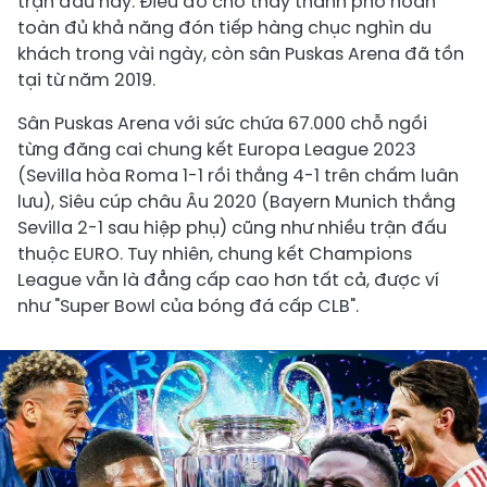
trận đấu này. Điều đó cho thấy thành phố hoàn
toàn đủ khả năng đón tiếp hàng chục nghìn du
khách trong vài ngày, còn sân Puskas Arena đã tồn
tại từ năm 2019.
Sân Puskas Arena với sức chứa 67.000 chỗ ngồi
từng đăng cai chung kết Europa League 2023
(Sevilla hòa Roma 1-1 rồi thắng 4-1 trên chấm luân
lưu), Siêu cúp châu Âu 2020 (Bayern Munich thắng
Sevilla 2-1 sau hiệp phụ) cũng như nhiều trận đấu
thuộc EURO. Tuy nhiên, chung kết Champions
League vẫn là đẳng cấp cao hơn tất cả, được ví
như "Super Bowl của bóng đá cấp CLB".