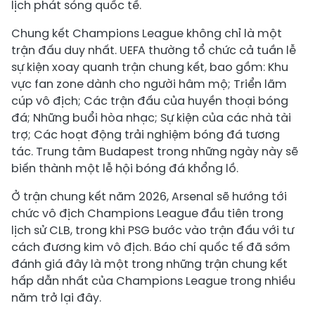
lịch phát sóng quốc tế.
Chung kết Champions League không chỉ là một
trận đấu duy nhất. UEFA thường tổ chức cả tuần lễ
sự kiện xoay quanh trận chung kết, bao gồm: Khu
vực fan zone dành cho người hâm mộ; Triển lãm
cúp vô địch; Các trận đấu của huyền thoại bóng
đá; Những buổi hòa nhạc; Sự kiện của các nhà tài
trợ; Các hoạt động trải nghiệm bóng đá tương
tác. Trung tâm Budapest trong những ngày này sẽ
biến thành một lễ hội bóng đá khổng lồ.
Ở trận chung kết năm 2026, Arsenal sẽ hướng tới
chức vô địch Champions League đầu tiên trong
lịch sử CLB, trong khi PSG bước vào trận đấu với tư
cách đương kim vô địch. Báo chí quốc tế đã sớm
đánh giá đây là một trong những trận chung kết
hấp dẫn nhất của Champions League trong nhiều
năm trở lại đây.