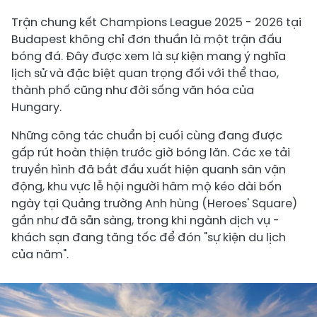
Trận chung kết Champions League 2025 - 2026 tại
Budapest không chỉ đơn thuần là một trận đấu
bóng đá. Đây được xem là sự kiện mang ý nghĩa
lịch sử và đặc biệt quan trọng đối với thể thao,
thành phố cũng như đời sống văn hóa của
Hungary.
Những công tác chuẩn bị cuối cùng đang được
gấp rút hoàn thiện trước giờ bóng lăn. Các xe tải
truyền hình đã bắt đầu xuất hiện quanh sân vận
động, khu vực lễ hội người hâm mộ kéo dài bốn
ngày tại Quảng trường Anh hùng (Heroes' Square)
gần như đã sẵn sàng, trong khi ngành dịch vụ -
khách sạn đang tăng tốc để đón "sự kiện du lịch
của năm".