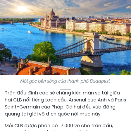
Một góc bên sông của thành phố Budapest.
Trận đấu đỉnh cao sẽ chứng kiến màn so tài giữa
hai CLB nổi tiếng toàn cầu: Arsenal của Anh và Paris
Saint-Germain của Pháp. Cả hai đều vừa đăng
quang tại giải vô địch quốc nội mùa này.
Mỗi CLB được phân bổ 17.000 vé cho trận đấu,