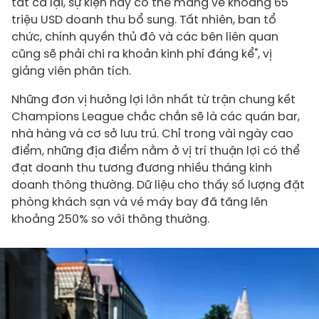
tất cả lại, sự kiện này có thể mang về khoảng 65
triệu USD doanh thu bổ sung. Tất nhiên, ban tổ
chức, chính quyền thủ đô và các bên liên quan
cũng sẽ phải chi ra khoản kinh phí đáng kể", vị
giảng viên phân tích.
Những đơn vị hưởng lợi lớn nhất từ trận chung kết
Champions League chắc chắn sẽ là các quán bar,
nhà hàng và cơ sở lưu trú. Chỉ trong vài ngày cao
điểm, những địa điểm nằm ở vị trí thuận lợi có thể
đạt doanh thu tương đương nhiều tháng kinh
doanh thông thường. Dữ liệu cho thấy số lượng đặt
phòng khách sạn và vé máy bay đã tăng lên
khoảng 250% so với thông thường.