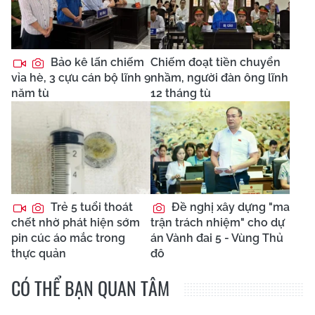
Bảo kê lấn chiếm
Chiếm đoạt tiền chuyển
vỉa hè, 3 cựu cán bộ lĩnh 9
nhầm, người đàn ông lĩnh
năm tù
12 tháng tù
Trẻ 5 tuổi thoát
Đề nghị xây dựng "ma
chết nhờ phát hiện sớm
trận trách nhiệm" cho dự
pin cúc áo mắc trong
án Vành đai 5 - Vùng Thủ
thực quản
đô
CÓ THỂ BẠN QUAN TÂM