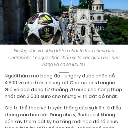
Những đơn vị hưởng lợi lớn nhất từ trận chung kết
Champions League chắc chắn sẽ là các quán bar, nhà
hàng và cơ sở lưu trú.
Người hâm mộ bóng đá Hungary được phân bổ
4.600 vé cho trận chung kết Champions League.
Giá vé dao động từ khoảng 70 euro cho hạng thấp
nhất đến 3.500 euro cho những vị trí đắt đỏ nhất.
Giá trị thể thao và truyền thông của sự kiện là điều
không cần bàn cãi. Đáng chú ý, Budapest không
cần xây thêm bất kỳ hạ tầng mới nào để tổ chức