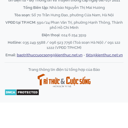
tin điện tử - Bộ Thông tin và Truyền thông cấp ngày 08/07/2021
Tổng Biên tập:
Nhà báo Nguyễn Thị Mai Hương
Tòa soạn:
Số 70 Trần Hưng Đạo, phường Cửa Nam, Hà Nội
VPĐD tại TP.HCM:
590/24 Phan Văn Trị, phường Hạnh Thông, Thành
phố Hồ Chí Minh
Điện thoại:
024 6 254 3519
Hotline:
035 249 5588 / 096 523 7756 (Toà soạn Hà Nội) / 091 122
1222 (VPĐD TPHCM)
Email:
baotrithuccuocsong@kienthuc.net.vn
-
tkts@kienthuc.net.vn
Trang thông tin điện tử tổng hợp của Báo