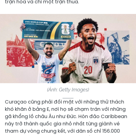
trận hòa và chỉ một trận thua.
(Ảnh: Getty Images)
Curaçao cũng phải đối mặt với những thử thách
khó khăn ở bảng E, nơi họ sẽ chạm trán với những
gã khổng lồ châu Âu như Đức. Hòn đảo Caribbean
này trở thành quốc gia nhỏ nhất từng giành vé
tham dự vòng chung kết, với dân số chỉ 156.000