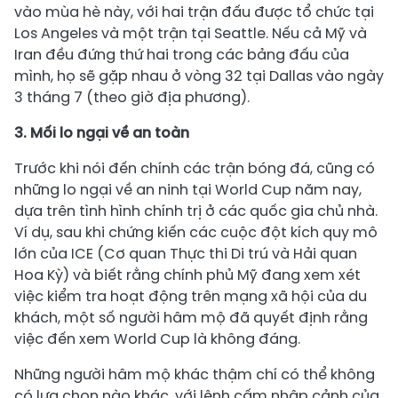
vào mùa hè này, với hai trận đấu được tổ chức tại
Los Angeles và một trận tại Seattle. Nếu cả Mỹ và
Iran đều đứng thứ hai trong các bảng đấu của
mình, họ sẽ gặp nhau ở vòng 32 tại Dallas vào ngày
3 tháng 7 (theo giờ địa phương).
3. Mối lo ngại về an toàn
Trước khi nói đến chính các trận bóng đá, cũng có
những lo ngại về an ninh tại World Cup năm nay,
dựa trên tình hình chính trị ở các quốc gia chủ nhà.
Ví dụ, sau khi chứng kiến các cuộc đột kích quy mô
lớn của ICE (Cơ quan Thực thi Di trú và Hải quan
Hoa Kỳ) và biết rằng chính phủ Mỹ đang xem xét
việc kiểm tra hoạt động trên mạng xã hội của du
khách, một số người hâm mộ đã quyết định rằng
việc đến xem World Cup là không đáng.
Những người hâm mộ khác thậm chí có thể không
có lựa chọn nào khác, với lệnh cấm nhập cảnh của