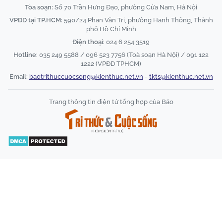
Tòa soạn:
Số 70 Trần Hưng Đạo, phường Cửa Nam, Hà Nội
VPĐD tại TP.HCM:
590/24 Phan Văn Trị, phường Hạnh Thông, Thành
phố Hồ Chí Minh
Điện thoại:
024 6 254 3519
Hotline:
035 249 5588 / 096 523 7756 (Toà soạn Hà Nội) / 091 122
1222 (VPĐD TPHCM)
Email:
baotrithuccuocsong@kienthuc.net.vn
-
tkts@kienthuc.net.vn
Trang thông tin điện tử tổng hợp của Báo