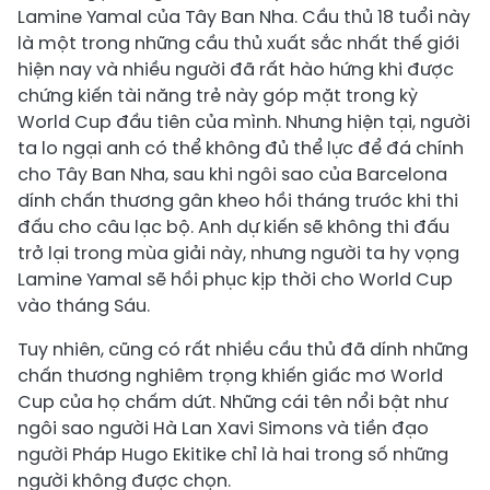
Lamine Yamal của Tây Ban Nha. Cầu thủ 18 tuổi này
là một trong những cầu thủ xuất sắc nhất thế giới
hiện nay và nhiều người đã rất hào hứng khi được
chứng kiến tài năng trẻ này góp mặt trong kỳ
World Cup đầu tiên của mình. Nhưng hiện tại, người
ta lo ngại anh có thể không đủ thể lực để đá chính
cho Tây Ban Nha, sau khi ngôi sao của Barcelona
dính chấn thương gân kheo hồi tháng trước khi thi
đấu cho câu lạc bộ. Anh dự kiến sẽ không thi đấu
trở lại trong mùa giải này, nhưng người ta hy vọng
Lamine Yamal sẽ hồi phục kịp thời cho World Cup
vào tháng Sáu.
Tuy nhiên, cũng có rất nhiều cầu thủ đã dính những
chấn thương nghiêm trọng khiến giấc mơ World
Cup của họ chấm dứt. Những cái tên nổi bật như
ngôi sao người Hà Lan Xavi Simons và tiền đạo
người Pháp Hugo Ekitike chỉ là hai trong số những
người không được chọn.