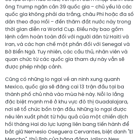
ông Trump ngăn cản 39 quốc gia – chủ yếu là các
quốc gia không phải da trắng, châu Phi hoặc đa số
dân theo đạo Hồi – đến thăm đất nước này trong
thời gian diễn ra World Cup. Điều này bao gồm
lệnh cấm hoàn toàn đối với người dân từ Haiti và
Iran, và các hạn chế một phần đối với Senegal và
Bờ Biển Ngà. Tuy nhiên, các cầu thủ, nhân viên và
quan chức từ các quốc gia tham dự này vẫn sẽ
được phép nhập cảnh.
Cũng có những lo ngại về an ninh xung quanh
Mexico, quốc gia sẽ đăng cai 13 trận đấu tại ba
thành phố chủ nhà vào mùa hè này. Nỗi lo lắng
đặc biệt mạnh mẽ ở khu vực đô thị Guadalajara,
nơi sẽ tổ chức bốn trận đấu. Những lo ngại được
nêu lên xuất phát từ hậu quả của một chiến dịch
hồi tháng Hai do lực lượng liên bang tiến hành để
bắt giữ Nemesio Oseguera Cervantes, biệt danh "El
Mencho", thủ lĩnh của băng đảng Jalisco New