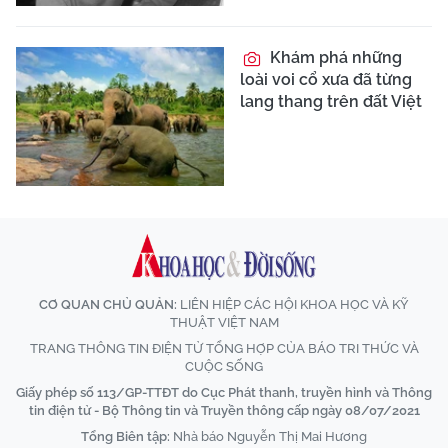
Khám phá những
loài voi cổ xưa đã từng
lang thang trên đất Việt
CƠ QUAN CHỦ QUẢN:
LIÊN HIỆP CÁC HỘI KHOA HỌC VÀ KỸ
THUẬT VIỆT NAM
TRANG THÔNG TIN ĐIỆN TỬ TỔNG HỢP CỦA BÁO TRI THỨC VÀ
CUỘC SỐNG
Giấy phép số 113/GP-TTĐT do Cục Phát thanh, truyền hình và Thông
tin điện tử - Bộ Thông tin và Truyền thông cấp ngày 08/07/2021
Tổng Biên tập:
Nhà báo Nguyễn Thị Mai Hương