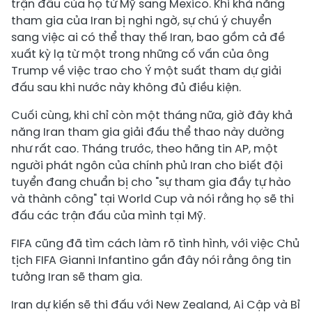
trận đấu của họ từ Mỹ sang Mexico. Khi khả năng
tham gia của Iran bị nghi ngờ, sự chú ý chuyển
sang việc ai có thể thay thế Iran, bao gồm cả đề
xuất kỳ lạ từ một trong những cố vấn của ông
Trump về việc trao cho Ý một suất tham dự giải
đấu sau khi nước này không đủ điều kiện.
Cuối cùng, khi chỉ còn một tháng nữa, giờ đây khả
năng Iran tham gia giải đấu thể thao này dường
như rất cao. Tháng trước, theo hãng tin AP, một
người phát ngôn của chính phủ Iran cho biết đội
tuyển đang chuẩn bị cho "sự tham gia đầy tự hào
và thành công" tại World Cup và nói rằng họ sẽ thi
đấu các trận đấu của mình tại Mỹ.
FIFA cũng đã tìm cách làm rõ tình hình, với việc Chủ
tịch FIFA Gianni Infantino gần đây nói rằng ông tin
tưởng Iran sẽ tham gia.
Iran dự kiến sẽ thi đấu với New Zealand, Ai Cập và Bỉ