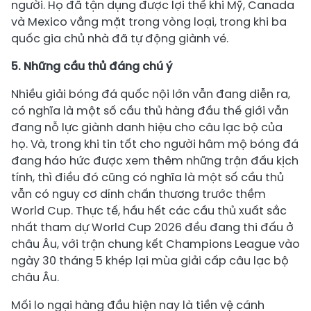
người. Họ đã tận dụng được lợi thế khi Mỹ, Canada
và Mexico vắng mặt trong vòng loại, trong khi ba
quốc gia chủ nhà đã tự động giành vé.
5. Những cầu thủ đáng chú ý
Nhiều giải bóng đá quốc nội lớn vẫn đang diễn ra,
có nghĩa là một số cầu thủ hàng đầu thế giới vẫn
đang nỗ lực giành danh hiệu cho câu lạc bộ của
họ. Và, trong khi tin tốt cho người hâm mộ bóng đá
đang háo hức được xem thêm những trận đấu kịch
tính, thì điều đó cũng có nghĩa là một số cầu thủ
vẫn có nguy cơ dính chấn thương trước thềm
World Cup. Thực tế, hầu hết các cầu thủ xuất sắc
nhất tham dự World Cup 2026 đều đang thi đấu ở
châu Âu, với trận chung kết Champions League vào
ngày 30 tháng 5 khép lại mùa giải cấp câu lạc bộ
châu Âu.
Mối lo ngại hàng đầu hiện nay là tiền vệ cánh