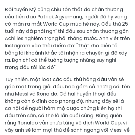
Đội tuyển Mỹ cũng chịu tổn thất do chấn thương
của tiền đạo Patrick Agyemang, người đã hy vọng
có màn ra mắt World Cup mùa hè này. Cầu thủ 25
tuổi này đã phải nghỉ thi đấu sau chấn thương gân
Achilles nghiêm trọng hồi tháng trước. Anh viết trên
Instagram vào thời điểm đó: "Thật khó diễn tả
bằng lời khoảnh khắc tôi nhận ra chuyện gì đã xảy
ra. Bạn chỉ có thể tưởng tượng những suy nghĩ
trong đầu tôi lúc đó".
Tuy nhiên, một loạt các cầu thủ hàng đầu vẫn sẽ
góp mặt trong giải đấu, bao gồm cả những cái tên
như Messi và Ronaldo. Cả hai huyền thoại đều
không còn ở đỉnh cao phong độ, nhưng đây sẽ là
cơ hội để người hâm mộ được chứng kiến họ thi
đấu trên sân, có thể là lần cuối cùng. Đừng quên
rằng Ronaldo vẫn chưa từng vô địch World Cup, vì
vậy anh sẽ làm mọi thứ để sánh ngang với Messi về