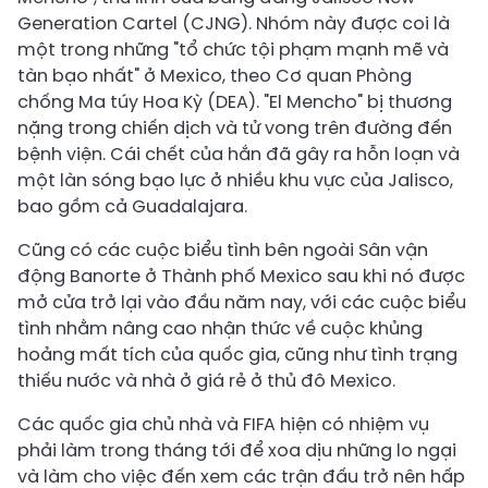
Generation Cartel (CJNG). Nhóm này được coi là
một trong những "tổ chức tội phạm mạnh mẽ và
tàn bạo nhất" ở Mexico, theo Cơ quan Phòng
chống Ma túy Hoa Kỳ (DEA). "El Mencho" bị thương
nặng trong chiến dịch và tử vong trên đường đến
bệnh viện. Cái chết của hắn đã gây ra hỗn loạn và
một làn sóng bạo lực ở nhiều khu vực của Jalisco,
bao gồm cả Guadalajara.
Cũng có các cuộc biểu tình bên ngoài Sân vận
động Banorte ở Thành phố Mexico sau khi nó được
mở cửa trở lại vào đầu năm nay, với các cuộc biểu
tình nhằm nâng cao nhận thức về cuộc khủng
hoảng mất tích của quốc gia, cũng như tình trạng
thiếu nước và nhà ở giá rẻ ở thủ đô Mexico.
Các quốc gia chủ nhà và FIFA hiện có nhiệm vụ
phải làm trong tháng tới để xoa dịu những lo ngại
và làm cho việc đến xem các trận đấu trở nên hấp