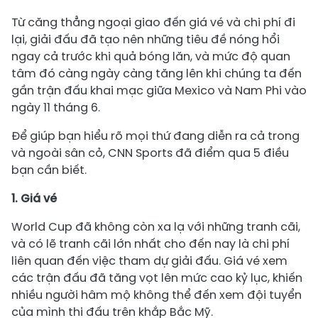
Từ căng thẳng ngoại giao đến giá vé và chi phí đi
lại, giải đấu đã tạo nên những tiêu đề nóng hổi
ngay cả trước khi quả bóng lăn, và mức độ quan
tâm đó càng ngày càng tăng lên khi chúng ta đến
gần trận đấu khai mạc giữa Mexico và Nam Phi vào
ngày 11 tháng 6.
Để giúp bạn hiểu rõ mọi thứ đang diễn ra cả trong
và ngoài sân cỏ, CNN Sports đã điểm qua 5 điều
bạn cần biết.
1. Giá vé
World Cup đã không còn xa lạ với những tranh cãi,
và có lẽ tranh cãi lớn nhất cho đến nay là chi phí
liên quan đến việc tham dự giải đấu. Giá vé xem
các trận đấu đã tăng vọt lên mức cao kỷ lục, khiến
nhiều người hâm mộ không thể đến xem đội tuyển
của mình thi đấu trên khắp Bắc Mỹ.