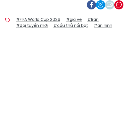
#FIFA World Cup 2026
#giá vé
#Iran
#đội tuyển mới
#cầu thủ nổi bật
#an ninh