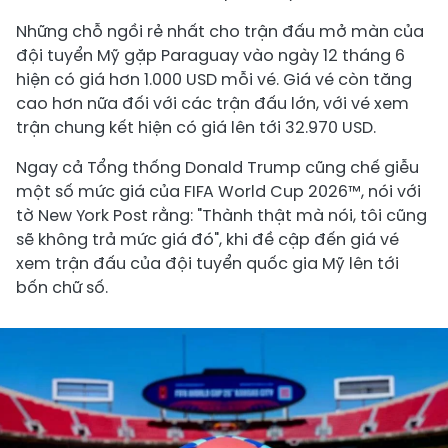
Những chỗ ngồi rẻ nhất cho trận đấu mở màn của
đội tuyển Mỹ gặp Paraguay vào ngày 12 tháng 6
hiện có giá hơn 1.000 USD mỗi vé. Giá vé còn tăng
cao hơn nữa đối với các trận đấu lớn, với vé xem
trận chung kết hiện có giá lên tới 32.970 USD.
Ngay cả Tổng thống Donald Trump cũng chế giễu
một số mức giá của FIFA World Cup 2026™, nói với
tờ New York Post rằng: "Thành thật mà nói, tôi cũng
sẽ không trả mức giá đó", khi đề cập đến giá vé
xem trận đấu của đội tuyển quốc gia Mỹ lên tới
bốn chữ số.