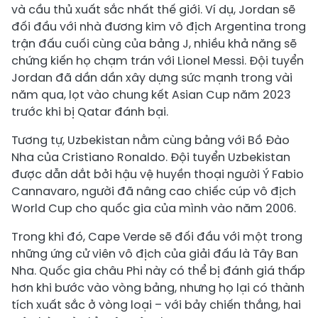
và cầu thủ xuất sắc nhất thế giới. Ví dụ, Jordan sẽ
đối đầu với nhà đương kim vô địch Argentina trong
trận đấu cuối cùng của bảng J, nhiều khả năng sẽ
chứng kiến họ chạm trán với Lionel Messi. Đội tuyển
Jordan đã dần dần xây dựng sức mạnh trong vài
năm qua, lọt vào chung kết Asian Cup năm 2023
trước khi bị Qatar đánh bại.
Tương tự, Uzbekistan nằm cùng bảng với Bồ Đào
Nha của Cristiano Ronaldo. Đội tuyển Uzbekistan
được dẫn dắt bởi hậu vệ huyền thoại người Ý Fabio
Cannavaro, người đã nâng cao chiếc cúp vô địch
World Cup cho quốc gia của mình vào năm 2006.
Trong khi đó, Cape Verde sẽ đối đầu với một trong
những ứng cử viên vô địch của giải đấu là Tây Ban
Nha. Quốc gia châu Phi này có thể bị đánh giá thấp
hơn khi bước vào vòng bảng, nhưng họ lại có thành
tích xuất sắc ở vòng loại – với bảy chiến thắng, hai