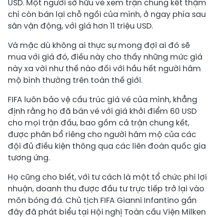
USD. Một người sở hữu vé xem trận chung kết thậm
chí còn bán lại chỗ ngồi của mình, ở ngay phía sau
sân vận động, với giá hơn 11 triệu USD.
Và mặc dù không ai thực sự mong đợi ai đó sẽ
mua với giá đó, điều này cho thấy những mức giá
này xa vời như thế nào đối với hầu hết người hâm
mộ bình thường trên toàn thế giới.
FIFA luôn bảo vệ cấu trúc giá vé của mình, khẳng
định rằng họ đã bán vé với giá khởi điểm 60 USD
cho mọi trận đấu, bao gồm cả trận chung kết,
được phân bổ riêng cho người hâm mộ của các
đội đủ điều kiện thông qua các liên đoàn quốc gia
tương ứng.
Họ cũng cho biết, với tư cách là một tổ chức phi lợi
nhuận, doanh thu được đầu tư trực tiếp trở lại vào
môn bóng đá. Chủ tịch FIFA Gianni Infantino gần
đây đã phát biểu tại Hội nghị Toàn cầu Viện Milken